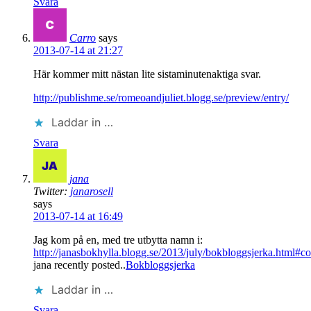
Svara
Carro
says
2013-07-14 at 21:27
Här kommer mitt nästan lite sistaminutenaktiga svar.
http://publishme.se/romeoandjuliet.blogg.se/preview/entry/
Laddar in …
Svara
jana
Twitter:
janarosell
says
2013-07-14 at 16:49
Jag kom på en, med tre utbytta namn i:
http://janasbokhylla.blogg.se/2013/july/bokbloggsjerka.html#
jana recently posted..
Bokbloggsjerka
Laddar in …
Svara