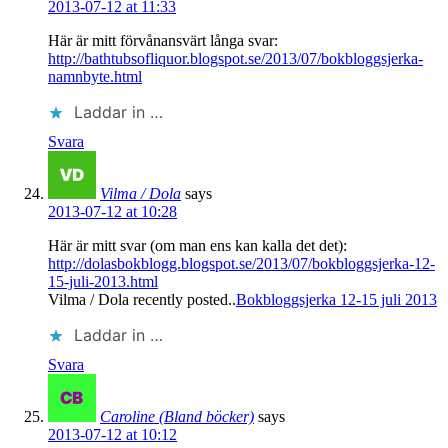
2013-07-12 at 11:33
Här är mitt förvånansvärt långa svar:
http://bathtubsofliquor.blogspot.se/2013/07/bokbloggsjerka-
namnbyte.html
Laddar in …
Svara
Vilma / Dola
says
2013-07-12 at 10:28
Här är mitt svar (om man ens kan kalla det det):
http://dolasbokblogg.blogspot.se/2013/07/bokbloggsjerka-12-
15-juli-2013.html
Vilma / Dola recently posted..
Bokbloggsjerka 12-15 juli 2013
Laddar in …
Svara
Caroline (Bland böcker)
says
2013-07-12 at 10:12