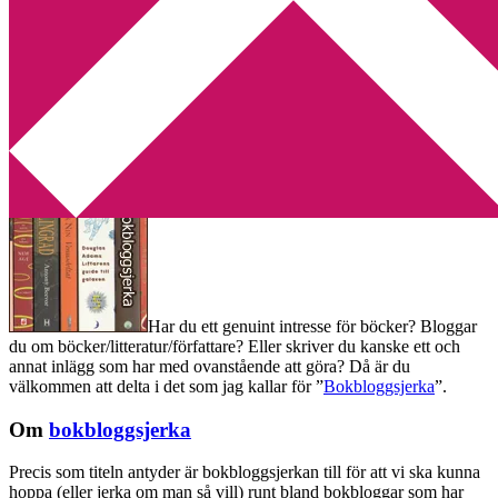
Min tv-blogg
You are here:
Home
/
Bokbloggsjerka
/
Bokbloggsjerka 12 – 15 juli
Bokbloggsjerka 12 – 15 juli
2013-07-12
by
Annika
41 Comments
Har du ett genuint intresse för böcker? Bloggar
du om böcker/litteratur/författare? Eller skriver du kanske ett och
annat inlägg som har med ovanstående att göra? Då är du
välkommen att delta i det som jag kallar för ”
Bokbloggsjerka
”.
Om
bokbloggsjerka
Precis som titeln antyder är bokbloggsjerkan till för att vi ska kunna
hoppa (eller jerka om man så vill) runt bland bokbloggar som har