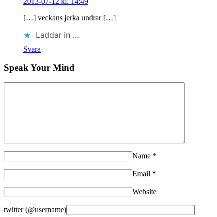
2013-07-12 kl. 14:49
[…] veckans jerka undrar […]
Laddar in …
Svara
Speak Your Mind
Name
*
Email
*
Website
twitter (@username)