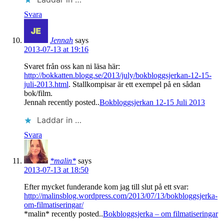
Svara
Jennah
says
2013-07-13 at 19:16
Svaret från oss kan ni läsa här:
http://bokkatten.blogg.se/2013/july/bokbloggsjerkan-12-15-
juli-2013.html
. Stallkompisar är ett exempel på en sådan
bok/film.
Jennah recently posted..
Bokbloggsjerkan 12-15 Juli 2013
Laddar in …
Svara
*malin*
says
2013-07-13 at 18:50
Efter mycket funderande kom jag till slut på ett svar:
http://malinsblog.wordpress.com/2013/07/13/bokbloggsjerka-
om-filmatiseringar/
*malin* recently posted..
Bokbloggsjerka – om filmatiseringar