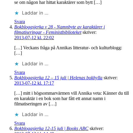
se om någon har hittat karaktärer som bytt […]
Laddar in …
Svara
Bokbloggsjerka v 28 - Namnbyte av karaktärer i
filmatiseringar - Feministbiblioteket
skriver:
2013-07-12 kl. 22:02
[…] Veckans fråga på Annikas litteratur- och kulturblogg:
[…]
Laddar in …
Svara
Bokbloggsjerka 12 – 15 juli | Helenas bokhylla
skriver:
2013-07-12 kl. 17:17
[…] mitt i högsommarvärmen vill Annika veta: Känner du till
en karaktär i en bok som har fått ett annat namn i
filmatiseringen av […]
Laddar in …
Svara
Bokbloggsjerka 12-15 juli | Books ABC
skriver: