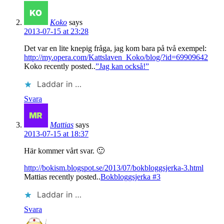
Koko
says
2013-07-15 at 23:28
Det var en lite knepig fråga, jag kom bara på två exempel:
http://my.opera.com/Kattslaven_Koko/blog/?id=69909642
Koko recently posted..
”Jag kan också!”
Laddar in …
Svara
Mattias
says
2013-07-15 at 18:37
Här kommer vårt svar. 🙂
http://bokism.blogspot.se/2013/07/bokbloggsjerka-3.html
Mattias recently posted..
Bokbloggsjerka #3
Laddar in …
Svara