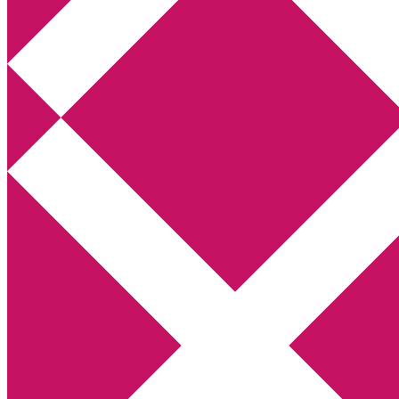
Annikas litteratur- och kulturblogg
Deckare, kriminalromaner, thrillers
Hem
Boktolva
Författarfemman
Kontakt
Om
Webbshop Amazon
Gästinlägg
Bokbloggsjerka
Bloggmaraton
Deckare
Kriminalroman
Utskriftscentralen