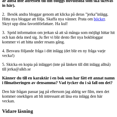
är alltså inte adressen till din bloggs huvudsida som ska skrivas
in här).
2. Besök andra bloggar genom att klicka på deras ”jerka”inlägg.
Hitta nya bloggar att följa. Skaffa nya vänner. Prata om
böcker
.
Skryt upp dina favoritförfattare. Ha kul!
3. Sprid information om jerkan så att så många som möjligt hittar hit
och kan dela med sig. Ju fler vi blir desto fler nya bokbloggar
kommer vi att hitta under resans gång.
4. Besvara följande fråga i ditt inlägg (det blir en ny fråga varje
vecka!)
5. Skicka en kopia på inlägget (inte på länken till ditt inlägg alltså)
till jerka@alkb.se
Känner du till en karaktär i en bok som har fått ett annat namn
i filmatiseringen av densamma? Vad tycker du i så fall om det?
Den här frågan passar jag på eftersom jag aldrig ser film, men det
kommer onekligen att bli intressant att läsa era inlägg den här
veckan.
Vidare läsning