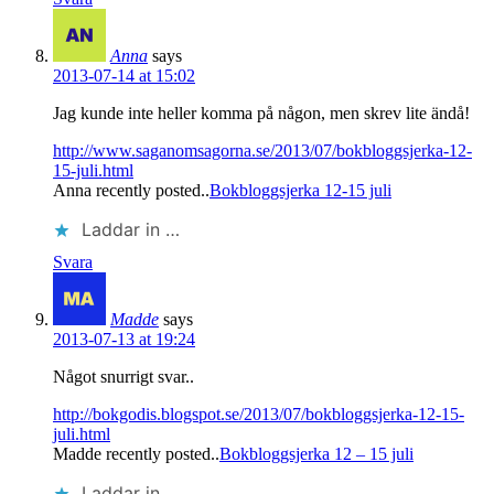
Anna
says
2013-07-14 at 15:02
Jag kunde inte heller komma på någon, men skrev lite ändå!
http://www.saganomsagorna.se/2013/07/bokbloggsjerka-12-
15-juli.html
Anna recently posted..
Bokbloggsjerka 12-15 juli
Laddar in …
Svara
Madde
says
2013-07-13 at 19:24
Något snurrigt svar..
http://bokgodis.blogspot.se/2013/07/bokbloggsjerka-12-15-
juli.html
Madde recently posted..
Bokbloggsjerka 12 – 15 juli
Laddar in …