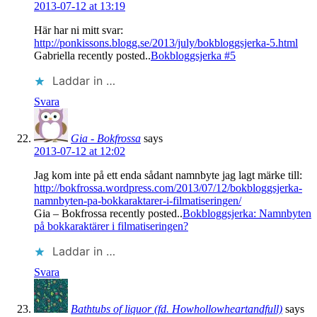
2013-07-12 at 13:19
Här har ni mitt svar:
http://ponkissons.blogg.se/2013/july/bokbloggsjerka-5.html
Gabriella recently posted..
Bokbloggsjerka #5
Laddar in …
Svara
Gia - Bokfrossa
says
2013-07-12 at 12:02
Jag kom inte på ett enda sådant namnbyte jag lagt märke till:
http://bokfrossa.wordpress.com/2013/07/12/bokbloggsjerka-
namnbyten-pa-bokkaraktarer-i-filmatiseringen/
Gia – Bokfrossa recently posted..
Bokbloggsjerka: Namnbyten
på bokkaraktärer i filmatiseringen?
Laddar in …
Svara
Bathtubs of liquor (fd. Howhollowheartandfull)
says