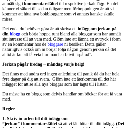
anmält sig i
kommentarsfältet
till respektive jerkainlägg. En del
känner vi säkert till sedan tidigare men förhoppningen är att vi
kommer att hitta nya bokbloggare som vi annars kanske skulle
missa.
Det enda du behöver göra är att skriva ett
inlägg om jerkan på
din
blogg
och börja hoppa runt bland alla bloggar som har anmält
sitt intresse till att vara med. Glöm inte att lämna ett avtryck i form
av en kommentar hos de
bloggare
ni besöker. Detta gäller
naturligtvis också om ni börjar följa någon genom jerkan då det
alltid är kul att få veta hur man har blivit ”spårad”.
Jerkan pågår fredag – måndag varje helg!
Det finns med andra ord ingen anledning till panik då du har hela
fyra dagar på dig att svara. Glöm inte att återkomma till det här
inlägget för att se alla nya bloggar som har lagts till i listan.
Du måste ha en blogg som delvis handlar om böcker för att få vara
med.
Regler
1.
Skriv in
urlen till ditt inlägg
om
”jerkan”
i
kommentarsfältet
så att vi lätt hittar till ditt inlägg.
(Det