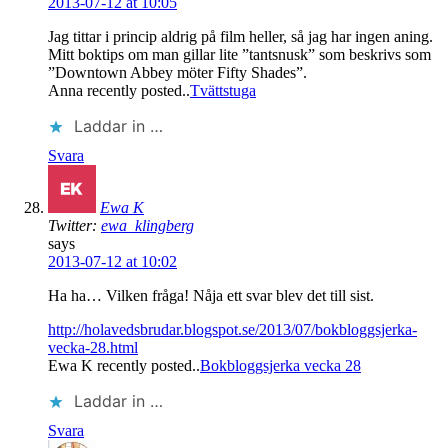
2013-07-12 at 10:05
Jag tittar i princip aldrig på film heller, så jag har ingen aning.
Mitt boktips om man gillar lite ”tantsnusk” som beskrivs som
”Downtown Abbey möter Fifty Shades”.
Anna recently posted..
Tvättstuga
Laddar in …
Svara
Ewa K
Twitter:
ewa_klingberg
says
2013-07-12 at 10:02
Ha ha… Vilken fråga! Nåja ett svar blev det till sist.
http://holavedsbrudar.blogspot.se/2013/07/bokbloggsjerka-
vecka-28.html
Ewa K recently posted..
Bokbloggsjerka vecka 28
Laddar in …
Svara