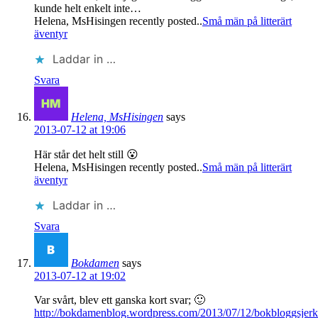
kunde helt enkelt inte…
Helena, MsHisingen recently posted..
Små män på litterärt
äventyr
Laddar in …
Svara
Helena, MsHisingen
says
2013-07-12 at 19:06
Här står det helt still 😮
Helena, MsHisingen recently posted..
Små män på litterärt
äventyr
Laddar in …
Svara
Bokdamen
says
2013-07-12 at 19:02
Var svårt, blev ett ganska kort svar; 🙂
http://bokdamenblog.wordpress.com/2013/07/12/bokbloggsjerk