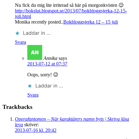
Nu fick du mig lite irriterad så här på morgonkvisten 😉
http://bokslut.blogspot.se/2013/07/bokbloggsjerka-12-15-
juli.html
Monika recently posted..
Bokbloggsjerka 12 – 15 juli
Laddar in …
Svara
Annika
says
2013-07-12 at 07:37
Oops, sorry! 😉
Laddar in …
Svara
Trackbacks
Operafantomen – När karaktärers namn byts | Skriva läsa
leva
skriver:
2013-07-16 kl. 20:42