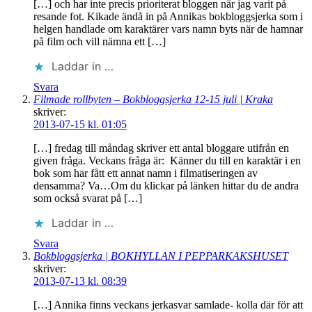
[…] och har inte precis prioriterat bloggen när jag varit på
resande fot. Kikade ändå in på Annikas bokbloggsjerka som i
helgen handlade om karaktärer vars namn byts när de hamnar
på film och vill nämna ett […]
Laddar in …
Svara
Filmade rollbyten – Bokbloggsjerka 12-15 juli | Kraka
skriver:
2013-07-15 kl. 01:05
[…] fredag till måndag skriver ett antal bloggare utifrån en
given fråga. Veckans fråga är: Känner du till en karaktär i en
bok som har fått ett annat namn i filmatiseringen av
densamma? Va…Om du klickar på länken hittar du de andra
som också svarat på […]
Laddar in …
Svara
Bokbloggsjerka | BOKHYLLAN I PEPPARKAKSHUSET
skriver:
2013-07-13 kl. 08:39
[…] Annika finns veckans jerkasvar samlade- kolla där för att