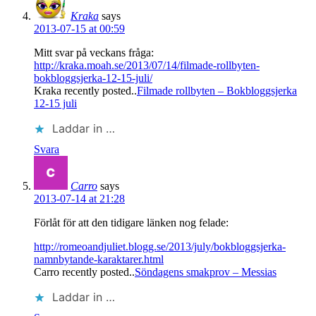
Kraka
says
2013-07-15 at 00:59
Mitt svar på veckans fråga:
http://kraka.moah.se/2013/07/14/filmade-rollbyten-
bokbloggsjerka-12-15-juli/
Kraka recently posted..
Filmade rollbyten – Bokbloggsjerka
12-15 juli
Laddar in …
Svara
Carro
says
2013-07-14 at 21:28
Förlåt för att den tidigare länken nog felade:
http://romeoandjuliet.blogg.se/2013/july/bokbloggsjerka-
namnbytande-karaktarer.html
Carro recently posted..
Söndagens smakprov – Messias
Laddar in …