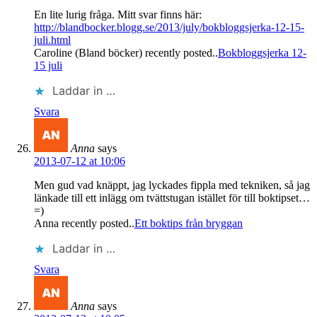
En lite lurig fråga. Mitt svar finns här:
http://blandbocker.blogg.se/2013/july/bokbloggsjerka-12-15-
juli.html
Caroline (Bland böcker) recently posted..
Bokbloggsjerka 12-
15 juli
Laddar in …
Svara
Anna
says
2013-07-12 at 10:06
Men gud vad knäppt, jag lyckades fippla med tekniken, så jag
länkade till ett inlägg om tvättstugan istället för till boktipset…
=)
Anna recently posted..
Ett boktips från bryggan
Laddar in …
Svara
Anna
says