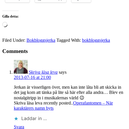
Gilla detta:
Laddar
in
…
Filed Under:
Bokbloggsjerka
Tagged With:
bokbloggsjerka
Comments
Skriva läsa leva
says
2013-07-16 at 21:00
Jerkan är visserligen över, men kan inte låta bli att skicka in
det jag kom att tänka på lite så här efter alla andra… Blev en
nostalgitripp in i musikalernas värld 😉
Skriva läsa leva recently posted..
Operafantomen – När
karaktärers namn byts
Laddar in …
Svara