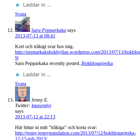
Laddar in …
Svara
Sara Pepparkaka
says
2013-07-13 at 08:41
Kort och tråkigt svar hos mig.
http://pepparkaksbokhyllan.wordpress.com/2013/07/13/bokblog
9/
Sara Pepparkaka recently posted..
Bokbloggsjerka
Laddar in …
Svara
Jenny E.
Twitter:
knasentjej
says
2013-07-12 at 22:13
Här hittar ni mitt ”tråkiga” och korta svar:
http://jenny.jennytranslation.com/2013/07/12/bokbloggsjerka-
12-15-juli-2013/