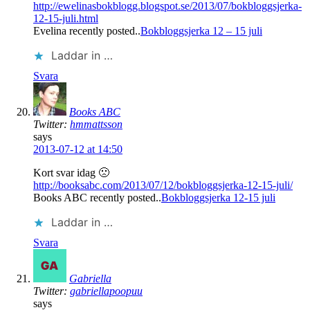
http://ewelinasbokblogg.blogspot.se/2013/07/bokbloggsjerka-
12-15-juli.html
Evelina recently posted..
Bokbloggsjerka 12 – 15 juli
Laddar in …
Svara
Books ABC
Twitter:
hmmattsson
says
2013-07-12 at 14:50
Kort svar idag 🙁
http://booksabc.com/2013/07/12/bokbloggsjerka-12-15-juli/
Books ABC recently posted..
Bokbloggsjerka 12-15 juli
Laddar in …
Svara
Gabriella
Twitter:
gabriellapoopuu
says