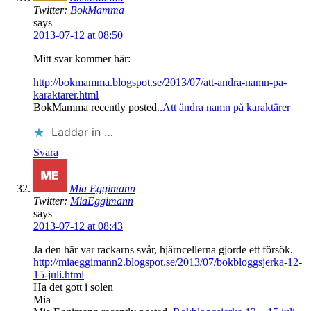
Twitter:
BokMamma
says
2013-07-12 at 08:50
Mitt svar kommer här:
http://bokmamma.blogspot.se/2013/07/att-andra-namn-pa-
karaktarer.html
BokMamma recently posted..
Att ändra namn på karaktärer
Laddar in …
Svara
Mia Eggimann
Twitter:
MiaEggimann
says
2013-07-12 at 08:43
Ja den här var rackarns svår, hjärncellerna gjorde ett försök.
http://miaeggimann2.blogspot.se/2013/07/bokbloggsjerka-12-
15-juli.html
Ha det gott i solen
Mia