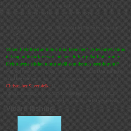
hittar hit och kan dela med sig. Ju fler vi blir desto fler nya
bokbloggar kommer vi att hitta under resans gång.
4. Besvara följande fråga i ditt inlägg (det blir en ny fråga varje
vecka!):
Vilken författarduo tillhör dina favoriter? (Alternativt: finns
det någon författare vars böcker du har gillat både under
författarens riktiga namn såväl som dennes pseudonym)?
Min författarduo av choice just nu är utan tvekan
Dan Buthler
och
Dag Öhrlund
, men då pratar jag bara om böckerna med
Christopher Silverbielke
i huvudrollen. Om du ännu inte har
stiftat bekanskap med honom föreslår jag att du gör det i
En
nästan vanlig man, Grannen, Återvändaren
och
Uppgörelsen
.
Vidare läsning