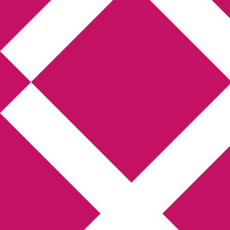
Annikas litteratur-
och kulturblogg
Deckare, kriminalromaner, thrillers
Hem
Boktolva
Författarfemman
Kontakt
Om
Webbshop Amazon
Gästinlägg
Bokbloggsjerka
Bloggmaraton
Deckare
Kriminalroman
Utskriftscentralen
Min tv-blogg