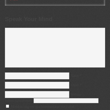
Speak Your Mind
*
Name
*
Email
Website
twitter (@username)
Meddela mig om nya kommentarer via e-post.