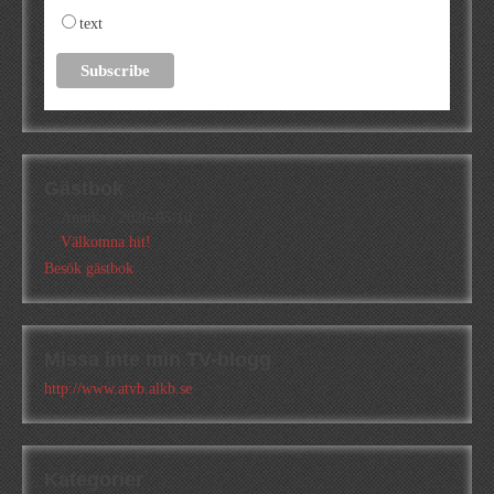
text
Gästbok
Annika
/
2026-05-10
Välkomna hit!
Besök gästbok
Missa inte min TV-blogg
http://www.atvb.alkb.se
Kategorier