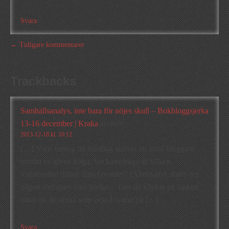
Svara
← Tidigare kommentarer
Trackbacks
Samhällsanalys, inte bara för nöjes skull – Bokbloggsjerka
13-16 december | Kraka
skriver:
2013-12-18 kl. 10:12
[…] Varje fredag till måndag skriver ett antal bloggare
utifrån en given fråga. Veckans fråga är:Vilken
författarduo tillhör dina favoriter? (Alternativt: finns det
någon författare vars böcke… Om du klickar på länken
hittar du de andra som också svarat på […]
Svara