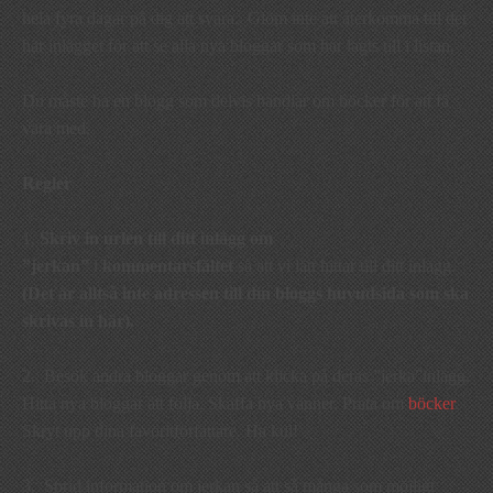
hela fyra dagar på dig att svara. Glöm inte att återkomma till det
här inlägget för att se alla nya bloggar som har lagts till i listan.
Du måste ha en blogg som delvis handlar om böcker för att få
vara med.
Regler
1.
Skriv in
urlen till ditt inlägg
om
”jerkan”
i
kommentarsfältet
så att vi lätt hittar till ditt inlägg.
(Det är alltså inte adressen till din bloggs huvudsida som ska
skrivas in här).
2. Besök andra bloggar genom att klicka på deras ”jerka”inlägg.
Hitta nya bloggar att följa. Skaffa nya vänner. Prata om
böcker
.
Skryt upp dina favoritförfattare. Ha kul!
3. Sprid information om jerkan så att så många som möjligt