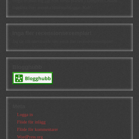
Högst oväntat tog jag hem första platsen i kategorin Cisions
topplista över svenska litteraturbloggar. Kul!
Inga fler recensionsexemplar!
Jag tar för närvarande inte emot fler recensionsexemplar!
Blogghubb
Meta
Logga in
Flöde för inlägg
Flöde för kommentarer
WordPress.org