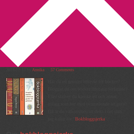
You are here:
Home
/
Bokbloggsjerka
/
Bokbloggsjerka 13 – 16
december
Bokbloggsjerka 13 – 16
december
2013-12-13
by
Annika
57 Comments
Har du ett genuint intresse för böcker?
Bloggar du om böcker/litteratur/författare?
Eller skriver du kanske ett och annat
inlägg som har med ovanstående att göra?
Då är du välkommen att delta i det som
jag kallar för ”
Bokbloggsjerka
”.