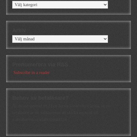
Kategorier
Arkiv
Arkiv
Prenumerera via RSS
Subscribe in a reader
Behov av betaläsare?
Är du intresserad att få en första konstruktiv kritik av en
betaläsare är du välkommen att skicka ett mail till
a.abrahamsson[at]alkb[punkt]se