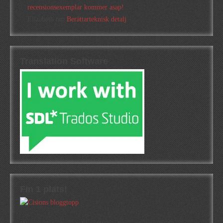
recensionsexemplar kommer asap!
Elizabeth
om
Berättarteknisk detalj
Translation Software
Fin 1 plats!