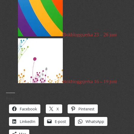
Bokbloggsjerka 23 – 26 juni
Bokbloggsjerka 16 – 19 juni
Psst:
Facebook
X
Pinterest
LinkedIn
E-post
WhatsApp