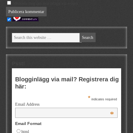
Meddela mig om nya inlägg via e-post.
Psst!
Blogginlägg via mail? Registrera dig
här:
*
indicates required
Email Address
*
Email Format
html