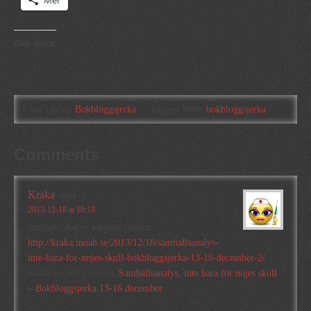
Mer
Gilla detta:
Filed Under:
Bokbloggsjerka
Tagged With:
bokbloggsjerka
Comments
Kraka
says
2013-12-18 at 10:18
Äntligen ikapp, alldeles försent.
http://kraka.moah.se/2013/12/18/samhallsanalys-
inte-bara-for-nojes-skull-bokbloggsjerka-13-16-december-2/
Kraka recently posted..
Samhällsanalys, inte bara för nöjes skull
– Bokbloggsjerka 13-16 december