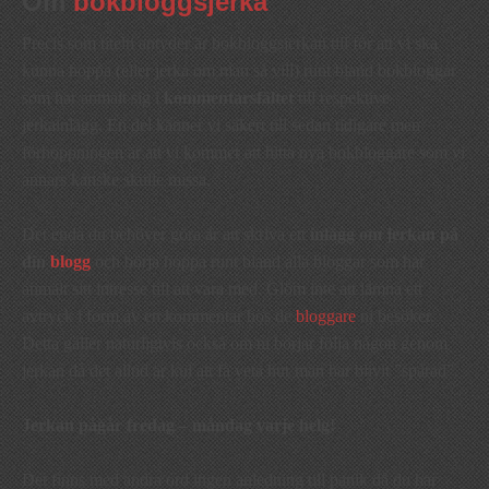
Om
bokbloggsjerka
Precis som titeln antyder är bokbloggsjerkan till för att vi ska
kunna hoppa (eller jerka om man så vill) runt bland bokbloggar
som har anmält sig i
kommentarsfältet
till respektive
jerkainlägg. En del känner vi säkert till sedan tidigare men
förhoppningen är att vi kommer att hitta nya bokbloggare som vi
annars kanske skulle missa.
Det enda du behöver göra är att skriva ett
inlägg om jerkan på
din
blogg
och börja hoppa runt bland alla bloggar som har
anmält sitt intresse till att vara med. Glöm inte att lämna ett
avtryck i form av en kommentar hos de
bloggare
ni besöker.
Detta gäller naturligtvis också om ni börjar följa någon genom
jerkan då det alltid är kul att få veta hur man har blivit ”spårad”.
Jerkan pågår fredag – måndag varje helg!
Det finns med andra ord ingen anledning till panik då du har