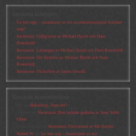
Senaste inläggen
Ge inte upp – recensioner av era recensionsexemplar kommer
asap!
Recension: Fjällgraven av Michael Hjorth och Hans
Rosenfeldt
Recension: Lärjungen av Michael Hjorth och Hans Rosenfeldt
Recension: Det fördolda av Michael Hjorth och Hans
Rosenfeldt
Recension: Flickoffret av James Oswald
Senaste kommentarer
Pia
om
Bokallergi, finns det?
Christer
om
Recension: Hon tackade gudarna av Jussi Adler
Olsen
Tina Lövgren
om
Recension: Försvunnen av Mo Hayder
Robert W
om
Ge inte upp – recensioner av era