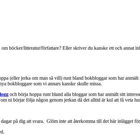
 om böcker/litteratur/författare? Eller skriver du kanske ett och annat
hoppa (eller jerka om man så vill) runt bland bokbloggar som har anmält 
a nya bokbloggare som vi annars kanske skulle missa.
logg
och börja hoppa runt bland alla bloggar som har anmält sitt intresse
 om ni börjar följa någon genom jerkan då det alltid är kul att få veta hu
gar på dig att svara. Glöm inte att återkomma till det här inlägget för at
ed.