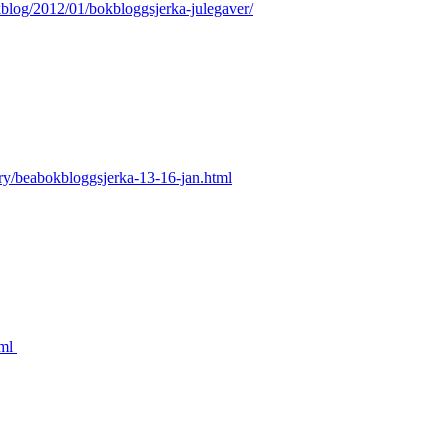
blog/2012/01/bokbloggsjerka-julegaver/
ary/beabokbloggsjerka-13-16-jan.html
tml