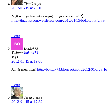
TinaO
says
2012-01-15 at 20:10
Nytt år, nya föresatser – jag hänger också på! 🙂
http://tinaottosson.wordpress.com/2012/01/15/bokbloggsjerka/
Svara
Boktok73
Twitter:
boktok73
says
2012-01-15 at 19:08
Jag är med igen!
http://boktok73.blogspot.com/2012/01/arets-f
Svara
Jessica
says
2012-01-15 at 17:32