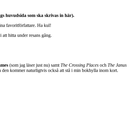
loggs huvudsida som ska skrivas in här).
ina favoritförfattare. Ha kul!
 att hitta under resans gång.
James
(som jag läser just nu) samt
The Crossing Places
och
The Janus
h den kommer naturligtvis också att stå i min bokhylla inom kort.