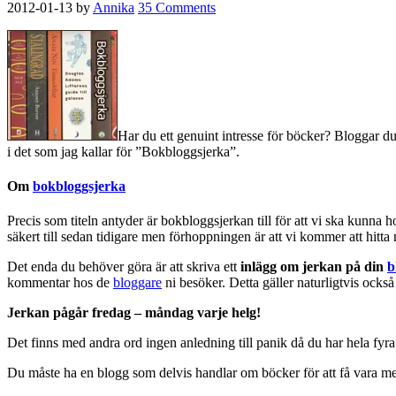
2012-01-13
by
Annika
35 Comments
Har du ett genuint intresse för böcker? Bloggar du
i det som jag kallar för ”Bokbloggsjerka”.
Om
bokbloggsjerka
Precis som titeln antyder är bokbloggsjerkan till för att vi ska kunna 
säkert till sedan tidigare men förhoppningen är att vi kommer att hitt
Det enda du behöver göra är att skriva ett
inlägg om jerkan på din
b
kommentar hos de
bloggare
ni besöker. Detta gäller naturligtvis också
Jerkan pågår fredag – måndag varje helg!
Det finns med andra ord ingen anledning till panik då du har hela fyra da
Du måste ha en blogg som delvis handlar om böcker för att få vara m