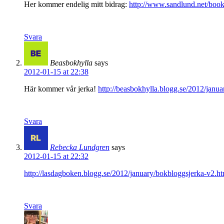
Her kommer endelig mitt bidrag:
http://www.sandlund.net/book
Svara
Beasbokhylla
says
2012-01-15 at 22:38
Här kommer vår jerka!
http://beasbokhylla.blogg.se/2012/janu
Svara
Rebecka Lundgren
says
2012-01-15 at 22:32
http://lasdagboken.blogg.se/2012/january/bokbloggsjerka-v2.h
Svara