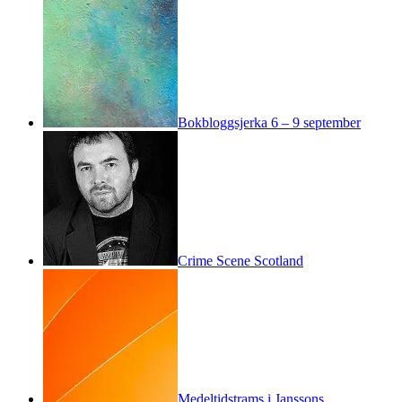
Bokbloggsjerka 6 – 9 september
Crime Scene Scotland
Medeltidstrams i Janssons