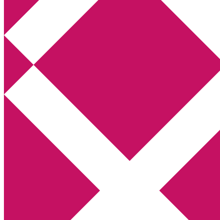
Annikas litteratur- och kulturblogg
Deckare, kriminalromaner, thrillers
Hem
Boktolva
Författarfemman
Kontakt
Om
Webbshop Amazon
Gästinlägg
Bokbloggsjerka
Bloggmaraton
Deckare
Kriminalroman
Utskriftscentralen