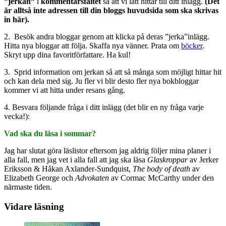
”jerkan”
i
kommentarsfältet
så att vi lätt hittar till ditt inlägg.
(Det
är alltså inte adressen till din bloggs huvudsida som ska skrivas
in här).
2. Besök andra bloggar genom att klicka på deras ”jerka”inlägg.
Hitta nya bloggar att följa. Skaffa nya vänner. Prata om
böcker
.
Skryt upp dina favoritförfattare. Ha kul!
3. Sprid information om jerkan så att så många som möjligt hittar hit
och kan dela med sig. Ju fler vi blir desto fler nya bokbloggar
kommer vi att hitta under resans gång.
4. Besvara följande fråga i ditt inlägg (det blir en ny fråga varje
vecka!):
Vad ska du läsa i sommar?
Jag har slutat göra läslistor eftersom jag aldrig följer mina planer i
alla fall, men jag vet i alla fall att jag ska läsa
Glaskroppar
av Jerker
Eriksson & Håkan Axlander-Sundquist,
The body of death
av
Elizabeth George och
Advokaten
av Cormac McCarthy under den
närmaste tiden.
Vidare läsning