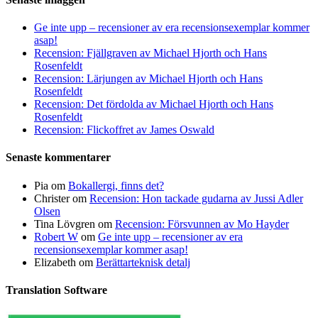
Ge inte upp – recensioner av era recensionsexemplar kommer
asap!
Recension: Fjällgraven av Michael Hjorth och Hans
Rosenfeldt
Recension: Lärjungen av Michael Hjorth och Hans
Rosenfeldt
Recension: Det fördolda av Michael Hjorth och Hans
Rosenfeldt
Recension: Flickoffret av James Oswald
Senaste kommentarer
Pia
om
Bokallergi, finns det?
Christer
om
Recension: Hon tackade gudarna av Jussi Adler
Olsen
Tina Lövgren
om
Recension: Försvunnen av Mo Hayder
Robert W
om
Ge inte upp – recensioner av era
recensionsexemplar kommer asap!
Elizabeth
om
Berättarteknisk detalj
Translation Software