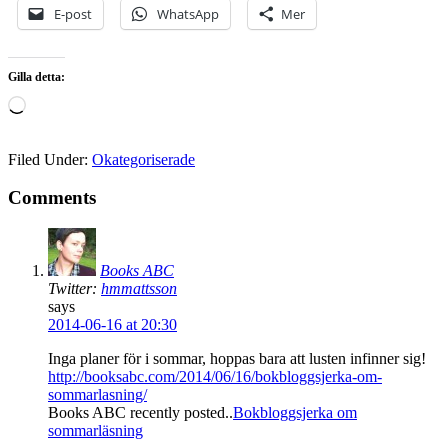
E-post
WhatsApp
Mer
Gilla detta:
Laddar
in
…
Filed Under:
Okategoriserade
Comments
Books ABC
Twitter:
hmmattsson
says
2014-06-16 at 20:30
Inga planer för i sommar, hoppas bara att lusten infinner sig!
http://booksabc.com/2014/06/16/bokbloggsjerka-om-
sommarlasning/
Books ABC recently posted..
Bokbloggsjerka om
sommarläsning