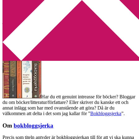
Min tv-blogg
You are here:
Home
/
Okategoriserade
/
Bokbloggsjerka 13 – 16
juni
Bokbloggsjerka 13 – 16 juni
2014-06-13
by
Annika
53 Comments
Har du ett genuint intreasse för böcker? Bloggar
du om böcker/litteratur/författare? Eller skriver du kanske ett och
annat inlägg som har med ovanstående att göra? Då är du
välkommen att delta i det som jag kallar för ”
Bokbloggsjerka
”.
Om
bokbloggsjerka
Precis som titeln antyder är bokbloggsjerkan till för att vi ska kunna