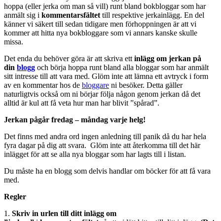
hoppa (eller jerka om man så vill) runt bland bokbloggar som har
anmält sig i
kommentarsfältet
till respektive jerkainlägg. En del
känner vi säkert till sedan tidigare men förhoppningen är att vi
kommer att hitta nya bokbloggare som vi annars kanske skulle
missa.
Det enda du behöver göra är att skriva ett
inlägg om jerkan på
din
blogg
och börja hoppa runt bland alla bloggar som har anmält
sitt intresse till att vara med. Glöm inte att lämna ett avtryck i form
av en kommentar hos de
bloggare
ni besöker. Detta gäller
naturligtvis också om ni börjar följa någon genom jerkan då det
alltid är kul att få veta hur man har blivit ”spårad”.
Jerkan pågår fredag – måndag varje helg!
Det finns med andra ord ingen anledning till panik då du har hela
fyra dagar på dig att svara. Glöm inte att återkomma till det här
inlägget för att se alla nya bloggar som har lagts till i listan.
Du måste ha en blogg som delvis handlar om böcker för att få vara
med.
Regler
1.
Skriv in
urlen till ditt inlägg
om