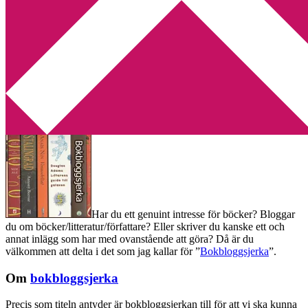
Min tv-blogg
You are here:
Home
/
Bokbloggsjerka
/
Bokbloggsjerka 16 – 19
augusti
Bokbloggsjerka 16 – 19 augusti
2013-08-16
by
Annika
51 Comments
Har du ett genuint intresse för böcker? Bloggar
du om böcker/litteratur/författare? Eller skriver du kanske ett och
annat inlägg som har med ovanstående att göra? Då är du
välkommen att delta i det som jag kallar för ”
Bokbloggsjerka
”.
Om
bokbloggsjerka
Precis som titeln antyder är bokbloggsjerkan till för att vi ska kunna