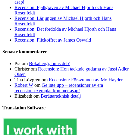
asap!
Recension: Fjällgraven av Michael Hjorth och Hans
Rosenfeldt
Recension: Lärjungen av Michael Hjorth och Hans
Rosenfeldt
Recension: Det fördolda av Michael Hjorth och Hans
Rosenfeldt
Recension: Flickoffret av James Oswald
Senaste kommentarer
Pia
om
Bokallergi, finns det?
Christer
om
Recension: Hon tackade gudarna av Jussi Adler
Olsen
Tina Lövgren
om
Recension: Försvunnen av Mo Hayder
Robert W
om
Ge inte upp – recensioner av era
recensionsexemplar kommer asap!
Elizabeth
om
Berättarteknisk detalj
Translation Software