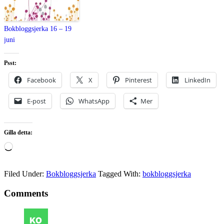
Bokbloggsjerka 16 – 19
juni
Psst:
Facebook
X
Pinterest
LinkedIn
E-post
WhatsApp
Mer
Gilla detta:
Laddar
in
…
Filed Under:
Bokbloggsjerka
Tagged With:
bokbloggsjerka
Comments