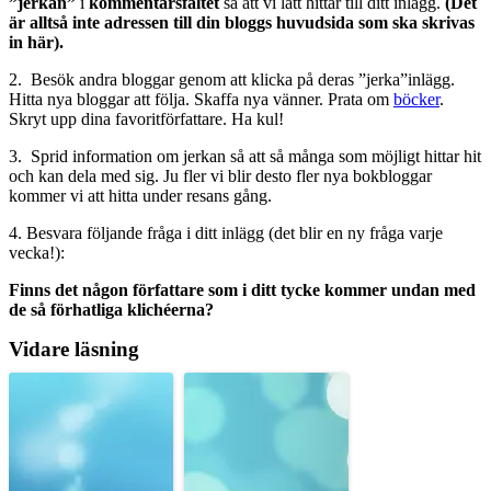
”jerkan”
i
kommentarsfältet
så att vi lätt hittar till ditt inlägg.
(Det
är alltså inte adressen till din bloggs huvudsida som ska skrivas
in här).
2. Besök andra bloggar genom att klicka på deras ”jerka”inlägg.
Hitta nya bloggar att följa. Skaffa nya vänner. Prata om
böcker
.
Skryt upp dina favoritförfattare. Ha kul!
3. Sprid information om jerkan så att så många som möjligt hittar hit
och kan dela med sig. Ju fler vi blir desto fler nya bokbloggar
kommer vi att hitta under resans gång.
4. Besvara följande fråga i ditt inlägg (det blir en ny fråga varje
vecka!):
Finns det någon författare som i ditt tycke kommer undan med
de så förhatliga klichéerna?
Vidare läsning