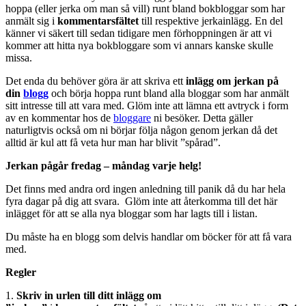
hoppa (eller jerka om man så vill) runt bland bokbloggar som har
anmält sig i
kommentarsfältet
till respektive jerkainlägg. En del
känner vi säkert till sedan tidigare men förhoppningen är att vi
kommer att hitta nya bokbloggare som vi annars kanske skulle
missa.
Det enda du behöver göra är att skriva ett
inlägg om jerkan på
din
blogg
och börja hoppa runt bland alla bloggar som har anmält
sitt intresse till att vara med. Glöm inte att lämna ett avtryck i form
av en kommentar hos de
bloggare
ni besöker. Detta gäller
naturligtvis också om ni börjar följa någon genom jerkan då det
alltid är kul att få veta hur man har blivit ”spårad”.
Jerkan pågår fredag – måndag varje helg!
Det finns med andra ord ingen anledning till panik då du har hela
fyra dagar på dig att svara. Glöm inte att återkomma till det här
inlägget för att se alla nya bloggar som har lagts till i listan.
Du måste ha en blogg som delvis handlar om böcker för att få vara
med.
Regler
1.
Skriv in
urlen till ditt inlägg
om