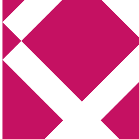
Annikas litteratur- och kulturblogg
Deckare, kriminalromaner, thrillers
Hem
Boktolva
Författarfemman
Kontakt
Om
Webbshop Amazon
Gästinlägg
Bokbloggsjerka
Bloggmaraton
Deckare
Kriminalroman
Utskriftscentralen