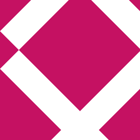
Annikas litteratur-
och kulturblogg
Deckare, kriminalromaner, thrillers
Hem
Boktolva
Författarfemman
Kontakt
Om
Webbshop Amazon
Gästinlägg
Bokbloggsjerka
Bloggmaraton
Deckare
Kriminalroman
Utskriftscentralen
Min tv-blogg