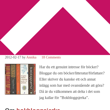
You are here:
Home
/
Bokbloggsjerka
/
Bokbloggsjerka 17 – 20
februari
Bokbloggsjerka 17 – 20
februari
2012-02-17
by
Annika
18 Comments
Har du ett genuint intresse för böcker?
Bloggar du om böcker/litteratur/författare?
Eller skriver du kanske ett och annat
inlägg som har med ovanstående att göra?
Då är du välkommen att delta i det som
jag kallar för ”Bokbloggsjerka”.