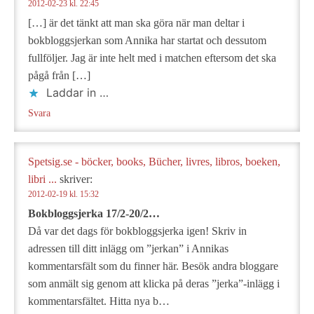
2012-02-23 kl. 22:45
[…] är det tänkt att man ska göra när man deltar i
bokbloggsjerkan som Annika har startat och dessutom
fullföljer. Jag är inte helt med i matchen eftersom det ska
pågå från […]
Laddar in …
Svara
Spetsig.se - böcker, books, Bücher, livres, libros, boeken,
libri ...
skriver:
2012-02-19 kl. 15:32
Bokbloggsjerka 17/2-20/2…
Då var det dags för bokbloggsjerka igen! Skriv in
adressen till ditt inlägg om ”jerkan” i Annikas
kommentarsfält som du finner här. Besök andra bloggare
som anmält sig genom att klicka på deras ”jerka”-inlägg i
kommentarsfältet. Hitta nya b…