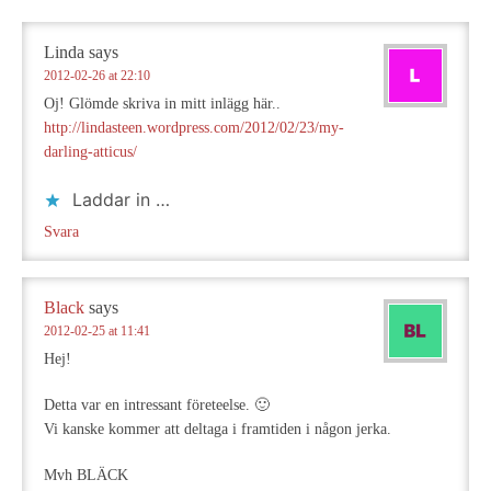
Linda
says
2012-02-26 at 22:10
Oj! Glömde skriva in mitt inlägg här..
http://lindasteen.wordpress.com/2012/02/23/my-
darling-atticus/
Laddar in …
Svara
Black
says
2012-02-25 at 11:41
Hej!
Detta var en intressant företeelse. 🙂
Vi kanske kommer att deltaga i framtiden i någon jerka.
Mvh BLÄCK