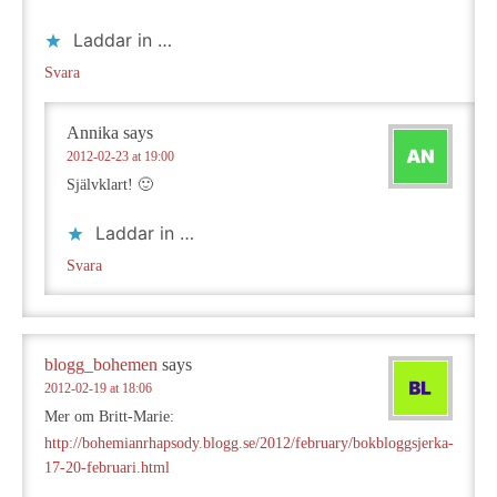
Laddar in …
Svara
Annika
says
2012-02-23 at 19:00
Självklart! 🙂
Laddar in …
Svara
blogg_bohemen
says
2012-02-19 at 18:06
Mer om Britt-Marie:
http://bohemianrhapsody.blogg.se/2012/february/bokbloggsjerka-
17-20-februari.html