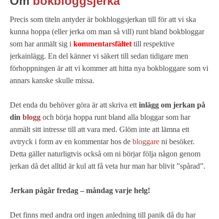
Om
bokbloggsjerka
Precis som titeln antyder är bokbloggsjerkan till för att vi ska
kunna hoppa (eller jerka om man så vill) runt bland bokbloggar
som har anmält sig i
kommentarsfältet
till respektive
jerkainlägg. En del känner vi säkert till sedan tidigare men
förhoppningen är att vi kommer att hitta nya bokbloggare som vi
annars kanske skulle missa.
Det enda du behöver göra är att skriva ett
inlägg om jerkan på
din
blogg
och börja hoppa runt bland alla bloggar som har
anmält sitt intresse till att vara med. Glöm inte att lämna ett
avtryck i form av en kommentar hos de
bloggare
ni besöker.
Detta gäller naturligtvis också om ni börjar följa någon genom
jerkan då det alltid är kul att få veta hur man har blivit ”spårad”.
Jerkan pågår fredag – måndag varje helg!
Det finns med andra ord ingen anledning till panik då du har