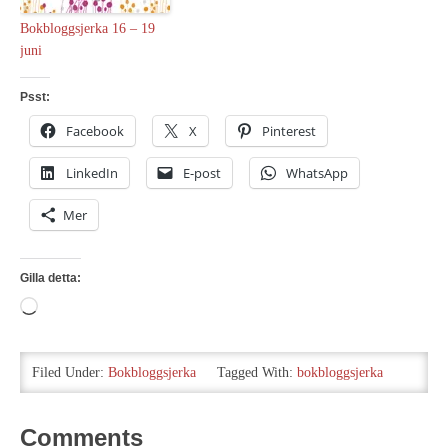
Bokbloggsjerka 16 – 19
juni
Psst:
Facebook
X
Pinterest
LinkedIn
E-post
WhatsApp
Mer
Gilla detta:
Laddar
in
…
Filed Under:
Bokbloggsjerka
Tagged With:
bokbloggsjerka
Comments