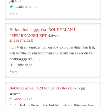
jag […]
Laddar in …
Svara
Veckans bokbloggsjerka | BOKHYLLAN I
PEPPARKAKSHUSET
skriver:
2012-02-17 kl. 22:56
[…] Välj en karaktär från en bok som du nyligen har läst,
och berätta lite om honom/henne. Kolla här så ser du vad
bokbloggsjerka […]
Laddar in …
Svara
Bokbloggsjerka 17-20 februari | Lottens Bokblogg
skriver:
2012-02-17 kl. 15:28
[…] och dags för Annikas bokbloggsjerka. Förra veckans