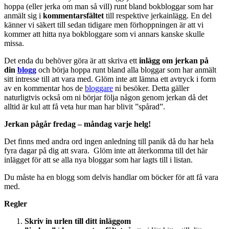
hoppa (eller jerka om man så vill) runt bland bokbloggar som har
anmält sig i
kommentarsfältet
till respektive jerkainlägg. En del
känner vi säkert till sedan tidigare men förhoppningen är att vi
kommer att hitta nya bokbloggare som vi annars kanske skulle
missa.
Det enda du behöver göra är att skriva ett
inlägg om jerkan på
din
blogg
och börja hoppa runt bland alla bloggar som har anmält
sitt intresse till att vara med. Glöm inte att lämna ett avtryck i form
av en kommentar hos de
bloggare
ni besöker. Detta gäller
naturligtvis också om ni börjar följa någon genom jerkan då det
alltid är kul att få veta hur man har blivit ”spårad”.
Jerkan pågår fredag – måndag varje helg!
Det finns med andra ord ingen anledning till panik då du har hela
fyra dagar på dig att svara. Glöm inte att återkomma till det här
inlägget för att se alla nya bloggar som har lagts till i listan.
Du måste ha en blogg som delvis handlar om böcker för att få vara
med.
Regler
Skriv in
urlen till ditt inlägg
om