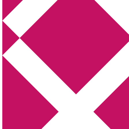
Annikas litteratur- och kulturblogg
Deckare, kriminalromaner, thrillers
Hem
Boktolva
Författarfemman
Kontakt
Om
Webbshop Amazon
Gästinlägg
Bokbloggsjerka
Bloggmaraton
Deckare
Kriminalroman
Utskriftscentralen