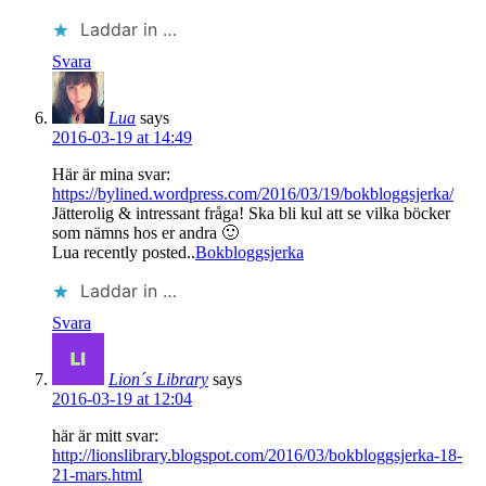
Laddar in …
Svara
Lua
says
2016-03-19 at 14:49
Här är mina svar:
https://bylined.wordpress.com/2016/03/19/bokbloggsjerka/
Jätterolig & intressant fråga! Ska bli kul att se vilka böcker
som nämns hos er andra 🙂
Lua recently posted..
Bokbloggsjerka
Laddar in …
Svara
Lion´s Library
says
2016-03-19 at 12:04
här är mitt svar:
http://lionslibrary.blogspot.com/2016/03/bokbloggsjerka-18-
21-mars.html