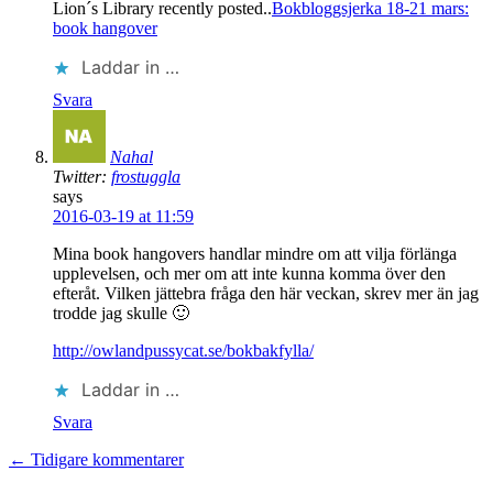
Lion´s Library recently posted..
Bokbloggsjerka 18-21 mars:
book hangover
Laddar in …
Svara
Nahal
Twitter:
frostuggla
says
2016-03-19 at 11:59
Mina book hangovers handlar mindre om att vilja förlänga
upplevelsen, och mer om att inte kunna komma över den
efteråt. Vilken jättebra fråga den här veckan, skrev mer än jag
trodde jag skulle 🙂
http://owlandpussycat.se/bokbakfylla/
Laddar in …
Svara
← Tidigare kommentarer