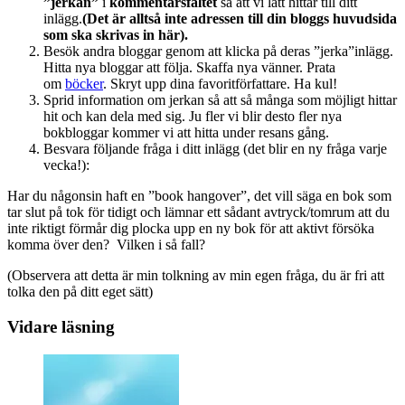
”jerkan”
i
kommentarsfältet
så att vi lätt hittar till ditt
inlägg.
(Det är alltså inte adressen till din bloggs huvudsida
som ska skrivas in här).
Besök andra bloggar genom att klicka på deras ”jerka”inlägg.
Hitta nya bloggar att följa. Skaffa nya vänner. Prata
om
böcker
. Skryt upp dina favoritförfattare. Ha kul!
Sprid information om jerkan så att så många som möjligt hittar
hit och kan dela med sig. Ju fler vi blir desto fler nya
bokbloggar kommer vi att hitta under resans gång.
Besvara följande fråga i ditt inlägg (det blir en ny fråga varje
vecka!):
Har du någonsin haft en ”book hangover”, det vill säga en bok som
tar slut på tok för tidigt och lämnar ett sådant avtryck/tomrum att du
inte riktigt förmår dig plocka upp en ny bok för att aktivt försöka
komma över den? Vilken i så fall?
(Observera att detta är min tolkning av min egen fråga, du är fri att
tolka den på ditt eget sätt)
Vidare läsning