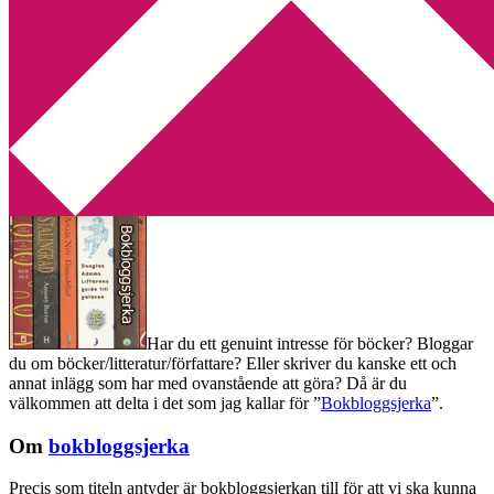
Min tv-blogg
You are here:
Home
/
Bokbloggsjerka
/
Bokbloggsjerka 18 – 21
mars
Bokbloggsjerka 18 – 21 mars
2016-03-18
by
Annika
66 Comments
Har du ett genuint intresse för böcker? Bloggar
du om böcker/litteratur/författare? Eller skriver du kanske ett och
annat inlägg som har med ovanstående att göra? Då är du
välkommen att delta i det som jag kallar för ”
Bokbloggsjerka
”.
Om
bokbloggsjerka
Precis som titeln antyder är bokbloggsjerkan till för att vi ska kunna