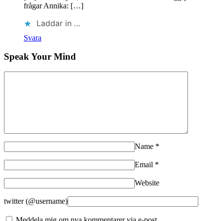
frågar Annika: […]
Laddar in …
Svara
Speak Your Mind
Name
*
Email
*
Website
twitter (@username)
Meddela mig om nya kommentarer via e-post.