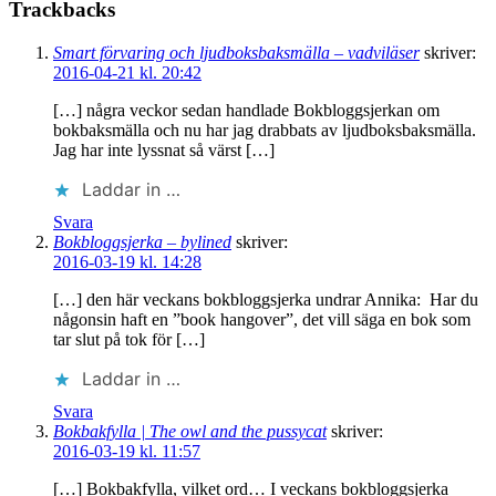
Trackbacks
Smart förvaring och ljudboksbaksmälla – vadviläser
skriver:
2016-04-21 kl. 20:42
[…] några veckor sedan handlade Bokbloggsjerkan om
bokbaksmälla och nu har jag drabbats av ljudboksbaksmälla.
Jag har inte lyssnat så värst […]
Laddar in …
Svara
Bokbloggsjerka – bylined
skriver:
2016-03-19 kl. 14:28
[…] den här veckans bokbloggsjerka undrar Annika: Har du
någonsin haft en ”book hangover”, det vill säga en bok som
tar slut på tok för […]
Laddar in …
Svara
Bokbakfylla | The owl and the pussycat
skriver:
2016-03-19 kl. 11:57
[…] Bokbakfylla, vilket ord… I veckans bokbloggsjerka