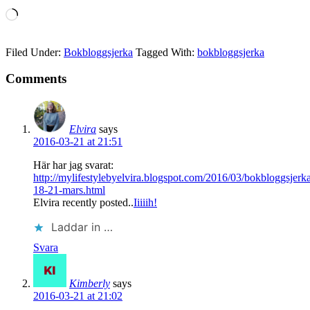
Laddar
in
…
Filed Under:
Bokbloggsjerka
Tagged With:
bokbloggsjerka
Comments
Elvira
says
2016-03-21 at 21:51
Här har jag svarat:
http://mylifestylebyelvira.blogspot.com/2016/03/bokbloggsjerk
18-21-mars.html
Elvira recently posted..
Iiiiih!
Laddar in …
Svara
Kimberly
says
2016-03-21 at 21:02