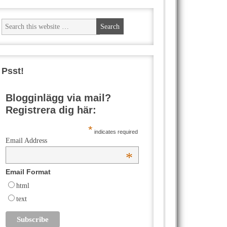
Psst!
Blogginlägg via mail?
Registrera dig här:
*
indicates required
Email Address
*
Email Format
html
text