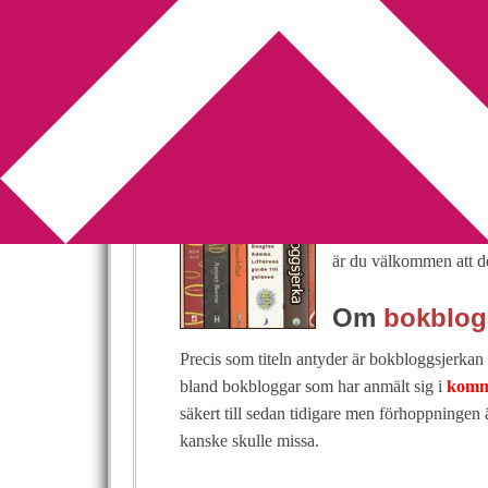
You are here:
Home
/
Bokbloggsjerka
/
Bokblog
Bokbloggsjerka 
2012-11-02
by
Annika
46 Comments
Har du ett genuint intr
Eller skriver du kansk
är du välkommen att de
Om
bokblog
Precis som titeln antyder är bokbloggsjerkan t
bland bokbloggar som har anmält sig i
komm
säkert till sedan tidigare men förhoppningen 
kanske skulle missa.