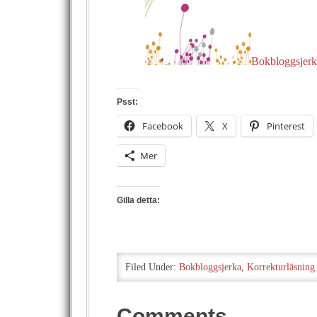
Bokbloggsjerk
Psst:
Facebook
X
Pinterest
Mer
Gilla detta:
Filed Under:
Bokbloggsjerka
,
Korrekturläsning
Comments