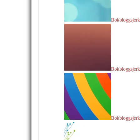
Bokbloggsjerka
Bokbloggsjerka
Bokbloggsjerk