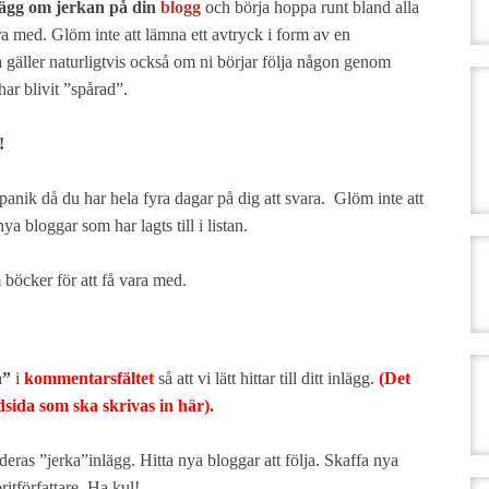
lägg om jerkan på din
blogg
och börja hoppa runt bland alla
vara med. Glöm inte att lämna ett avtryck i form av en
 gäller naturligtvis också om ni börjar följa någon genom
har blivit ”spårad”.
!
panik då du har hela fyra dagar på dig att svara. Glöm inte att
nya bloggar som har lagts till i listan.
böcker för att få vara med.
n”
i
kommentarsfältet
så att vi lätt hittar till ditt inlägg.
(Det
udsida som ska skrivas in här).
eras ”jerka”inlägg. Hitta nya bloggar att följa. Skaffa nya
ritförfattare. Ha kul!