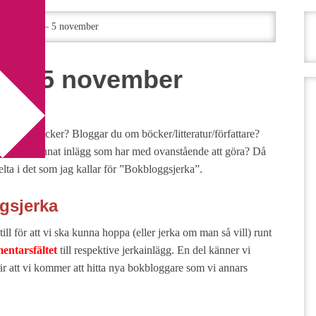
gsjerka 2 – 5 november
2 – 5 november
esse för böcker? Bloggar du om böcker/litteratur/författare?
e ett och annat inlägg som har med ovanstående att göra? Då
lta i det som jag kallar för ”Bokbloggsjerka”.
gsjerka
ill för att vi ska kunna hoppa (eller jerka om man så vill) runt
entarsfältet
till respektive jerkainlägg. En del känner vi
är att vi kommer att hitta nya bokbloggare som vi annars