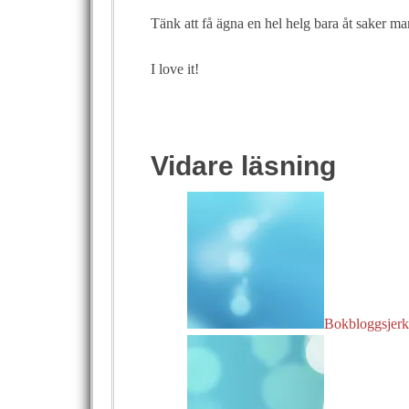
Tänk att få ägna en hel helg bara åt saker man
I love it!
Vidare läsning
Bokbloggsjerka