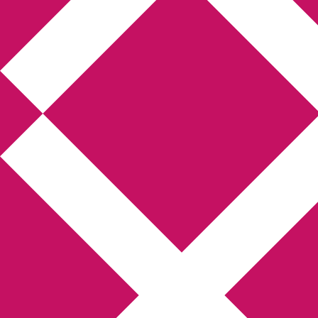
Annikas l
Hem
Boktolva
Författarfemman
Kon
Gästinlägg
Bokbloggsjerka
Bloggmarato