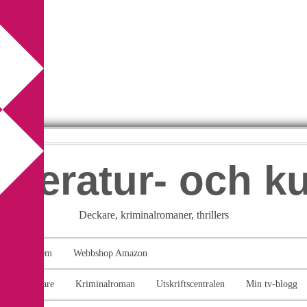
itteratur- och k
Deckare, kriminalromaner, thrillers
takt
Om
Webbshop Amazon
n
Deckare
Kriminalroman
Utskriftscentralen
Min tv-blogg