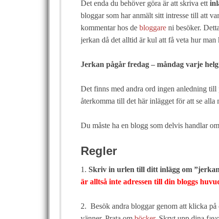
Det enda du behöver göra är att skriva ett
in
bloggar som har anmält sitt intresse till att 
kommentar hos de
bloggare
ni besöker. Detta
jerkan då det alltid är kul att få veta hur man 
Jerkan pågår fredag – måndag varje helg
Det finns med andra ord ingen anledning till 
återkomma till det här inlägget för att se alla 
Du måste ha en blogg som delvis handlar om 
Regler
1.
Skriv in urlen till ditt inlägg om ”jerka
är alltså inte adressen till din bloggs huv
2. Besök andra bloggar genom att klicka på d
vänner. Prata om
böcker
. Skryt upp dina favo