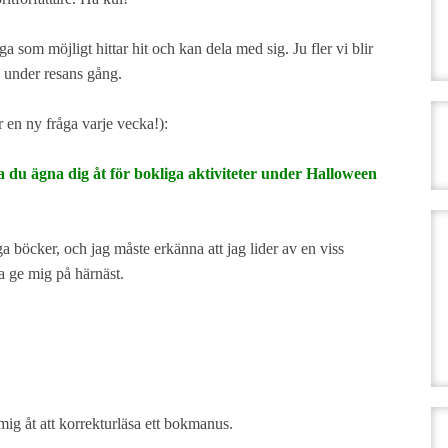
 som möjligt hittar hit och kan dela med sig. Ju fler vi blir
a under resans gång.
ir en ny fråga varje vecka!):
a du ägna dig åt för bokliga aktiviteter under Halloween
a böcker, och jag måste erkänna att jag lider av en viss
ka ge mig på härnäst.
mig åt att korrekturläsa ett bokmanus.