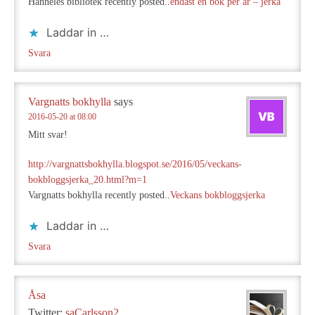
Hanneles bibliotek recently posted..
endast en bok per år – jerka
Laddar in …
Svara
Vargnatts bokhylla
says
2016-05-20 at 08:00
Mitt svar!
http://vargnattsbokhylla.blogspot.se/2016/05/veckans-
bokbloggsjerka_20.html?m=1
Vargnatts bokhylla recently posted..
Veckans bokbloggsjerka
Laddar in …
Svara
Åsa
Twitter:
saCarlsson2