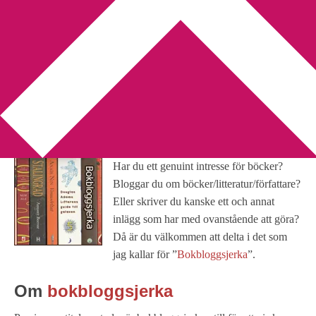
You are here:
Home
/
Bokbloggsjerka
/
Bokbloggsjerka 20 – 23
maj
Bokbloggsjerka 20 – 23 maj
2016-05-20
by
Annika
48 Comments
Har du ett genuint intresse för böcker?
Bloggar du om böcker/litteratur/författare?
Eller skriver du kanske ett och annat
inlägg som har med ovanstående att göra?
Då är du välkommen att delta i det som
jag kallar för ”
Bokbloggsjerka
”.
Om
bokbloggsjerka