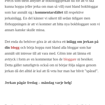
Precis som titeln antyder är bokbloggsjerkan till för att vi ska
kunna hoppa (eller jerka om man så vill) runt bland bokbloggar
som har anmält sig i
kommentarsfältet
till respektive
jerkainlägg. En del känner vi säkert till sedan tidigare men
förhoppningen är att vi kommer att hitta nya bokbloggare som vi
annars kanske skulle missa.
Det enda du behöver göra är att skriva ett
inlägg om jerkan på
din
blogg
och börja hoppa runt bland alla bloggar som har
anmält sitt intresse till att vara med. Glöm inte att lämna ett
avtryck i form av en kommentar hos de
bloggare
ni besöker.
Detta gäller naturligtvis också om ni börjar följa någon genom
jerkan då det alltid är kul att få veta hur man har blivit ”spårad”.
Jerkan pågår fredag – måndag varje helg!