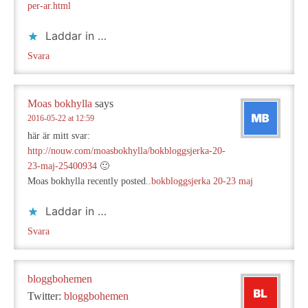
per-ar.html
Laddar in …
Svara
Moas bokhylla
says
2016-05-22 at 12:59
här är mitt svar:
http://nouw.com/moasbokhylla/bokbloggsjerka-20-
23-maj-25400934
🙂
Moas bokhylla recently posted..
bokbloggsjerka 20-23 maj
Laddar in …
Svara
bloggbohemen
Twitter:
bloggbohemen