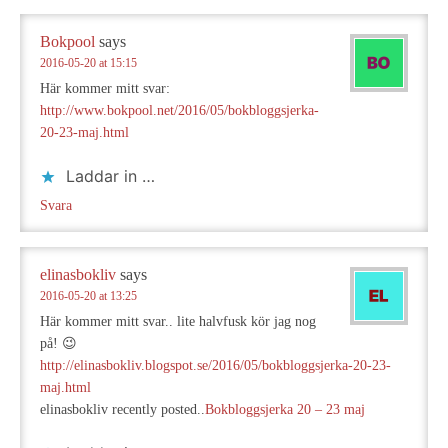
Bokpool
says
2016-05-20 at 15:15
Här kommer mitt svar:
http://www.bokpool.net/2016/05/bokbloggsjerka-
20-23-maj.html
Laddar in …
Svara
elinasbokliv
says
2016-05-20 at 13:25
Här kommer mitt svar.. lite halvfusk kör jag nog
på! 😉
http://elinasbokliv.blogspot.se/2016/05/bokbloggsjerka-20-23-
maj.html
elinasbokliv recently posted..
Bokbloggsjerka 20 – 23 maj