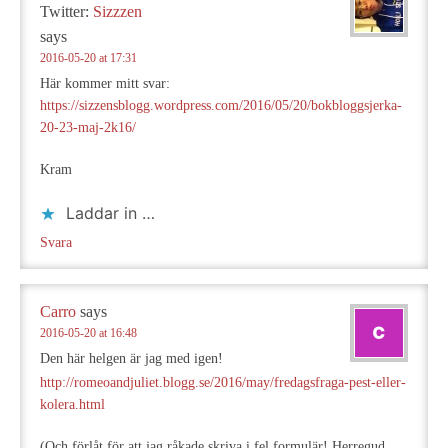
Twitter:
Sizzzen
says
2016-05-20 at 17:31
Här kommer mitt svar:
https://sizzensblogg.wordpress.com/2016/05/20/bokbloggsjerka-
20-23-maj-2k16/
Kram
Laddar in …
Svara
Carro
says
2016-05-20 at 16:48
Den här helgen är jag med igen!
http://romeoandjuliet.blogg.se/2016/may/fredagsfraga-pest-eller-
kolera.html
(Och förlåt för att jag råkade skriva i fel formulär! Herregud,