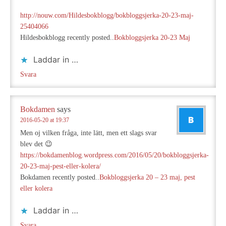
http://nouw.com/Hildesbokblogg/bokbloggsjerka-20-23-maj-
25404066
Hildesbokblogg recently posted..
Bokbloggsjerka 20-23 Maj
Laddar in …
Svara
Bokdamen
says
2016-05-20 at 19:37
Men oj vilken fråga, inte lätt, men ett slags svar
blev det 😉
https://bokdamenblog.wordpress.com/2016/05/20/bokbloggsjerka-
20-23-maj-pest-eller-kolera/
Bokdamen recently posted..
Bokbloggsjerka 20 – 23 maj, pest
eller kolera
Laddar in …
Svara