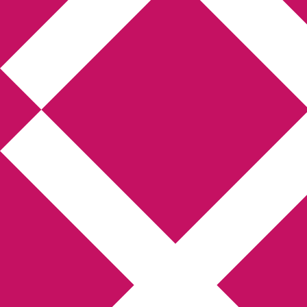
Annikas litteratur-
och kulturblogg
Deckare, kriminalromaner, thrillers
Hem
Boktolva
Författarfemman
Kontakt
Om
Webbshop Amazon
Gästinlägg
Bokbloggsjerka
Bloggmaraton
Deckare
Kriminalroman
Utskriftscentralen
Min tv-blogg