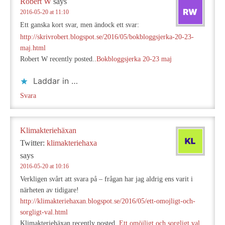
Robert W
says
2016-05-20 at 11:10
Ett ganska kort svar, men ändock ett svar:
http://skrivrobert.blogspot.se/2016/05/bokbloggsjerka-20-23-
maj.html
Robert W recently posted..
Bokbloggsjerka 20-23 maj
Laddar in …
Svara
Klimakteriehäxan
Twitter:
klimakteriehaxa
says
2016-05-20 at 10:16
Verkligen svårt att svara på – frågan har jag aldrig ens varit i
närheten av tidigare!
http://klimakteriehaxan.blogspot.se/2016/05/ett-omojligt-och-
sorgligt-val.html
Klimakteriehäxan recently posted..
Ett omöjligt och sorgligt val