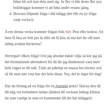
hittar hit och kan dela med sig. Ju fler vi blir desto fler nya
bokbloggar kommer vi att hitta under resans gång.
Besvara följande fråga i ditt inlägg (det blir en ny fråga
varje vecka!):
Även denna vecka kommer frågan från
Siri
: Pest eller kolera: Att
bara få läsa en bok per år eller att få läsa så mycket du vill men
aldrig avsluta böckerna?
Herregud vilken fråga! Om jag absolut måste välja så kör jag på
det förstnämnda alternativet för då får jag åtminstone vara med
hela vägen in till mål. Tänk att påbörja en massa bra böcker och
så får man inte veta hur det hela slutar. Nej, det är inget för mig!
Har du förslag på en fråga för en
framtida
jerka? Skicka den då
till mig via formuläret nedan (länken till veckans bidrag klistrar
du som vanligt in som en kommentar till det här inlägget):