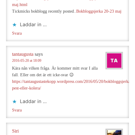
maj.html
Tickmicks bokblogg recently posted..
Bokbloggsjerka 20-23 maj
Laddar in …
Svara
tantaugusta
says
2016-05-20 at 18:09
Kära nån vilken fråga. Är kommer mitt svar I alla
fall. Eller om det är ett icke-svar 😉
https://tantaugustastekopp.wordpress.com/2016/05/20/bokbloggsjerka-
pest-eller-kolera/
Laddar in …
Svara
Siri