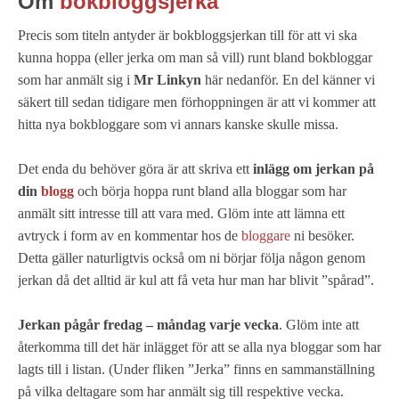
Om
bokbloggsjerka
Precis som titeln antyder är bokbloggsjerkan till för att vi ska
kunna hoppa (eller jerka om man så vill) runt bland bokbloggar
som har anmält sig i
Mr Linkyn
här nedanför. En del känner vi
säkert till sedan tidigare men förhoppningen är att vi kommer att
hitta nya bokbloggare som vi annars kanske skulle missa.
Det enda du behöver göra är att skriva ett
inlägg om jerkan på
din
blogg
och börja hoppa runt bland alla bloggar som har
anmält sitt intresse till att vara med. Glöm inte att lämna ett
avtryck i form av en kommentar hos de
bloggare
ni besöker.
Detta gäller naturligtvis också om ni börjar följa någon genom
jerkan då det alltid är kul att få veta hur man har blivit ”spårad”.
Jerkan pågår fredag – måndag varje vecka
. Glöm inte att
återkomma till det här inlägget för att se alla nya bloggar som har
lagts till i listan. (Under fliken ”Jerka” finns en sammanställning
på vilka deltagare som har anmält sig till respektive vecka.