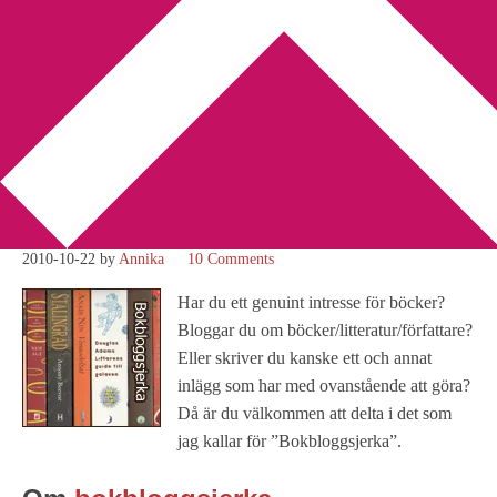
You are here:
Home
/
Bokbloggsjerka
/
Bokbloggsjerka 22 – 25
oktober
Bokbloggsjerka 22 – 25
oktober
2010-10-22
by
Annika
10 Comments
Har du ett genuint intresse för böcker?
Bloggar du om böcker/litteratur/författare?
Eller skriver du kanske ett och annat
inlägg som har med ovanstående att göra?
Då är du välkommen att delta i det som
jag kallar för ”Bokbloggsjerka”.