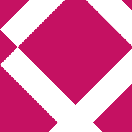
Annikas litteratur-
och kulturblogg
Deckare, kriminalromaner, thrillers
Hem
Boktolva
Författarfemman
Kontakt
Om
Webbshop Amazon
Gästinlägg
Bokbloggsjerka
Bloggmaraton
Deckare
Kriminalroman
Utskriftscentralen
Min tv-blogg