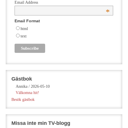
Email Address
*
Email Format
html
text
Gästbok
Annika
/
2026-05-10
Välkomna hit!
Besök gästbok
Missa inte min TV-blogg