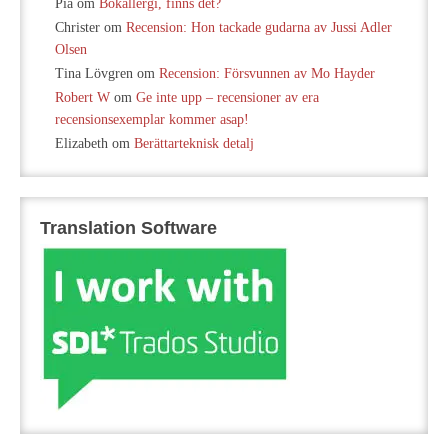
Pia
om
Bokallergi, finns det?
Christer
om
Recension: Hon tackade gudarna av Jussi Adler
Olsen
Tina Lövgren
om
Recension: Försvunnen av Mo Hayder
Robert W
om
Ge inte upp – recensioner av era
recensionsexemplar kommer asap!
Elizabeth
om
Berättarteknisk detalj
Translation Software