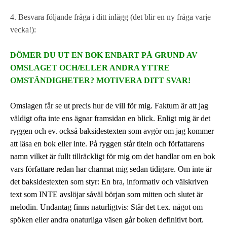
4. Besvara följande fråga i ditt inlägg (det blir en ny fråga varje
vecka!):
DÖMER DU UT EN BOK ENBART PÅ GRUND AV
OMSLAGET OCH/ELLER ANDRA YTTRE
OMSTÄNDIGHETER? MOTIVERA DITT SVAR!
Omslagen får se ut precis hur de vill för mig. Faktum är att jag
väldigt ofta inte ens ägnar framsidan en blick. Enligt mig är det
ryggen och ev. också baksidestexten som avgör om jag kommer
att läsa en bok eller inte. På ryggen står titeln och författarens
namn vilket är fullt tillräckligt för mig om det handlar om en bok
vars författare redan har charmat mig sedan tidigare. Om inte är
det baksidestexten som styr: En bra, informativ och välskriven
text som INTE avslöjar såväl början som mitten och slutet är
melodin. Undantag finns naturligtvis: Står det t.ex. något om
spöken eller andra onaturliga väsen går boken definitivt bort.