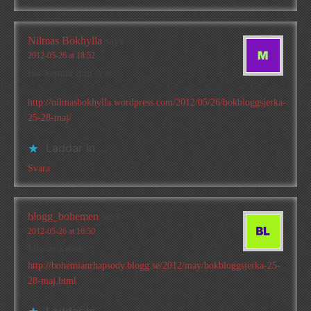
Nilmas Bokhylla
says
2012-05-26 at 18:52
Här kommr mitt svar:
http://nilmasbokhylla.wordpress.com/2012/05/26/bokbloggsjerka-
25-28-maj/
Laddar in …
Svara
blogg_bohemen
says
2012-05-26 at 16:50
Min önskebok:
http://bohemianrhapsody.blogg.se/2012/may/bokbloggsjerka-25-
28-maj.html