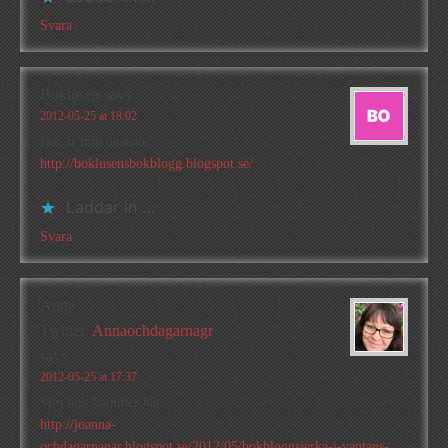
Svara
Boklusen
says
2012-05-25 at 18:02
Här är min önskan:
http://boklusensbokblogg.blogspot.se/
Laddar in …
Svara
Anna
Twitter:
Annaochdagarnagr
says
2012-05-25 at 17:37
Min bok kommer här:
http://joanna-
ochdagarnagar.blogspot.se/2012/05/bokbloggsjerka-i-vantans-