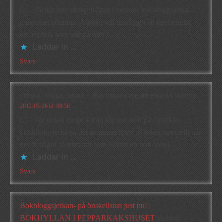
[…] förstår inte riktigt frågan i veckan bokbloggsjerka
måste jag erkänna. Annika vill nämligen att jag berättar
om en bok som står på min […]
Laddar in …
Svara
Önska, önska, önska! | thecuriouscaseofthebooks
skriver:
2012-05-26 kl. 09:58
[…] var också länge sedan jag var med på Annikas
bokbloggsjerka så det är sannerligen på tiden, speciellt när
det är något så trivsamt som Nämn en bok som […]
Laddar in …
Svara
Bokbloggsjerkan- på önskelistan just nu! |
BOKHYLLAN I PEPPARKAKSHUSET
skriver: