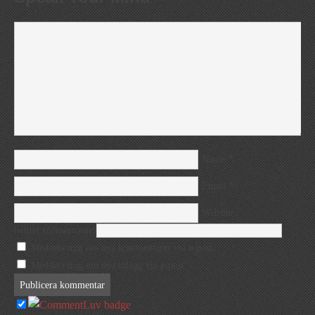
*
Name
*
Email
Website
twitter (@username)
Meddela mig om nya kommentarer via e-post.
Meddela mig om nya inlägg via e-post.