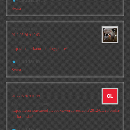
Laddar in …
Svara
det mörka tornet
says
2012-05-26 at 10:03
Hej, jag hänger på!
http://detmorkatornet.blogspot.se/
Laddar in …
Svara
Clara
says
2012-05-26 at 09:59
Jag är med denna gång!
http://thecuriouscaseofthebooks.wordpress.com/2012/05/26/onska-
onska-onska/
Laddar in …