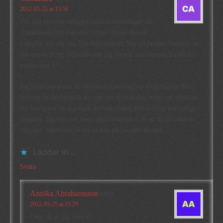
2012-05-25 at 13:56
SV: Jag menade inlägget med nomineringar till
Theakstons Old Peculier Crime Novel Award
Longlis, där jag såg The Retribution. Såg på hennes hemsida att
det var en Tony Hill-bok och jag förstår inte hur jag kunde ha
missat den 🙂
Jag håller med om att Mörkrets Gärning var undermålig. Min
främsta invändning är att hon har skrivit den enligt en schablon
för hur queer lit ska vara skriven, vilket blir väldigt enformigt i
längden. Jag satt och hade deja vu känslor av att ha läst boken
tidigare, vilket inte är ett tecken på lysande kvalité.
Laddar in …
Svara
Annika Abrahamsson
says
2012-05-25 at 15:29
Okej då är jag med 🙂