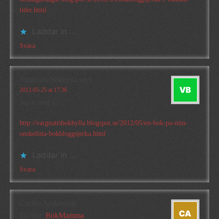
tider.html
Laddar in …
Svara
Vargnatts bokhylla
says
2012-05-25 at 17:36
Jag är med 🙂
http://vargnattsbokhylla.blogspot.se/2012/05/en-bok-pa-min-
onskelista-bokbloggsjerka.html
Laddar in …
Svara
Cecilia Andersson
Twitter:
BokMamma