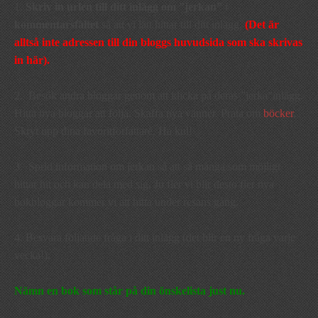
1.
Skriv in urlen till ditt inlägg om ”jerkan”
i
kommentarsfältet
så att vi lätt hittar till ditt inlägg.
(Det är
alltså inte adressen till din bloggs huvudsida som ska skrivas
in här).
2. Besök andra bloggar genom att klicka på deras ”jerka”inlägg.
Hitta nya bloggar att följa. Skaffa nya vänner. Prata om
böcker
.
Skryt upp dina favoritförfattare. Ha kul!
3. Sprid information om jerkan så att så många som möjligt
hittar hit och kan dela med sig. Ju fler vi blir desto fler nya
bokbloggar kommer vi att hitta under resans gång.
4. Besvara följande fråga i ditt inlägg (det blir en ny fråga varje
vecka!):
Nämn en bok som står på din önskelista just nu.