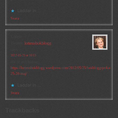
Laddar in …
Svara
Lotten
Twitter:
lottensbokblogg
says
2012-05-25 at 10:13
Här är mitt bidrag:
https://lottensbokblogg.wordpress.com/2012/05/25/bokbloggsjerka-
25-28-maj/
Laddar in …
Svara
Trackbacks