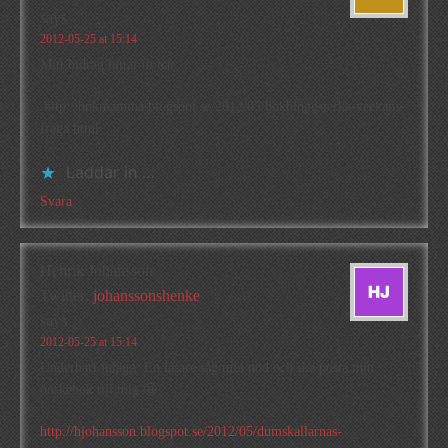
says
2012-05-25 at 15:14
Mitt bidrag hittar ni här
http://bokmamma.blogspot.se/2012/05/bokbloggsjerka-veckans-
fraga.html
Laddar in …
Svara
Henrik Johansson
Twitter:
johanssonshenke
says
2012-05-25 at 15:14
Underbart inlägg. En läsare såg min nöd och ska posta min
önskebok till mig 😀
http://hjohansson.blogspot.se/2012/05/dumskallarnas-