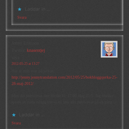
Laddar in …
Svara
Jenny Eriksson
Twitter:
knasentjej
says
2012-05-25 at 13:27
Här är mitt svar på jerkan:
http://jenny.jennytranslation.com/2012/05/25/bokbloggsjerka-25-
28-maj-2012/
Men det publiceras inte förrän kl. 17.00 idag 25/5. Jag fösöker
sprida ut mina inlägg lite så att inte alla publiceras på en gång.
Laddar in …
Svara