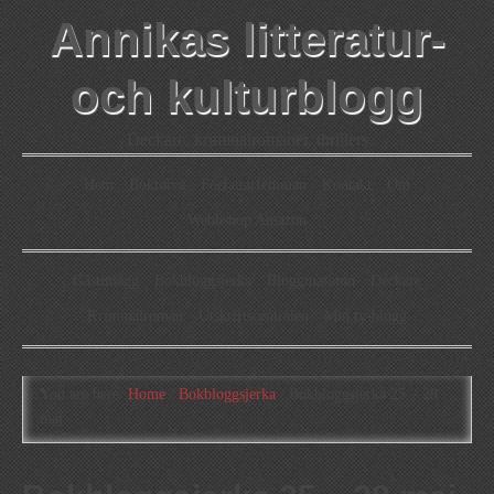
Annikas litteratur-
och kulturblogg
Deckare, kriminalromaner, thrillers
Hem
Boktolva
Författarfemman
Kontakt
Om
Webbshop Amazon
Gästinlägg
Bokbloggsjerka
Bloggmaraton
Deckare
Kriminalroman
Utskriftscentralen
Min tv-blogg
You are here:
Home
/
Bokbloggsjerka
/
Bokbloggsjerka 25 – 28
maj