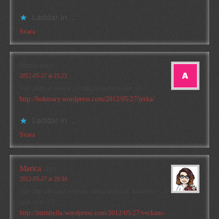
Laddar in …
Svara
Maria
says
2012-05-27 at 21:23
Vad som är överst på min önskelista just nu:
http://bokmary.wordpress.com/2012/05/27/jerka/
Laddar in …
Svara
Marica
says
2012-05-27 at 20:34
Vart lite sen med veckans jerka men här kommer
mitt svar. 🙂
http://iminhylla.wordpress.com/2012/05/27/veckans-