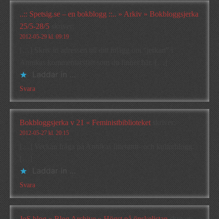
..:: Spetsig.se – en bokblogg ::.. » Arkiv » Bokbloggsjerka
25/5-28/5
skriver:
2012-05-29 kl. 09:19
[…] Skriv in adressen till ditt inlägg om ”jerkan” i
Annikas kommentarsfält som du finner här. […]
Laddar in …
Svara
Bokbloggsjerka v 21 « Feministbiblioteket
skriver:
2012-05-27 kl. 20:15
[…] Veckan fråga på Annikas litteratur- och kulturblogg:
[…]
Laddar in …
Svara
JoS blog » Blog Archive » Högst på önskelistan
skriver: