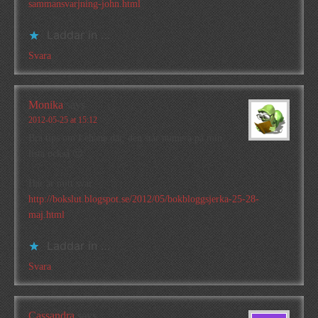
sammansvarjning-john.html
Laddar in …
Svara
Monika
says
2012-05-25 at 15:12
Bra tips om Lehane där, den står numera på min
lista också 🙂
Här är mitt svar
http://bokslut.blogspot.se/2012/05/bokbloggsjerka-25-28-
maj.html
Laddar in …
Svara
Cassandra
says