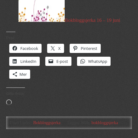
Bokbloggsjerka 16 – 19 juni
Psst:
Facebook
X
Pinterest
LinkedIn
E-post
WhatsApp
Mer
Gilla detta:
Laddar
in
…
Filed Under:
Bokbloggsjerka
Tagged With:
bokbloggsjerka