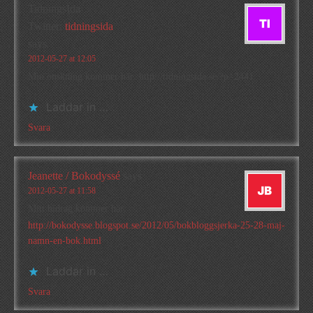
TidningsIda
Twitter:
tidningsida
says
2012-05-27 at 12:05
Min önskning kommer här: http://tidningsida.se/?p=2441
Laddar in …
Svara
Jeanette / Bokodyssé
says
2012-05-27 at 11:58
Mitt bidrag kommer här:
http://bokodysse.blogspot.se/2012/05/bokbloggsjerka-25-28-maj-
namn-en-bok.html
Laddar in …
Svara