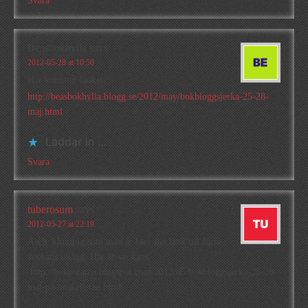
Svara
Beasbokhylla
says
2012-05-28 at 10:50
Här kommer länken:
http://beasbokhylla.blogg.se/2012/may/bokbloggsjerka-25-28-
maj.html
Laddar in …
Svara
tuberosum
says
2012-05-27 at 22:19
Äsch, klumpig som man är blev det länk till förra
veckans inlägg. Här är veckans:
http://bokpotaten.blogspot.com/2012/05/bokbloggsjerka-25-28-
maj-pa-onskelistan.html