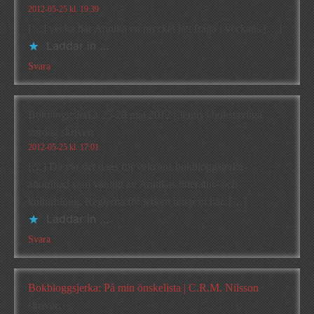
2012-05-25 kl. 19:39
[…] vecka har Annika en mycket lätt fråga i veckans […]
Laddar in …
Svara
Bokbloggsjerka 25-28 maj 2012 | Jennys bokstavliga
vardag
skriver:
2012-05-25 kl. 17:01
[…] Då var det dags för vekcans bokbloggsjerka
anordnad som vanligt av Annikas litteratur- och
kulturblogg. Reglerna för jerkan hittar ni här. […]
Laddar in …
Svara
Bokbloggsjerka: På min önskelista | C.R.M. Nilsson
skriver: