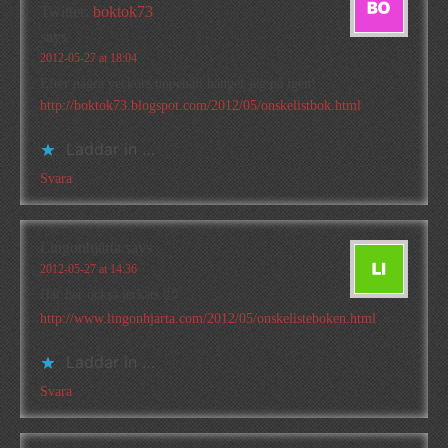
Twitter:
boktok73
says
2012-05-27 at 18:04
Efter några veckors uppehåll hänger jag på igen!
http://boktok73.blogspot.com/2012/05/onskelistbok.html
Laddar in …
Svara
Lingonhjärta
says
2012-05-27 at 14:36
Här har också jerkats 🙂
http://www.lingonhjarta.com/2012/05/onskelisteboken.html
Laddar in …
Svara