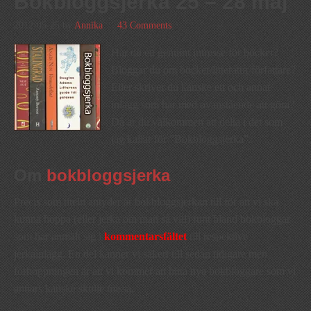
Bokbloggsjerka 25 – 28 maj
2012-05-25
by
Annika
43 Comments
Har du ett genuint intresse för böcker?
Bloggar du om böcker/litteratur/författare?
Eller skriver du kanske ett och annat
inlägg som har med ovanstående att göra?
Då är du välkommen att delta i det som
jag kallar för ”Bokbloggsjerka”.
Om
bokbloggsjerka
Precis som titeln antyder är bokbloggsjerkan till för att vi ska
kunna hoppa (eller jerka om man så vill) runt bland bokbloggar
som har anmält sig i
kommentarsfältet
till respektive
jerkainlägg. En del känner vi säkert till sedan tidigare men
förhoppningen är att vi kommer att hitta nya bokbloggare som vi
annars kanske skulle missa.