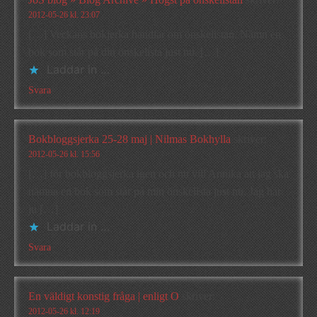
2012-05-26 kl. 23:07
[…] Veckans bokjerka handlar om önskelistan. Nämn en
bok som står på din önskelista just nu. […]
Laddar in …
Svara
Bokbloggsjerka 25-28 maj | Nilmas Bokhylla
skriver:
2012-05-26 kl. 15:56
[…] för bokbloggsjerka igen och nu vill Annika att jag ska
nämna en bok som står på min önskelista just nu. Jag har
ju […]
Laddar in …
Svara
En väldigt konstig fråga | enligt O
skriver:
2012-05-26 kl. 12:19