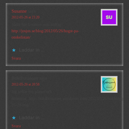
Susanne
says
2012-05-26 at 23:20
Sådär här kommer mitt bidrag:
http://josjos.se/blog/2012/05/26/hogst-pa-
onskelistan/
Laddar in …
Svara
Bokdivisionen
says
2012-05-26 at 20:58
Jag jerkar om planer och
drömmar: http://bokdivisionen.wordpress.com/2012/05/26/bokbloggsjer
25-28-maj/
Laddar in …
Svara