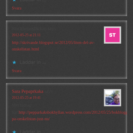
Svara
Stockholmsflickan
says
2012-05-25 at 21:11
http://skrivande.blogspot.se/2012/05/liten-del-av-
onskelistan.html
Laddar in …
Svara
Sara Pepaprkaka
says
2012-05-25 at 19:41
Mitt bidrag
här!
http://pepparkaksbokhyllan.wordpress.com/2012/05/25/bokbloggsje
pa-onskelistan-just-nu/
Laddar in …