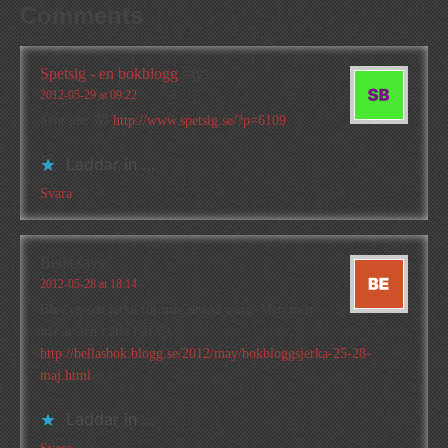
Comments
Spetsig - en bokblogg
says
2012-05-29 at 09:22
Sent ute. 😮
http://www.spetsig.se/?p=6109
Laddar in …
Svara
Bella
says
2012-05-28 at 18:14
Blev en sen jerka för mig denna gång. Men men,
här är den i alla fall 🙂
http://bellasbok.blogg.se/2012/may/bokbloggsjerka-25-28-
maj.html
Laddar in …