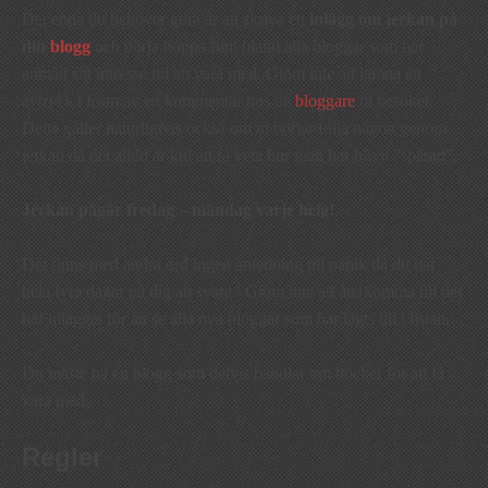
Det enda du behöver göra är att skriva ett
inlägg om jerkan på
din
blogg
och börja hoppa runt bland alla bloggar som har
anmält sitt intresse till att vara med. Glöm inte att lämna ett
avtryck i form av en kommentar hos de
bloggare
ni besöker.
Detta gäller naturligtvis också om ni börjar följa någon genom
jerkan då det alltid är kul att få veta hur man har blivit ”spårad”.
Jerkan pågår fredag – måndag varje helg!
Det finns med andra ord ingen anledning till panik då du har
hela fyra dagar på dig att svara. Glöm inte att återkomma till det
här inlägget för att se alla nya bloggar som har lagts till i listan.
Du måste ha en blogg som delvis handlar om böcker för att få
vara med.
Regler