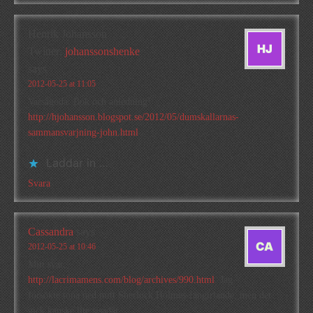
Henrik Johansson
Twitter:
johanssonshenke
says
2012-05-25 at 11:05
Varsågoda: Bok och anledning!
http://hjohansson.blogspot.se/2012/05/dumskallarnas-
sammansvarjning-john.html
Laddar in …
Svara
Cassandra
says
2012-05-25 at 10:46
Mitt svar:
http://lacrimamens.com/blog/archives/990.html
. Jag
försökte tona ned mitt Sherlock Holmes-fangirlande, men det
gick kanske lite sisådär.