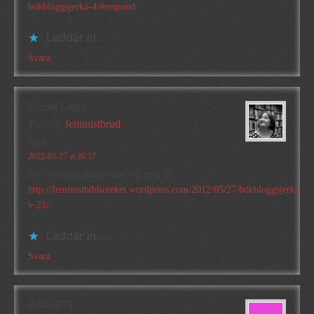
bokbloggsjerka-4/#respond
Laddar in …
Svara
Hanna Lager
Twitter:
feministbrud
says
2012-05-27 at 20:17
Ett lite omständligt svar från mig 🙂
http://feministbiblioteket.wordpress.com/2012/05/27/bokbloggsjerka-
v-21/
Laddar in …
Svara
Boktok73