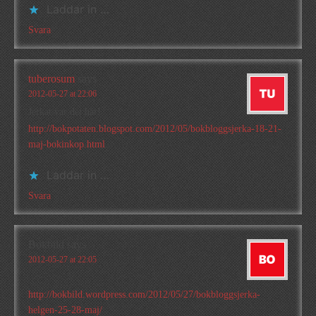
Laddar in …
Svara
tuberosum
says
2012-05-27 at 22:06
Jerkat var det här!
http://bokpotaten.blogspot.com/2012/05/bokbloggsjerka-18-21-
maj-bokinkop.html
Laddar in …
Svara
Bokbild
says
2012-05-27 at 22:05
http://bokbild.wordpress.com/2012/05/27/bokbloggsjerka-
helgen-25-28-maj/