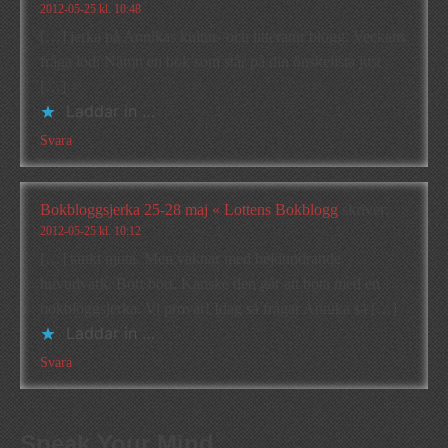
2012-05-25 kl. 10:48
[…] jerka på Annikas kultur- och litteratur blogg. Veckans
fråga löd: Nämn en bok som står på din önskelista just
[…]
Laddar in …
Svara
Bokbloggsjerka 25-28 maj « Lottens Bokblogg
skriver:
2012-05-25 kl. 10:12
[…] tänkt njuta. Men vaknar med hejdundrande
huvudvärk. Bort bort. Kanske den går att bota med en
bokbloggsjerka. Vi provar! Idag så frågar Annika så […]
Laddar in …
Svara
Speak Your Mind