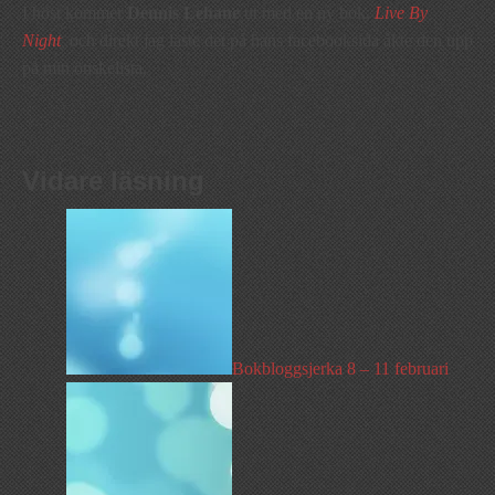
I höst kommer
Dennis Lehane
ut med en ny bok,
Live By
Night
,
och direkt jag läste det på hans facebooksida åkte den upp
på min önskelista.
Vidare läsning
Bokbloggsjerka 8 – 11 februari