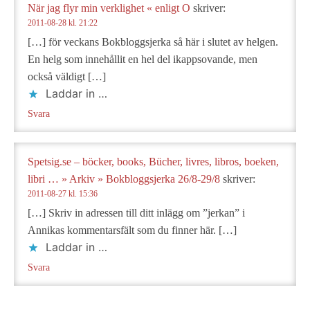
När jag flyr min verklighet « enligt O
skriver:
2011-08-28 kl. 21:22
[…] för veckans Bokbloggsjerka så här i slutet av helgen.
En helg som innehållit en hel del ikappsovande, men
också väldigt […]
Laddar in …
Svara
Spetsig.se – böcker, books, Bücher, livres, libros, boeken,
libri … » Arkiv » Bokbloggsjerka 26/8-29/8
skriver:
2011-08-27 kl. 15:36
[…] Skriv in adressen till ditt inlägg om ”jerkan” i
Annikas kommentarsfält som du finner här. […]
Laddar in …
Svara