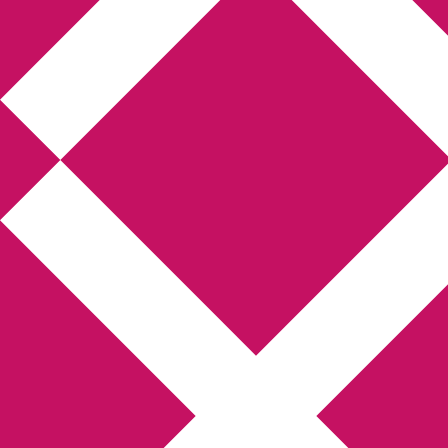
Annikas litteratur-
och kulturblogg
Deckare, kriminalromaner, thrillers
Hem
Boktolva
Författarfemman
Kontakt
Om
Webbshop Amazon
Gästinlägg
Bokbloggsjerka
Bloggmaraton
Deckare
Kriminalroman
Utskriftscentralen
Min tv-blogg