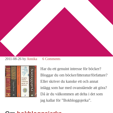
You are here:
Home
/
Bokbloggsjerka
/
Bokbloggsjerka 26 – 29
augusti
Bokbloggsjerka 26 – 29
augusti
2011-08-26
by
Annika
6 Comments
Har du ett genuint intresse för böcker?
Bloggar du om böcker/litteratur/författare?
Eller skriver du kanske ett och annat
inlägg som har med ovanstående att göra?
Då är du välkommen att delta i det som
jag kallar för ”Bokbloggsjerka”.