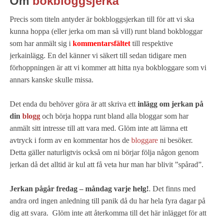
Om
bokbloggsjerka
Precis som titeln antyder är bokbloggsjerkan till för att vi ska
kunna hoppa (eller jerka om man så vill) runt bland bokbloggar
som har anmält sig i
kommentarsfältet
till respektive
jerkainlägg. En del känner vi säkert till sedan tidigare men
förhoppningen är att vi kommer att hitta nya bokbloggare som vi
annars kanske skulle missa.
Det enda du behöver göra är att skriva ett
inlägg om jerkan på
din
blogg
och börja hoppa runt bland alla bloggar som har
anmält sitt intresse till att vara med. Glöm inte att lämna ett
avtryck i form av en kommentar hos de
bloggare
ni besöker.
Detta gäller naturligtvis också om ni börjar följa någon genom
jerkan då det alltid är kul att få veta hur man har blivit ”spårad”.
Jerkan pågår fredag – måndag varje helg!
. Det finns med
andra ord ingen anledning till panik då du har hela fyra dagar på
dig att svara. Glöm inte att återkomma till det här inlägget för att