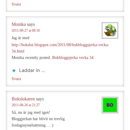
Svara
Monika
says
2011-08-27 at 08:10
Jag är med
http://bokslut.blogspot.com/2011/08/bokbloggsjerka-vecka-
34.html
Monika recently posted..
Bokbloggsjerka vecka 34
Laddar in …
Svara
Bokslukaren
says
2011-08-26 at 21:27
Så, nu är jag med igen!
Bloggjerkan har blivit en trevlig
fredagssysselsättning….:)