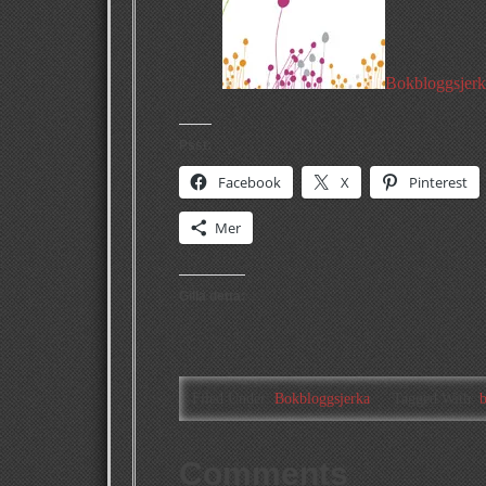
Bokbloggsjerk
Psst:
Facebook
X
Pinterest
Mer
Gilla detta:
Filed Under:
Bokbloggsjerka
Tagged With:
Comments