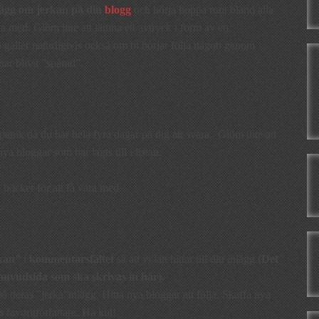
lägg om jerkan på din
blogg
och börja hoppa runt bland alla
vara med. Glöm inte att lämna ett avtryck i form av en
 gäller naturligtvis också om ni börjar följa någon genom
har blivit ”spårad”.
panik då du har hela fyra dagar på dig att svara. Glöm inte att
nya bloggar som har lagts till i listan.
böcker för att få vara med.
kan”
i
kommentarsfältet
så att vi lätt hittar till ditt inlägg.
(Det
s huvudsida som ska skrivas in här).
 deras ”jerka”inlägg. Hitta nya bloggar att följa. Skaffa nya
a favoritförfattare. Ha kul!