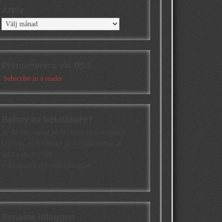
Arkiv
Arkiv
Prenumerera via RSS
Subscribe in a reader
Behov av betaläsare?
Är du intresserad att få en första konstruktiv
kritik av en betaläsare är du välkommen att
skicka ett mail till
a.abrahamsson[at]alkb[punkt]se
Senaste inläggen