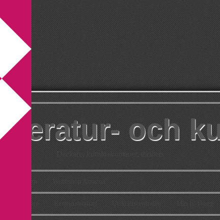
itteratur- och k
Deckare, kriminalromaner, thrillers
takt
Om
Webbshop Amazon
n
Deckare
Kriminalroman
Utskriftscentralen
Min tv-blogg