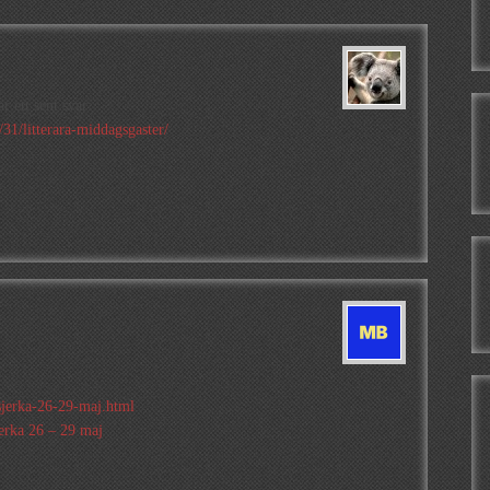
r ett sent svar:
31/litterara-middagsgaster/
sjerka-26-29-maj.html
erka 26 – 29 maj