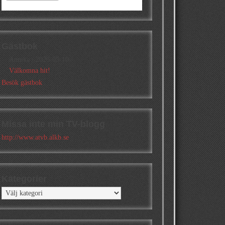
Gästbok
Annika
/
2026-05-10
Välkomna hit!
Besök gästbok
Missa inte min TV-blogg
http://www.atvb.alkb.se
Kategorier
Kategorier