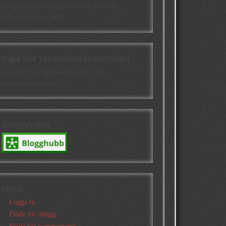
kategorin Cisions topplista över svenska
litteraturbloggar. Kul!
Inga fler recensionsexemplar!
Jag tar för närvarande inte emot fler
recensionsexemplar!
Blogghubb
Meta
Logga in
Flöde för inlägg