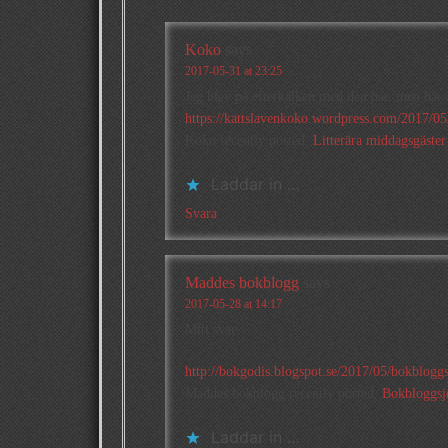
Koko
says
2017-05-31 at 23:25
Jag blev på efterkälken med den här, men här ä
https://kattslavenkoko.wordpress.com/2017/05/
Koko recently posted..
Litterära middagsgäster
Laddar in …
Svara
Maddes bokblogg
says
2017-05-28 at 14:17
Mitt svar
http://bokgodis.blogspot.se/2017/05/bokblogg
Maddes bokblogg recently posted..
Bokbloggsj
Laddar in …