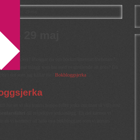
gsjerka 26 – 29 maj
26 – 29 maj
esse för böcker? Bloggar du om böcker/litteratur/författare?
e ett och annat inlägg som har med ovanstående att göra? Då
ta i det som jag kallar för ”
Bokbloggsjerka
”.
oggsjerka
ill för att vi ska kunna hoppa (eller jerka om man så vill) runt
ntarsfältet
till respektive jerkainlägg. En del känner vi
är att vi kommer att hitta nya bokbloggare som vi annars