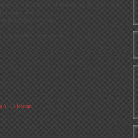
nga som möjligt hittar hit och kan dela med sig. Ju fler vi blir
 hitta under resans gång.
 blir en ny fråga varje vecka!):
a mina favoritkaraktärer på middag …
 8 – 11 februari