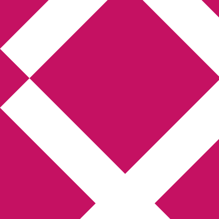
Annikas l
Hem
Boktolva
Författarfemman
Kon
Gästinlägg
Bokbloggsjerka
Bloggmarato