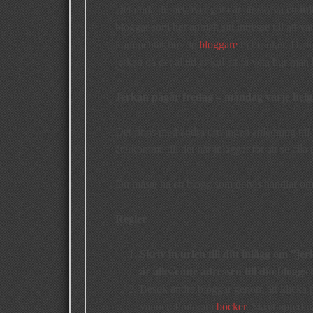
Det enda du behöver göra är att skriva ett
in
bloggar som har anmält sitt intresse till att 
kommentar hos de
bloggare
ni besöker. Detta
jerkan då det alltid är kul att få veta hur man 
Jerkan pågår fredag – måndag varje helg
Det finns med andra ord ingen anledning till 
återkomma till det här inlägget för att se alla 
Du måste ha en blogg som delvis handlar om 
Regler
Skriv in
urlen till ditt inlägg
om ”jer
är alltså inte adressen till din blogg
Besök andra bloggar genom att klicka på
vänner. Prata om
böcker
. Skryt upp din