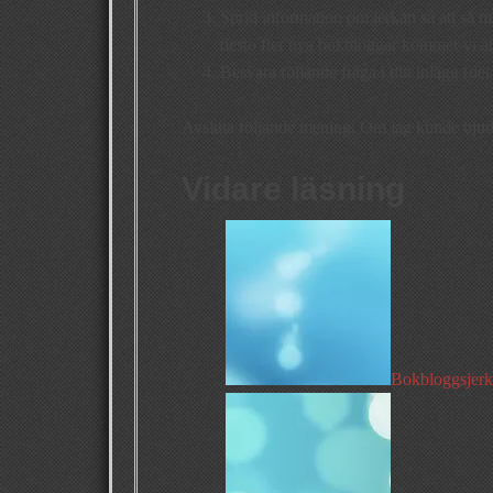
Sprid information om jerkan så att så må
desto fler nya bokbloggar kommer vi att
Besvara följande fråga i ditt inlägg (det
Avsluta följande mening: Om jag kunde bjud
Vidare läsning
Bokbloggsjerka