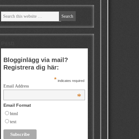
Psst!
Blogginlägg via mail?
Registrera dig här:
*
indicates required
Email Address
*
Email Format
html
text