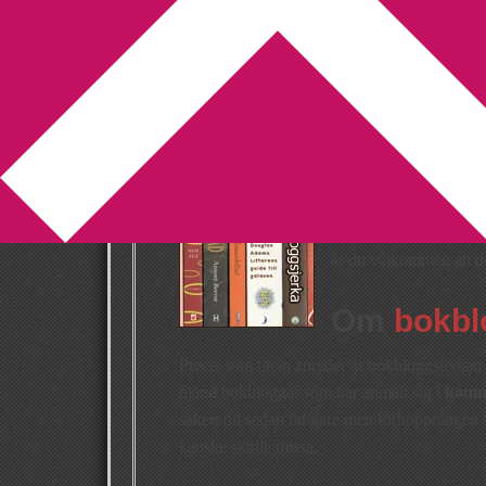
You are here:
Home
/
Bokbloggsjerka
/
Bokblog
Bokbloggsjerka 
2017-05-26
by
Annika
13 Comments
Har du ett genuint intr
Eller skriver du kansk
är du välkommen att del
Om
bokbl
Precis som titeln antyder är bokbloggsjerkan t
bland bokbloggar som har anmält sig i
komme
säkert till sedan tidigare men förhoppningen 
kanske skulle missa.