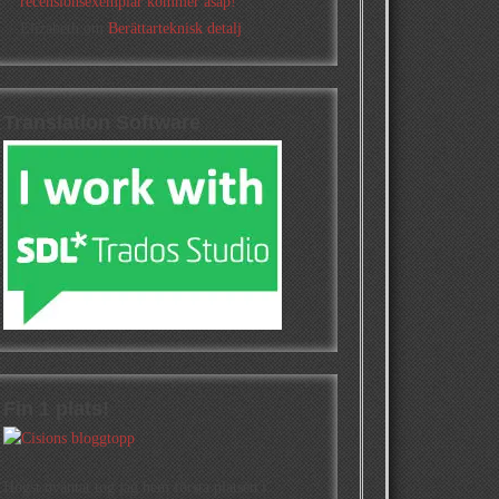
recensionsexemplar kommer asap!
Elizabeth
om
Berättarteknisk detalj
Translation Software
Fin 1 plats!
Högst oväntat tog jag hem första platsen i