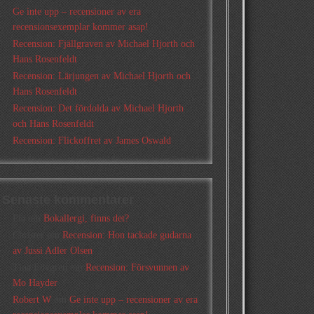
Ge inte upp – recensioner av era
recensionsexemplar kommer asap!
Recension: Fjällgraven av Michael Hjorth och
Hans Rosenfeldt
Recension: Lärjungen av Michael Hjorth och
Hans Rosenfeldt
Recension: Det fördolda av Michael Hjorth
och Hans Rosenfeldt
Recension: Flickoffret av James Oswald
Senaste kommentarer
Pia
om
Bokallergi, finns det?
Christer
om
Recension: Hon tackade gudarna
av Jussi Adler Olsen
Tina Lövgren
om
Recension: Försvunnen av
Mo Hayder
Robert W
om
Ge inte upp – recensioner av era