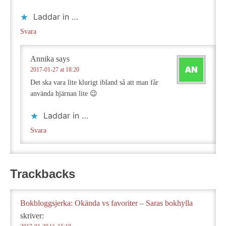
Laddar in …
Svara
Annika
says
2017-01-27 at 18:20
Det ska vara lite klurigt ibland så att man får
använda hjärnan lite 😉
Laddar in …
Svara
Trackbacks
Bokbloggsjerka: Okända vs favoriter – Saras bokhylla
skriver: