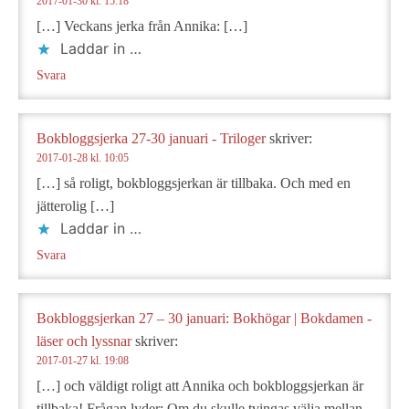
2017-01-30 kl. 15:18
[…] Veckans jerka från Annika: […]
Laddar in …
Svara
Bokbloggsjerka 27-30 januari - Triloger
skriver:
2017-01-28 kl. 10:05
[…] så roligt, bokbloggsjerkan är tillbaka. Och med en
jätterolig […]
Laddar in …
Svara
Bokbloggsjerkan 27 – 30 januari: Bokhögar | Bokdamen -
läser och lyssnar
skriver:
2017-01-27 kl. 19:08
[…] och väldigt roligt att Annika och bokbloggsjerkan är
tillbaka! Frågan lyder: Om du skulle tvingas välja mellan