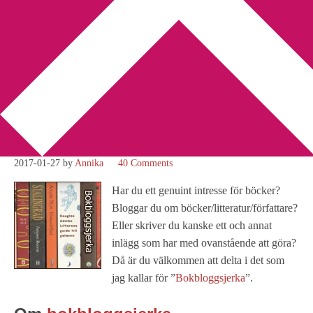
You are here:
Home
/
Bokbloggsjerka
/
Bokbloggsjerka 27 januari
– 30 januari
Bokbloggsjerka 27 januari –
30 januari
2017-01-27
by
Annika
40 Comments
Har du ett genuint intresse för böcker?
Bloggar du om böcker/litteratur/författare?
Eller skriver du kanske ett och annat
inlägg som har med ovanstående att göra?
Då är du välkommen att delta i det som
jag kallar för ”
Bokbloggsjerka
”.