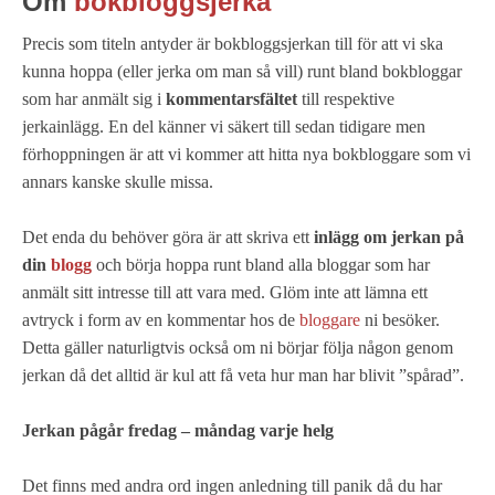
Om
bokbloggsjerka
Precis som titeln antyder är bokbloggsjerkan till för att vi ska
kunna hoppa (eller jerka om man så vill) runt bland bokbloggar
som har anmält sig i
kommentarsfältet
till respektive
jerkainlägg. En del känner vi säkert till sedan tidigare men
förhoppningen är att vi kommer att hitta nya bokbloggare som vi
annars kanske skulle missa.
Det enda du behöver göra är att skriva ett
inlägg om jerkan på
din
blogg
och börja hoppa runt bland alla bloggar som har
anmält sitt intresse till att vara med. Glöm inte att lämna ett
avtryck i form av en kommentar hos de
bloggare
ni besöker.
Detta gäller naturligtvis också om ni börjar följa någon genom
jerkan då det alltid är kul att få veta hur man har blivit ”spårad”.
Jerkan pågår fredag – måndag varje helg
Det finns med andra ord ingen anledning till panik då du har