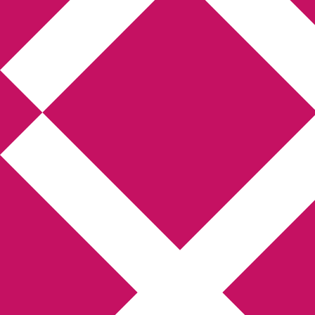
Annikas litteratur-
och kulturblogg
Deckare, kriminalromaner, thrillers
Hem
Boktolva
Författarfemman
Kontakt
Om
Webbshop Amazon
Gästinlägg
Bokbloggsjerka
Bloggmaraton
Deckare
Kriminalroman
Utskriftscentralen
Min tv-blogg