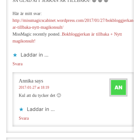
SÅ GLAD ATT JERKAN ÄR TILLBAKA! 😀 😀 😀
Här är mitt svar:
http://missmagicscabinet.wordpress.com/2017/01/27/bokbloggjerkan-
ar-tillbaka-nytt-magikonsult/
MissMagic recently posted..
Bokbloggjerkan är tillbaka + Nytt
magikonsult!
Laddar in …
Svara
Annika
says
2017-01-27 at 18:19
Kul att du tycker det 🙂
Laddar in …
Svara