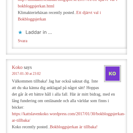
bokbloggsjerkan.html
Klimakteriehäxan recently posted..
Ett djärvt val i
Bokbloggsjerkan
Laddar in …
Svara
Koko
says
2017-01-30 at 23:02
Välkommen tillbaka! Jag har också saknat dig. Inte
att du ska känna dig anklagad på något sätt! Hoppas
det går åt ett bättre håll i alla fall. Här är mitt bidrag, med en
lång fundering om omläsande och alla världar som finns i
böcker:
https://kattslavenkoko.wordpress.com/2017/01/30/bokbloggsjerkan-
ar-tillbaka/
Koko recently posted..
Bokbloggsjerkan är tillbaka!