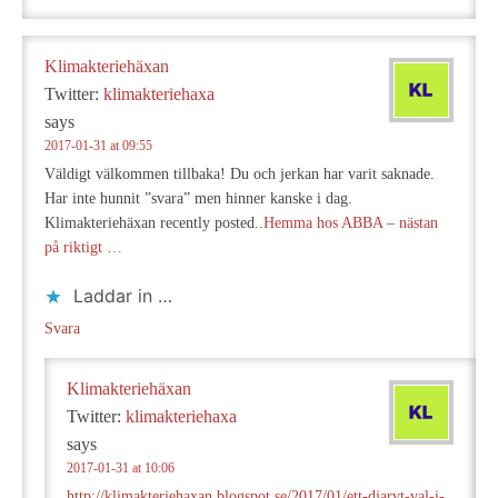
Klimakteriehäxan
Twitter:
klimakteriehaxa
says
2017-01-31 at 09:55
Väldigt välkommen tillbaka! Du och jerkan har varit saknade.
Har inte hunnit ”svara” men hinner kanske i dag.
Klimakteriehäxan recently posted..
Hemma hos ABBA – nästan
på riktigt …
Laddar in …
Svara
Klimakteriehäxan
Twitter:
klimakteriehaxa
says
2017-01-31 at 10:06
http://klimakteriehaxan.blogspot.se/2017/01/ett-djarvt-val-i-