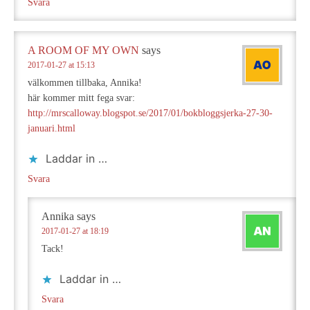
Svara
A ROOM OF MY OWN
says
2017-01-27 at 15:13
välkommen tillbaka, Annika!
här kommer mitt fega svar:
http://mrscalloway.blogspot.se/2017/01/bokbloggsjerka-27-30-
januari.html
Laddar in …
Svara
Annika
says
2017-01-27 at 18:19
Tack!
Laddar in …
Svara