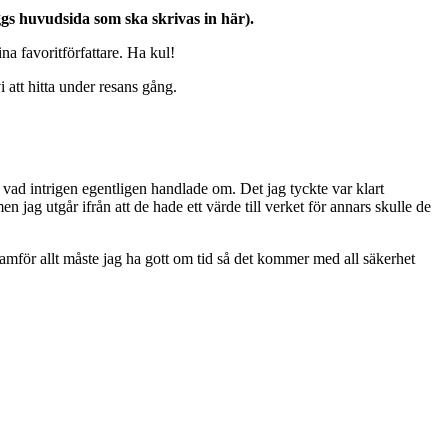
loggs huvudsida som ska skrivas in här).
ina favoritförfattare. Ha kul!
 att hitta under resans gång.
 vad intrigen egentligen handlade om. Det jag tyckte var klart
en jag utgår ifrån att de hade ett värde till verket för annars skulle de
ramför allt måste jag ha gott om tid så det kommer med all säkerhet