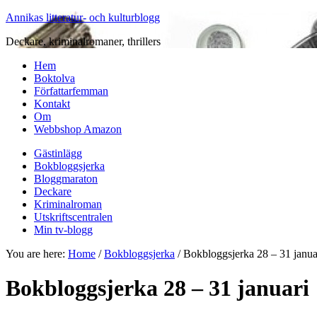
Annikas litteratur- och kulturblogg
Deckare, kriminalromaner, thrillers
Hem
Boktolva
Författarfemman
Kontakt
Om
Webbshop Amazon
Gästinlägg
Bokbloggsjerka
Bloggmaraton
Deckare
Kriminalroman
Utskriftscentralen
Min tv-blogg
You are here:
Home
/
Bokbloggsjerka
/
Bokbloggsjerka 28 – 31 janua
Bokbloggsjerka 28 – 31 januari