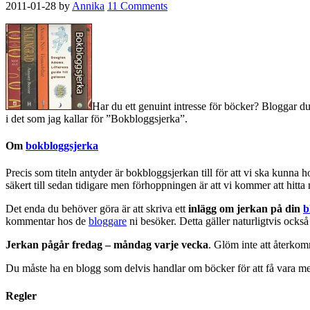
2011-01-28
by
Annika
11 Comments
Har du ett genuint intresse för böcker? Bloggar du
i det som jag kallar för ”Bokbloggsjerka”.
Om
bokbloggsjerka
Precis som titeln antyder är bokbloggsjerkan till för att vi ska kunna 
säkert till sedan tidigare men förhoppningen är att vi kommer att hitt
Det enda du behöver göra är att skriva ett
inlägg om jerkan på din
b
kommentar hos de
bloggare
ni besöker. Detta gäller naturligtvis också
Jerkan pågår fredag – måndag varje vecka
. Glöm inte att återkomma
Du måste ha en blogg som delvis handlar om böcker för att få vara m
Regler