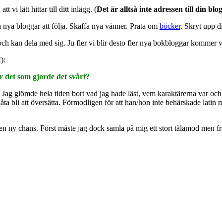
att vi lätt hittar till ditt inlägg. (
Det är alltså inte adressen till din b
 nya bloggar att följa. Skaffa nya vänner. Prata om
böcker
. Skryt upp d
ch kan dela med sig. Ju fler vi blir desto fler nya bokbloggar kommer vi
):
ar det som gjorde det svårt?
. Jag glömde hela tiden bort vad jag hade läst, vem karaktärerna var och
låta bli att översätta. Förmodligen för att han/hon inte behärskade latin m
 en ny chans. Först måste jag dock samla på mig ett stort tålamod men f