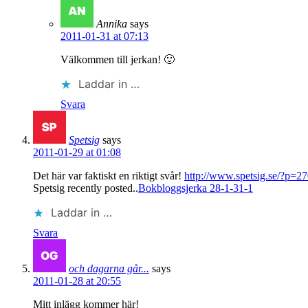
Annika
says
2011-01-31 at 07:13
Välkommen till jerkan! 🙂
Laddar in …
Svara
Spetsig
says
2011-01-29 at 01:08
Det här var faktiskt en riktigt svår!
http://www.spetsig.se/?p=2
Spetsig recently posted..
Bokbloggsjerka 28-1-31-1
Laddar in …
Svara
och dagarna går...
says
2011-01-28 at 20:55
Mitt inlägg kommer här!