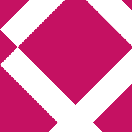
Annikas litteratur-
och kulturblogg
Deckare, kriminalromaner, thrillers
Hem
Boktolva
Författarfemman
Kontakt
Om
Webbshop Amazon
Gästinlägg
Bokbloggsjerka
Bloggmaraton
Deckare
Kriminalroman
Utskriftscentralen
Min tv-blogg