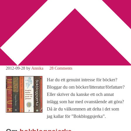
You are here:
Home
/
Bokbloggsjerka
/
Bokbloggsjerka 28
september – 1 oktober
Bokbloggsjerka 28
september – 1 oktober
2012-09-28
by
Annika
28 Comments
Har du ett genuint intresse för böcker?
Bloggar du om böcker/litteratur/författare?
Eller skriver du kanske ett och annat
inlägg som har med ovanstående att göra?
Då är du välkommen att delta i det som
jag kallar för ”Bokbloggsjerka”.