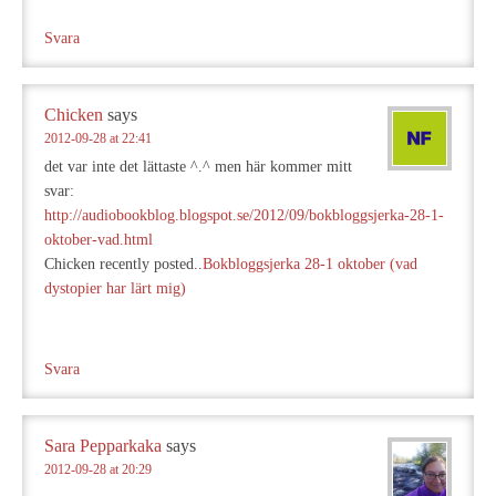
Svara
Chicken
says
2012-09-28 at 22:41
det var inte det lättaste ^.^ men här kommer mitt
svar:
http://audiobookblog.blogspot.se/2012/09/bokbloggsjerka-28-1-
oktober-vad.html
Chicken recently posted..
Bokbloggsjerka 28-1 oktober (vad
dystopier har lärt mig)
Svara
Sara Pepparkaka
says
2012-09-28 at 20:29