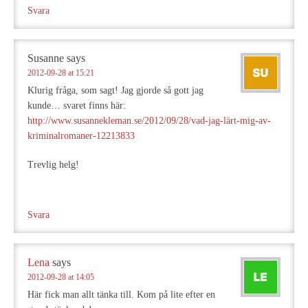
Svara
Susanne
says
2012-09-28 at 15:21
Klurig fråga, som sagt! Jag gjorde så gott jag
kunde… svaret finns här:
http://www.susannekleman.se/2012/09/28/vad-jag-lärt-mig-av-
kriminalromaner-12213833
Trevlig helg!
Svara
Lena
says
2012-09-28 at 14:05
Här fick man allt tänka till. Kom på lite efter en