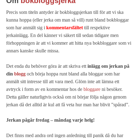
Om
bokbloggsjerka
Precis som titeln antyder är bokbloggsjerkan till för att vi ska
kunna hoppa (eller jerka om man så vill) runt bland bokbloggar
som har anmält sig i
kommentarsfältet
till respektive
jerkainlägg. En del känner vi säkert till sedan tidigare men
förhoppningen är att vi kommer att hitta nya bokbloggare som vi
annars kanske skulle missa.
Det enda du behöver göra är att skriva ett
inlägg om jerkan på
din
blogg
och börja hoppa runt bland alla bloggar som har
anmält sitt intresse till att vara med. Glöm inte att lämna ett
avtryck i form av en kommentar hos de
bloggare
ni besöker.
Detta gäller naturligtvis också om ni börjar följa någon genom
jerkan då det alltid är kul att få veta hur man har blivit ”spårad”.
Jerkan pågår fredag – måndag varje helg!
Det finns med andra ord ingen anledning till panik då du har