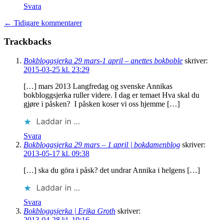
Svara
← Tidigare kommentarer
Trackbacks
Bokbloggsjerka 29 mars-1 april – anettes bokboble
skriver:
2015-03-25 kl. 23:29
[…] mars 2013 Langfredag og svenske Annikas
bokbloggsjerka ruller videre. I dag er temaet Hva skal du
gjøre i påsken? I påsken koser vi oss hjemme […]
Laddar in …
Svara
Bokbloggsjerka 29 mars – 1 april | bokdamenblog
skriver:
2013-05-17 kl. 09:38
[…] ska du göra i påsk? det undrar Annika i helgens […]
Laddar in …
Svara
Bokbloggsjerka | Erika Groth
skriver:
2013-04-28 kl. 19:16