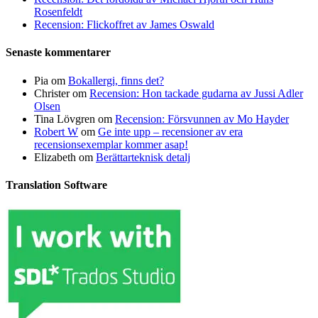
Rosenfeldt
Recension: Flickoffret av James Oswald
Senaste kommentarer
Pia
om
Bokallergi, finns det?
Christer
om
Recension: Hon tackade gudarna av Jussi Adler
Olsen
Tina Lövgren
om
Recension: Försvunnen av Mo Hayder
Robert W
om
Ge inte upp – recensioner av era
recensionsexemplar kommer asap!
Elizabeth
om
Berättarteknisk detalj
Translation Software