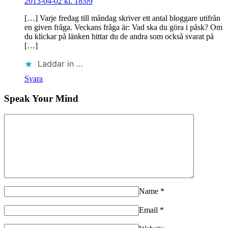
2013-04-02 kl. 18:09
[…] Varje fredag till måndag skriver ett antal bloggare utifrån
en given fråga. Veckans fråga är: Vad ska du göra i påsk? Om
du klickar på länken hittar du de andra som också svarat på
[…]
Laddar in …
Svara
Speak Your Mind
Name
*
Email
*