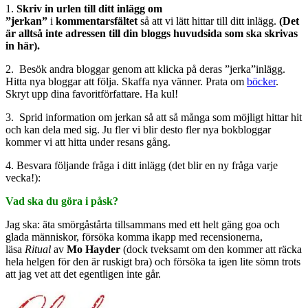
1.
Skriv in
urlen till ditt inlägg
om
”jerkan”
i
kommentarsfältet
så att vi lätt hittar till ditt inlägg.
(Det
är alltså inte adressen till din bloggs huvudsida som ska skrivas
in här).
2. Besök andra bloggar genom att klicka på deras ”jerka”inlägg.
Hitta nya bloggar att följa. Skaffa nya vänner. Prata om
böcker
.
Skryt upp dina favoritförfattare. Ha kul!
3. Sprid information om jerkan så att så många som möjligt hittar hit
och kan dela med sig. Ju fler vi blir desto fler nya bokbloggar
kommer vi att hitta under resans gång.
4. Besvara följande fråga i ditt inlägg (det blir en ny fråga varje
vecka!):
Vad ska du göra i påsk?
Jag ska: äta smörgåstårta tillsammans med ett helt gäng goa och
glada människor, försöka komma ikapp med recensionerna,
läsa
Ritual
av
Mo Hayder
(dock tveksamt om den kommer att räcka
hela helgen för den är ruskigt bra) och försöka ta igen lite sömn trots
att jag vet att det egentligen inte går.