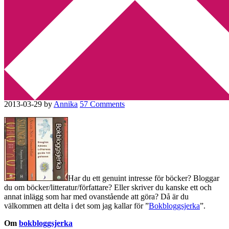
Min tv-blogg
You are here:
Home
/
Bokbloggsjerka
/
Bokbloggsjerka 29 mars – 1
april
Bokbloggsjerka 29 mars – 1
april
2013-03-29
by
Annika
57 Comments
Har du ett genuint intresse för böcker? Bloggar
du om böcker/litteratur/författare? Eller skriver du kanske ett och
annat inlägg som har med ovanstående att göra? Då är du
välkommen att delta i det som jag kallar för ”
Bokbloggsjerka
”.
Om
bokbloggsjerka