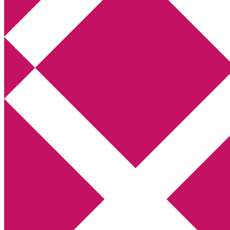
Annikas litteratur- och kulturblogg
Deckare, kriminalromaner, thrillers
Hem
Boktolva
Författarfemman
Kontakt
Om
Webbshop Amazon
Gästinlägg
Bokbloggsjerka
Bloggmaraton
Deckare
Kriminalroman
Utskriftscentralen