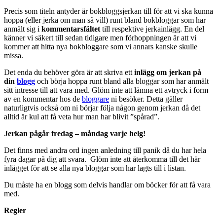
Precis som titeln antyder är bokbloggsjerkan till för att vi ska kunna
hoppa (eller jerka om man så vill) runt bland bokbloggar som har
anmält sig i
kommentarsfältet
till respektive jerkainlägg. En del
känner vi säkert till sedan tidigare men förhoppningen är att vi
kommer att hitta nya bokbloggare som vi annars kanske skulle
missa.
Det enda du behöver göra är att skriva ett
inlägg om jerkan på
din
blogg
och börja hoppa runt bland alla bloggar som har anmält
sitt intresse till att vara med. Glöm inte att lämna ett avtryck i form
av en kommentar hos de
bloggare
ni besöker. Detta gäller
naturligtvis också om ni börjar följa någon genom jerkan då det
alltid är kul att få veta hur man har blivit ”spårad”.
Jerkan pågår fredag – måndag varje helg!
Det finns med andra ord ingen anledning till panik då du har hela
fyra dagar på dig att svara. Glöm inte att återkomma till det här
inlägget för att se alla nya bloggar som har lagts till i listan.
Du måste ha en blogg som delvis handlar om böcker för att få vara
med.
Regler