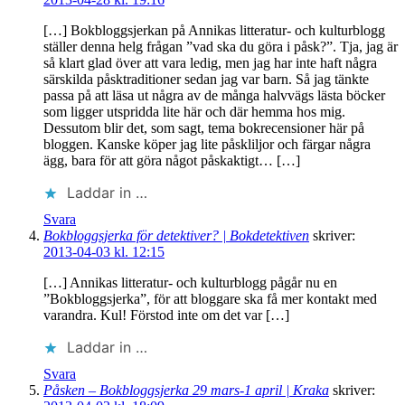
[…] Bokbloggsjerkan på Annikas litteratur- och kulturblogg
ställer denna helg frågan ”vad ska du göra i påsk?”. Tja, jag är
så klart glad över att vara ledig, men jag har inte haft några
särskilda påsktraditioner sedan jag var barn. Så jag tänkte
passa på att läsa ut några av de många halvvägs lästa böcker
som ligger utspridda lite här och där hemma hos mig.
Dessutom blir det, som sagt, tema bokrecensioner här på
bloggen. Kanske köper jag lite påskliljor och färgar några
ägg, bara för att göra något påskaktigt… […]
Laddar in …
Svara
Bokbloggsjerka för detektiver? | Bokdetektiven
skriver:
2013-04-03 kl. 12:15
[…] Annikas litteratur- och kulturblogg pågår nu en
”Bokbloggsjerka”, för att bloggare ska få mer kontakt med
varandra. Kul! Förstod inte om det var […]
Laddar in …
Svara
Påsken – Bokbloggsjerka 29 mars-1 april | Kraka
skriver: