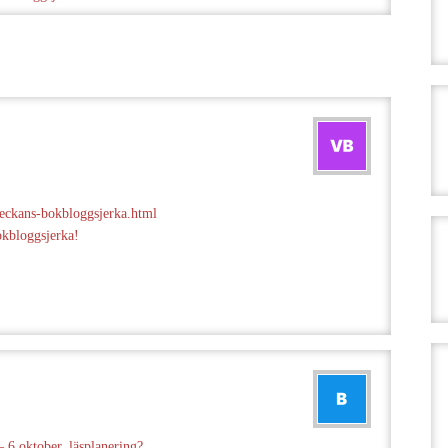
veckans-bokbloggsjerka.html
kbloggsjerka!
 6 oktober, läsplanering?