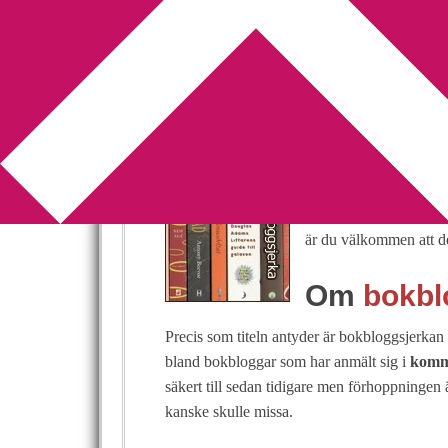
You are here:
Home
/
Bokbloggsjerka
/
Bokblog
Bokbloggsjerka 
2014-10-03
by
Annika
81 Comments
Har du ett genuint intr
Eller skriver du kansk
är du välkommen att del
Om
bokbl
Precis som titeln antyder är bokbloggsjerkan t
bland bokbloggar som har anmält sig i
komme
säkert till sedan tidigare men förhoppningen 
kanske skulle missa.