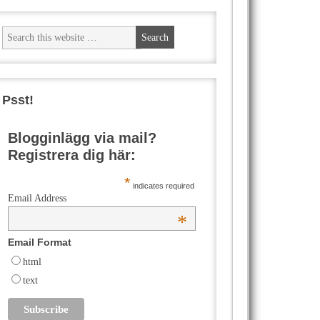
Psst!
Blogginlägg via mail?
Registrera dig här:
*
indicates required
Email Address
*
Email Format
html
text