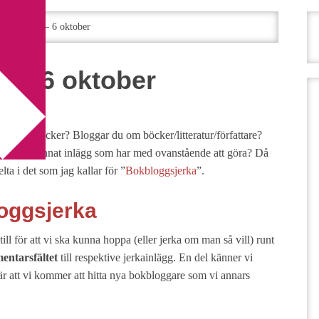
gsjerka 3 – 6 oktober
3 – 6 oktober
esse för böcker? Bloggar du om böcker/litteratur/författare?
e ett och annat inlägg som har med ovanstående att göra? Då
ta i det som jag kallar för ”
Bokbloggsjerka
”.
oggsjerka
ill för att vi ska kunna hoppa (eller jerka om man så vill) runt
ntarsfältet
till respektive jerkainlägg. En del känner vi
är att vi kommer att hitta nya bokbloggare som vi annars