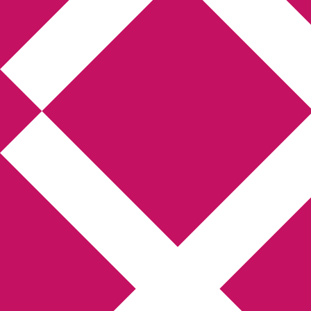
Annikas l
Hem
Boktolva
Författarfemman
Kon
Gästinlägg
Bokbloggsjerka
Bloggmarato