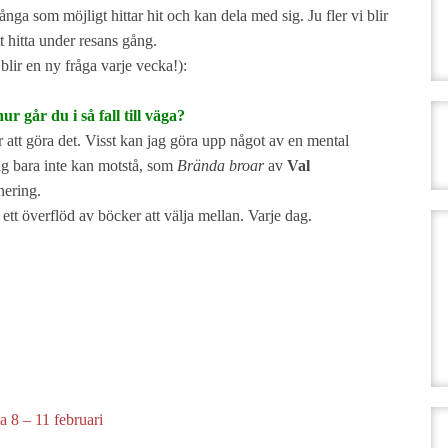
nga som möjligt hittar hit och kan dela med sig. Ju fler vi blir
 hitta under resans gång.
 blir en ny fråga varje vecka!):
r går du i så fall till väga?
ör att göra det. Visst kan jag göra upp något av en mental
ag bara inte kan motstå, som
Brända broar
av
Val
anering.
ett överflöd av böcker att välja mellan. Varje dag.
 8 – 11 februari