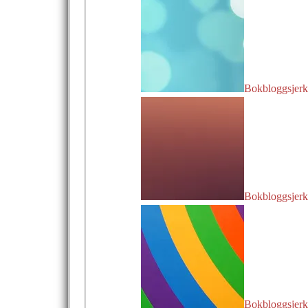
Bokbloggsjerka
Bokbloggsjerka
Bokbloggsjerk