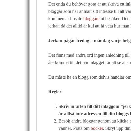
Det enda du behöver göra är att skriva ett
in
bloggar som har anmält sitt intresse till att 
kommentar hos de
bloggare
ni besöker. Detta
jerkan då det alltid är kul att få veta hur man 
Jerkan pågår fredag – måndag varje helg
Det finns med andra ord ingen anledning till 
återkomma till det här inlägget för att se alla 
Du måste ha en blogg som delvis handlar om 
Regler
Skriv in
urlen till ditt inlägg
om ”jer
är alltså inte adressen till din blogg
Besök andra bloggar genom att klicka på
vänner. Prata om
böcker
. Skryt upp din