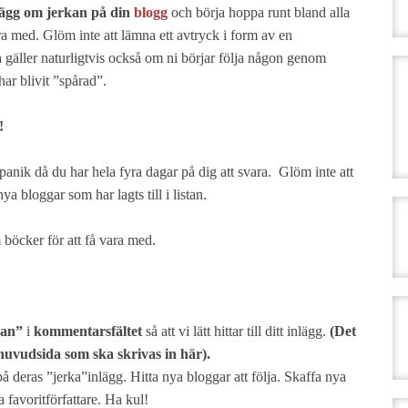
lägg om jerkan på din
blogg
och börja hoppa runt bland alla
vara med. Glöm inte att lämna ett avtryck i form av en
 gäller naturligtvis också om ni börjar följa någon genom
har blivit ”spårad”.
!
panik då du har hela fyra dagar på dig att svara. Glöm inte att
nya bloggar som har lagts till i listan.
böcker för att få vara med.
kan”
i
kommentarsfältet
så att vi lätt hittar till ditt inlägg.
(Det
s huvudsida som ska skrivas in här).
 deras ”jerka”inlägg. Hitta nya bloggar att följa. Skaffa nya
a favoritförfattare. Ha kul!