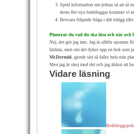
Sprid information om jerkan så att så må
desto fler nya bokbloggar kommer vi att
Besvara följande fråga i ditt inlägg (det
Planerar du vad du ska läsa och när och hu
Nej, det gör jag inte. Jag är alltför spontan f
läslista, men om det dyker upp en bok som j
McDermid
, gjorde sist så faller hela min pl
Men jag är okej med det och jag älskar att ha 
Vidare läsning
Bokbloggsjerka