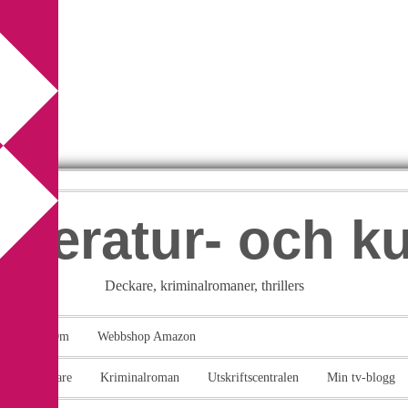
itteratur- och k
Deckare, kriminalromaner, thrillers
takt
Om
Webbshop Amazon
n
Deckare
Kriminalroman
Utskriftscentralen
Min tv-blogg