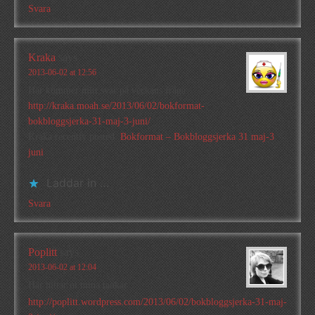
Svara
Kraka
says
2013-06-02 at 12:56
Här kommer mitt svar på veckans fråga:
http://kraka.moah.se/2013/06/02/bokformat-
bokbloggsjerka-31-maj-3-juni/
Kraka recently posted..
Bokformat – Bokbloggsjerka 31 maj-3
juni
Laddar in …
Svara
Poplitt
says
2013-06-02 at 12:04
Här hittar ni mina tankar
http://poplitt.wordpress.com/2013/06/02/bokbloggsjerka-31-maj-