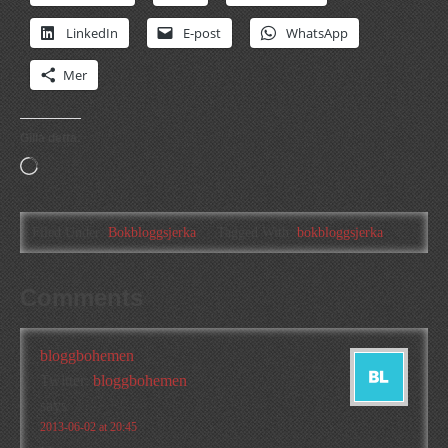
LinkedIn
E-post
WhatsApp
Mer
Gilla detta:
Laddar
in
…
Filed Under:
Bokbloggsjerka
Tagged With:
bokbloggsjerka
Comments
bloggbohemen
Twitter:
bloggbohemen
says
2013-06-02 at 20:45