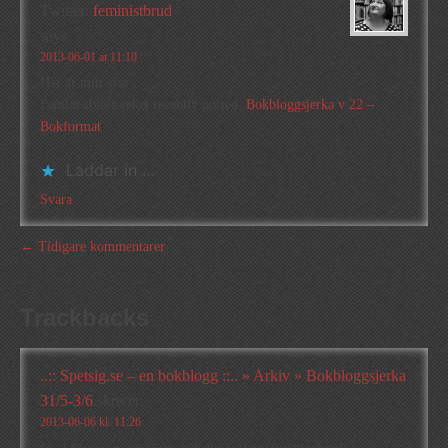
Twitter:
feministbrud
says
2013-06-01 at 11:10
Här är mitt svar:
Feministbiblioteket recently posted..
Bokbloggsjerka v 22 –
Bokformat
Laddar in …
Svara
← Tidigare kommentarer
Trackbacks
..:: Spetsig.se – en bokblogg ::.. » Arkiv » Bokbloggsjerka
31/5-3/6
skriver:
2013-06-06 kl. 11:26