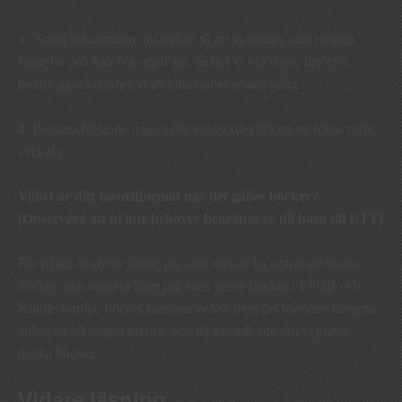
3. Sprid information om jerkan så att så många som möjligt
hittar hit och kan dela med sig. Ju fler vi blir desto fler nya
bokbloggar kommer vi att hitta under resans gång.
4. Besvara följande fråga i ditt inlägg (det blir en ny fråga varje
vecka!):
Vilket är ditt favoritformat när det gäller böcker?
(Observera att ni inte behöver begränsa er till bara till ETT)
För några år sedan skulle jag utan tvekan ha svarat inbundna
böcker men numera läser jag även gärna böcker i EPUB och
Kindle format. Pocket fungerar också men det formatet kommer
aldrig att bli någon favorit, och då särskilt inte om vi pratar
tjocka böcker.
Vidare läsning