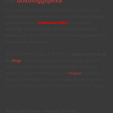
Om
bokbloggsjerka
Precis som titeln antyder är bokbloggsjerkan till för att vi ska
kunna hoppa (eller jerka om man så vill) runt bland bokbloggar
som har anmält sig i
kommentarsfältet
till respektive
jerkainlägg. En del känner vi säkert till sedan tidigare men
förhoppningen är att vi kommer att hitta nya bokbloggare som vi
annars kanske skulle missa.
Det enda du behöver göra är att skriva ett
inlägg om jerkan på
din
blogg
och börja hoppa runt bland alla bloggar som har
anmält sitt intresse till att vara med. Glöm inte att lämna ett
avtryck i form av en kommentar hos de
bloggare
ni besöker.
Detta gäller naturligtvis också om ni börjar följa någon genom
jerkan då det alltid är kul att få veta hur man har blivit ”spårad”.
Jerkan pågår fredag – måndag varje helg!