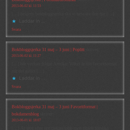
2013-06-02 kl. 11:53
[…] helgens bokbloggsjerka ska vi besvara den här […]
Laddar in …
Svara
Bokbloggsjerka 31 maj – 3 juni | Poplitt
skriver:
2013-06-02 kl. 11:27
[…] här veckan frågar Annika: Vilket är ditt favoritformat
när det gäller […]
Laddar in …
Svara
Bokbloggsjerka 31 maj – 3 juni Favoritformat |
bokdamenblog
skriver:
2013-06-01 kl. 18:07
[…] Är trött efter sex dagars jobb men tänkte försöka