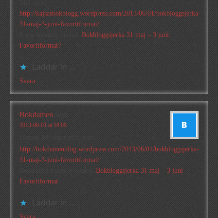
Mitt svar:
http://kajsasbokblogg.wordpress.com/2013/06/01/bokbloggsjerka-
31-maj-3-juni-favoritformat/
Kajsa recently posted..
Bokbloggsjerka 31 maj – 3 juni:
Favoritformat?
Laddar in …
Svara
Bokdamen
says
2013-06-01 at 18:09
Hejsan, här finns mitt svar:
http://bokdamenblog.wordpress.com/2013/06/01/bokbloggsjerka-
31-maj-3-juni-favoritformat/
Bokdamen recently posted..
Bokbloggsjerka 31 maj – 3 juni
Favoritformat
Laddar in …
Svara