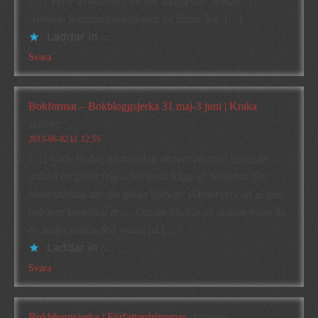
[…] Skriv in adressen till ditt inlägg om ”jerkan” i
Annikas kommentarsfält som du finner här. […]
Laddar in …
Svara
Bokformat – Bokbloggsjerka 31 maj-3 juni | Kraka
skriver:
2013-06-02 kl. 12:55
[…] Varje fredag till måndag skriver ett antal bloggare
utifrån en given fråga. Veckans fråga är: Vilket är ditt
favoritformat när det gäller böcker? (Observera att ni inte
behöver begränsa er…. Om du klickar på länken hittar du
de andra som också svarat på […]
Laddar in …
Svara
Bokbloggsjerka | Författardrömmar
skriver: