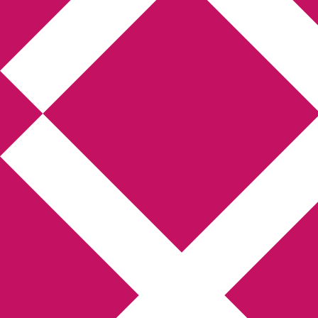
Annikas litteratur-
och kulturblogg
Deckare, kriminalromaner, thrillers
Hem
Boktolva
Författarfemman
Kontakt
Om
Webbshop Amazon
Gästinlägg
Bokbloggsjerka
Bloggmaraton
Deckare
Kriminalroman
Utskriftscentralen
Min tv-blogg