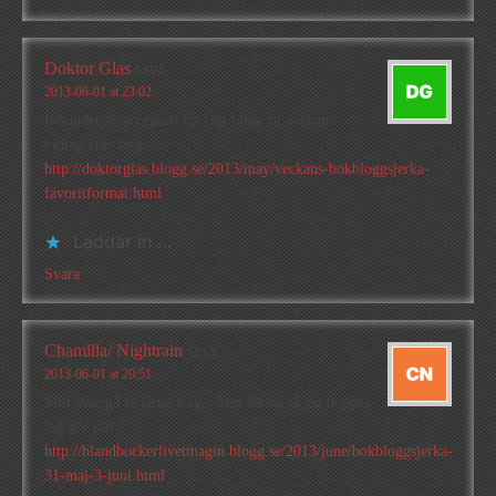
Doktor Glas
says
2013-06-01 at 23:02
Inbundet är snyggast! 🙂 Här hittar ni veckans
bidrag från mig:
http://doktorglas.blogg.se/2013/may/veckans-bokbloggsjerka-
favoritformat.html
Laddar in …
Svara
Chamilla/ Nightrain
says
2013-06-01 at 20:51
Mitt svar på er jerka fråga. Min första så jag hoppas
jag gör rätt :/
http://blandbockerlivetmagin.blogg.se/2013/june/bokbloggsjerka-
31-maj-3-juni.html