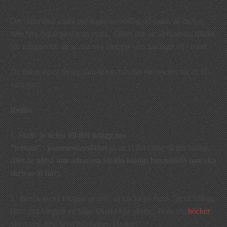
Det finns med andra ord ingen anledning till panik då du har
hela fyra dagar på dig att svara. Glöm inte att återkomma till det
här inlägget för att se alla nya bloggar som har lagts till i listan.
Du måste ha en blogg som delvis handlar om böcker för att få
vara med.
Regler
1.
Skriv in
urlen till ditt inlägg
om
”jerkan”
i
kommentarsfältet
så att vi lätt hittar till ditt inlägg.
(Det är alltså inte adressen till din bloggs huvudsida som ska
skrivas in här).
2. Besök andra bloggar genom att klicka på deras ”jerka”inlägg.
Hitta nya bloggar att följa. Skaffa nya vänner. Prata om
böcker
.
Skryt upp dina favoritförfattare. Ha kul!