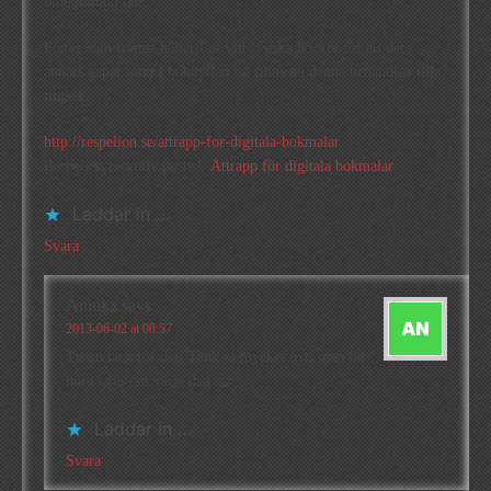
blogginlägg här.
För er som främst håller fast vid fysiska böcker för att det
annars gapar tomt i bokhyllan, så finns nu denna behändiga lilla
tingest:
http://respelion.se/attrapp-for-digitala-bokmalar
Respelion recently posted..
Attrapp för digitala bokmalar
Laddar in …
Svara
Annika
says
2013-06-02 at 08:57
Tusen tack för det. Tänk så mycket nytt man får
höra talas om varje dag 🙂
Laddar in …
Svara