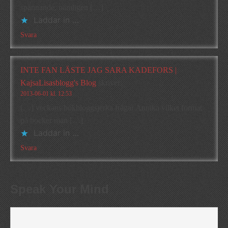
spännande, nämligen […]
Laddar in …
Svara
INTE FAN LÄSTE JAG SARA KADEFORS |
KajsaLisasblogg's Blog
skriver:
2013-06-01 kl. 12:53
[…] veckans bokbloggsjerka frågar Annika vilket format
på böcker man […]
Laddar in …
Svara
Speak Your Mind