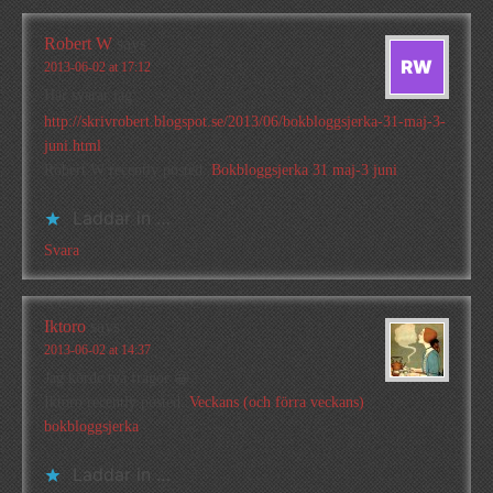
Robert W
says
2013-06-02 at 17:12
Här svarar jag:
http://skrivrobert.blogspot.se/2013/06/bokbloggsjerka-31-maj-3-
juni.html
Robert W recently posted..
Bokbloggsjerka 31 maj-3 juni
Laddar in …
Svara
Iktoro
says
2013-06-02 at 14:37
Jag körde två frågor 😀
Iktoro recently posted..
Veckans (och förra veckans)
bokbloggsjerka
Laddar in …