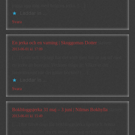
pigga upp mig med helgens jerka. […]
Laddar in …
Svara
En jerka och en varning | Skuggornas Dotter
skriver:
2013-06-01 kl. 17:09
[…] Grått och ödelagt har det varit men här är jag iaf med
en jerka att besvara. Veckans fråga är; Vilket är ditt
favoritformat när det gäller böcker? […]
Laddar in …
Svara
Bokbloggsjerka 31 maj – 3 juni | Nilmas Bokhylla
skriver:
2013-06-01 kl. 15:49
[…] har blivit dags för bokbloggsjerka igen och denna
gång handlar det om ett ämne som jag tycker är väldigt