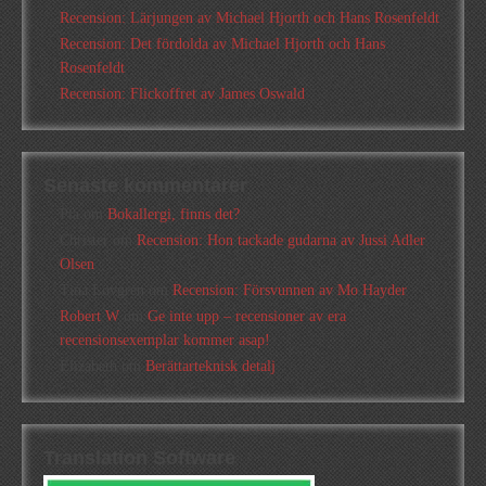
Recension: Lärjungen av Michael Hjorth och Hans Rosenfeldt
Recension: Det fördolda av Michael Hjorth och Hans
Rosenfeldt
Recension: Flickoffret av James Oswald
Senaste kommentarer
Pia
om
Bokallergi, finns det?
Christer
om
Recension: Hon tackade gudarna av Jussi Adler
Olsen
Tina Lövgren
om
Recension: Försvunnen av Mo Hayder
Robert W
om
Ge inte upp – recensioner av era
recensionsexemplar kommer asap!
Elizabeth
om
Berättarteknisk detalj
Translation Software