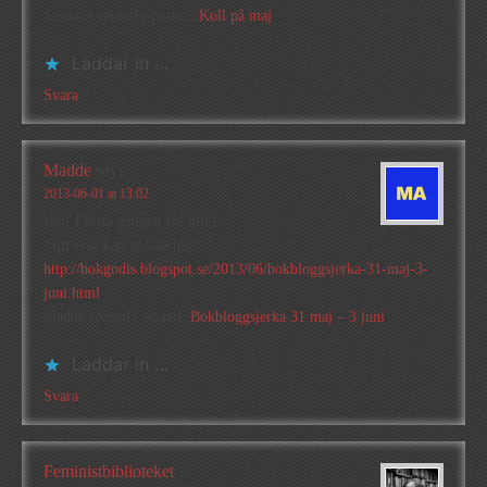
Susanne recently posted..
Koll på maj
Laddar in …
Svara
Madde
says
2013-06-01 at 13:02
Hej! Första gången för mig!
Mitt svar kan ni läsa här
http://bokgodis.blogspot.se/2013/06/bokbloggsjerka-31-maj-3-
juni.html
Madde recently posted..
Bokbloggsjerka 31 maj – 3 juni
Laddar in …
Svara
Feministbiblioteket