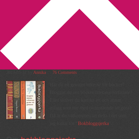
You are here:
Home
/
Bokbloggsjerka
/
Bokbloggsjerka 31 maj –
3 juni
Bokbloggsjerka 31 maj – 3
juni
2013-05-31
by
Annika
76 Comments
Har du ett genuint intresse för böcker?
Bloggar du om böcker/litteratur/författare?
Eller skriver du kanske ett och annat
inlägg som har med ovanstående att göra?
Då är du välkommen att delta i det som
jag kallar för ”
Bokbloggsjerka
”.