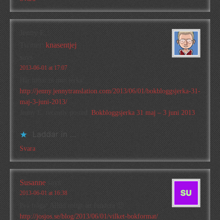
Jenny E.
Twitter:
knasentjej
says
2013-06-01 at 17:07
Här hittar ni min jerka:
http://jenny.jennytranslation.com/2013/06/01/bokbloggsjerka-31-
maj-3-juni-2013/
Jenny E. recently posted..
Bokbloggsjerka 31 maj – 3 juni 2013
Laddar in …
Svara
Susanne
says
2013-06-01 at 16:38
Bra fråga! Alltid roligt att fundera 🙂
http://josjos.se/blog/2013/06/01/vilket-bokformat/