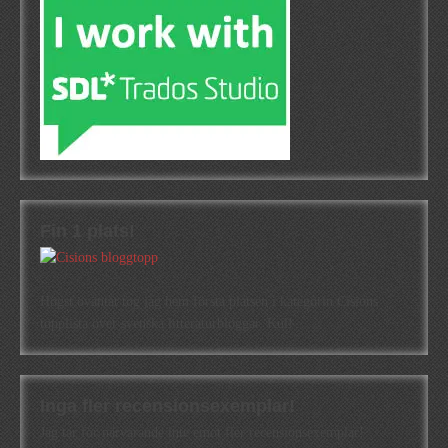
Fin 1 plats!
Högst oväntat tog jag hem första platsen i kategorin Cisions
topplista över svenska litteraturbloggar. Kul!
Inga fler recensionsexemplar!
Jag tar för närvarande inte emot fler recensionsexemplar!