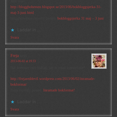
Mitt svar:
http://bloggbohemen.blogspot.se/2013/06/bokbloggsjerka-31-
maj-3-juni.html
bloggbohemen recently posted..
bokbloggsjerka 31 maj – 3 juni
Laddar in …
Svara
Freja
says
2013-06-02 at 19:33
Här kommer mitt bidrag, jag är totalt konservativ!
http://frejareddevil.wordpress.com/2013/06/02/inramade-
bokformat/
Freja recently posted..
Inramade bokformat!
Laddar in …
Svara