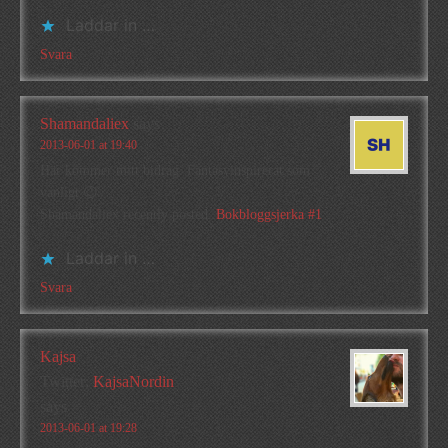
Laddar in …
Svara
Shamandaliex
says
2013-06-01 at 19:40
Här kommer mitt bidrag. Fantasyinspirerat som
vanligt 😉
Shamandaliex recently posted..
Bokbloggsjerka #1
Laddar in …
Svara
Kajsa
Twitter:
KajsaNordin
says
2013-06-01 at 19:28