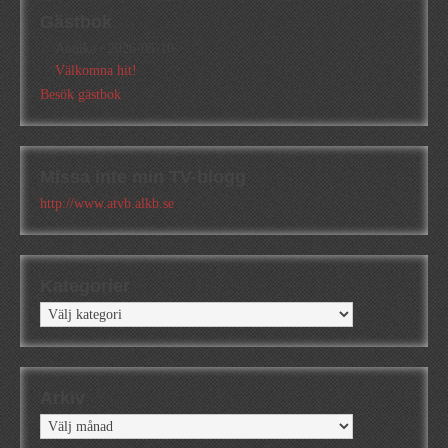
Gästbok
Annika
/
2026-05-10
Välkomna hit!
Besök gästbok
Missa inte min TV-blogg
http://www.atvb.alkb.se
Kategorier
Kategorier
Arkiv
Arkiv