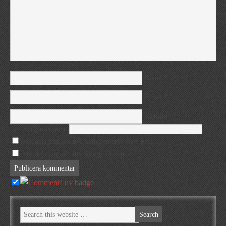
*
Name
*
Email
Website
twitter (@username)
Meddela mig om nya kommentarer via e-post.
Meddela mig om nya inlägg via e-post.