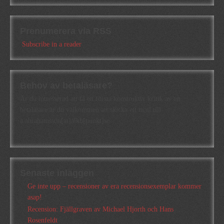
Prenumerera via RSS
Subscribe in a reader
Behov av betaläsare?
Är du intresserad att få en första konstruktiv kritik av en
betaläsare är du välkommen att skicka ett mail till
a.abrahamsson[at]alkb[punkt]se
Senaste inläggen
Ge inte upp – recensioner av era recensionsexemplar kommer
asap!
Recension: Fjällgraven av Michael Hjorth och Hans
Rosenfeldt