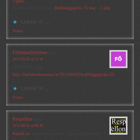
3-juni/
Poplitt recently posted..
Bokbloggsjerka 31 maj – 3 juni
Laddar in …
Svara
Författardrömmar
says
2013-06-02 at 11:54
Så här tycker jag :
http://forfattardrommar.se/2013/06/02/bokbloggsjerka-25/
Laddar in …
Svara
Respelion
says
2013-06-02 at 06:38
KajsaLisa
tyckte att jag skulle lägga upp följande