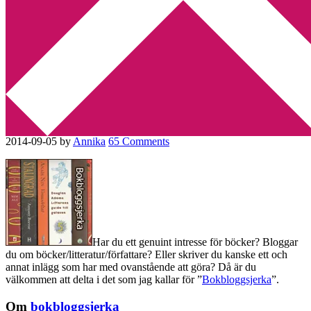
Min tv-blogg
You are here:
Home
/
Bokbloggsjerka
/
Bokbloggsjerka 5 – 8
september
Bokbloggsjerka 5 – 8
september
2014-09-05
by
Annika
65 Comments
Har du ett genuint intresse för böcker? Bloggar
du om böcker/litteratur/författare? Eller skriver du kanske ett och
annat inlägg som har med ovanstående att göra? Då är du
välkommen att delta i det som jag kallar för ”
Bokbloggsjerka
”.
Om
bokbloggsjerka