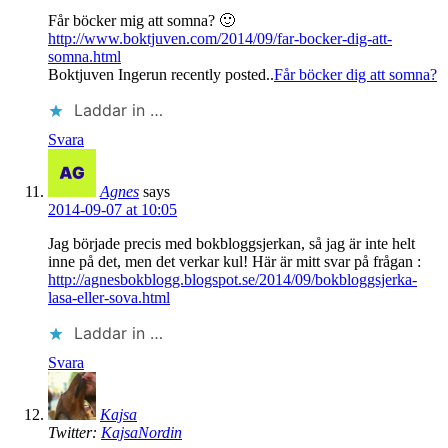
Får böcker mig att somna? 🙂
http://www.boktjuven.com/2014/09/far-bocker-dig-att-
somna.html
Boktjuven Ingerun recently posted..
Får böcker dig att somna?
Laddar in …
Svara
Agnes
says
2014-09-07 at 10:05
Jag började precis med bokbloggsjerkan, så jag är inte helt
inne på det, men det verkar kul! Här är mitt svar på frågan :
http://agnesbokblogg.blogspot.se/2014/09/bokbloggsjerka-
lasa-eller-sova.html
Laddar in …
Svara
Kajsa
Twitter:
KajsaNordin