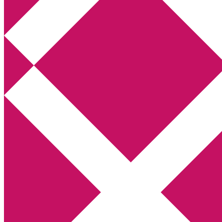
Annikas litteratur- och kulturblogg
Deckare, kriminalromaner, thrillers
Hem
Boktolva
Författarfemman
Kontakt
Om
Webbshop Amazon
Gästinlägg
Bokbloggsjerka
Bloggmaraton
Deckare
Kriminalroman
Utskriftscentralen