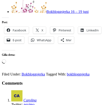
Bokbloggsjerka 16 – 19 juni
Psst:
Facebook
X
Pinterest
LinkedIn
E-post
WhatsApp
Mer
Gilla detta:
Laddar
in
…
Filed Under:
Bokbloggsjerka
Tagged With:
bokbloggsjerka
Comments
Carolina
Twitter:
nevimo