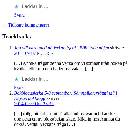
Laddar in …
Svara
← Tidigare kommentarer
Trackbacks
Jag vill vara med på jerkan igen! | Påhittade nöjen
skriver:
2014-09-07 kl. 13:17
[…] Annika frågar denna vecka om vi somnar ifrån boken på
kvällen eller om den håller oss vakna. […]
Laddar in …
Svara
Bokbloggsjerka 5-8 september: Sömnpillerersättning? |
Kajsas bokblogg
skriver:
2014-09-06 kl. 23:32
[…] roligt att kolla runt på alla andras svar och kanske
upptäcka en ny bloggbekantskap. Kika in hos Annika du
också, vettja! Veckans fråga […]