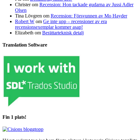
Christer
om
Recension: Hon tackade gudarna av Jussi Adler
Olsen
Tina Lövgren
om
Recension: Försvunnen av Mo Hayder
Robert W
om
Ge inte upp – recensioner av era
recensionsexemplar kommer asap!
Elizabeth
om
Berättarteknisk detalj
Translation Software
Fin 1 plats!