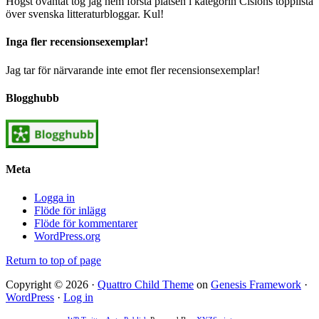
Högst oväntat tog jag hem första platsen i kategorin Cisions topplista
över svenska litteraturbloggar. Kul!
Inga fler recensionsexemplar!
Jag tar för närvarande inte emot fler recensionsexemplar!
Blogghubb
Meta
Logga in
Flöde för inlägg
Flöde för kommentarer
WordPress.org
Return to top of page
Copyright © 2026 ·
Quattro Child Theme
on
Genesis Framework
·
WordPress
·
Log in