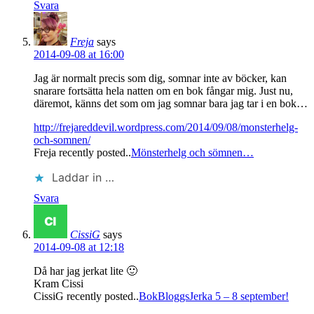
Svara
Freja
says
2014-09-08 at 16:00
Jag är normalt precis som dig, somnar inte av böcker, kan
snarare fortsätta hela natten om en bok fångar mig. Just nu,
däremot, känns det som om jag somnar bara jag tar i en bok…
http://frejareddevil.wordpress.com/2014/09/08/monsterhelg-
och-somnen/
Freja recently posted..
Mönsterhelg och sömnen…
Laddar in …
Svara
CissiG
says
2014-09-08 at 12:18
Då har jag jerkat lite 🙂
Kram Cissi
CissiG recently posted..
BokBloggsJerka 5 – 8 september!