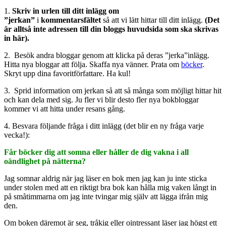
1.
Skriv in
urlen till ditt inlägg
om
”jerkan”
i
kommentarsfältet
så att vi lätt hittar till ditt inlägg.
(Det
är alltså inte adressen till din bloggs huvudsida som ska skrivas
in här).
2. Besök andra bloggar genom att klicka på deras ”jerka”inlägg.
Hitta nya bloggar att följa. Skaffa nya vänner. Prata om
böcker
.
Skryt upp dina favoritförfattare. Ha kul!
3. Sprid information om jerkan så att så många som möjligt hittar hit
och kan dela med sig. Ju fler vi blir desto fler nya bokbloggar
kommer vi att hitta under resans gång.
4. Besvara följande fråga i ditt inlägg (det blir en ny fråga varje
vecka!):
Får böcker dig att somna eller håller de dig vakna i all
oändlighet på nätterna?
Jag somnar aldrig när jag läser en bok men jag kan ju inte sticka
under stolen med att en riktigt bra bok kan hålla mig vaken långt in
på småtimmarna om jag inte tvingar mig själv att lägga ifrån mig
den.
Om boken däremot är seg, tråkig eller ointressant läser jag högst ett