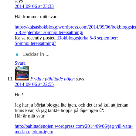
says
2014-09-06 at 23:33
Här kommer mitt svar:
https://kajsasbokblogg.wordpress.com/2014/09/06/bokbloggsje
5-8-september-somnpillerersattning/
Kajsa recently posted..
Bokbloggsjerka 5-8 september:
Sömnpillerersättning?
Laddar in …
Svara
Frida / påhittade nöjen
says
2014-09-06 at 22:55
Hej!
Jag har ju börjat blogga lite igen, och det är så kul att jerkan
finns kvar, så jag tänkte hoppa på tåget igen 🙂
Här är mitt svar:
http://pahittadenojen.wordpress.com/2014/09/06/jag-vill-vara-
med-pa-jerkan-igen/