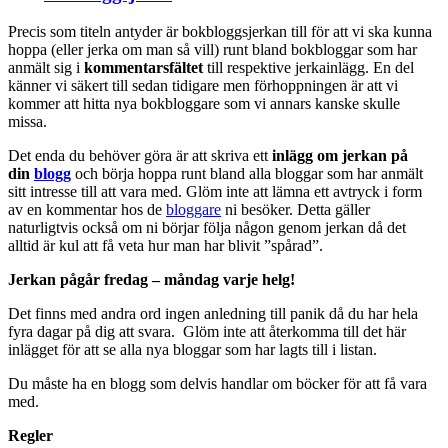
Precis som titeln antyder är bokbloggsjerkan till för att vi ska kunna
hoppa (eller jerka om man så vill) runt bland bokbloggar som har
anmält sig i
kommentarsfältet
till respektive jerkainlägg. En del
känner vi säkert till sedan tidigare men förhoppningen är att vi
kommer att hitta nya bokbloggare som vi annars kanske skulle
missa.
Det enda du behöver göra är att skriva ett
inlägg om jerkan på
din
blogg
och börja hoppa runt bland alla bloggar som har anmält
sitt intresse till att vara med. Glöm inte att lämna ett avtryck i form
av en kommentar hos de
bloggare
ni besöker. Detta gäller
naturligtvis också om ni börjar följa någon genom jerkan då det
alltid är kul att få veta hur man har blivit ”spårad”.
Jerkan pågår fredag – måndag varje helg!
Det finns med andra ord ingen anledning till panik då du har hela
fyra dagar på dig att svara. Glöm inte att återkomma till det här
inlägget för att se alla nya bloggar som har lagts till i listan.
Du måste ha en blogg som delvis handlar om böcker för att få vara
med.
Regler