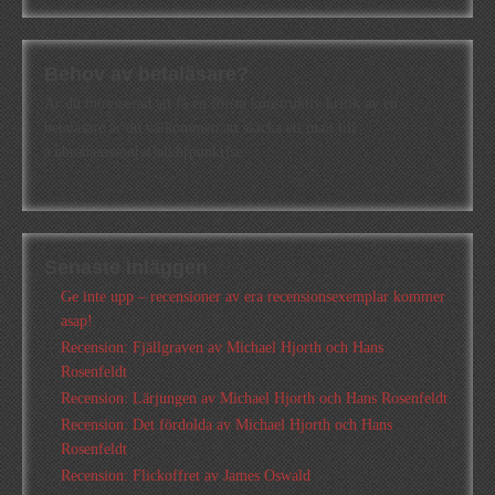
Behov av betaläsare?
Är du intresserad att få en första konstruktiv kritik av en
betaläsare är du välkommen att skicka ett mail till
a.abrahamsson[at]alkb[punkt]se
Senaste inläggen
Ge inte upp – recensioner av era recensionsexemplar kommer
asap!
Recension: Fjällgraven av Michael Hjorth och Hans
Rosenfeldt
Recension: Lärjungen av Michael Hjorth och Hans Rosenfeldt
Recension: Det fördolda av Michael Hjorth och Hans
Rosenfeldt
Recension: Flickoffret av James Oswald