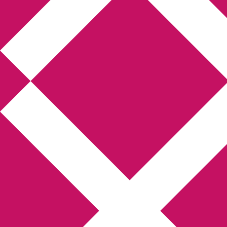
Annikas litteratur-
och kulturblogg
Deckare, kriminalromaner, thrillers
Hem
Boktolva
Författarfemman
Kontakt
Om
Webbshop Amazon
Gästinlägg
Bokbloggsjerka
Bloggmaraton
Deckare
Kriminalroman
Utskriftscentralen
Min tv-blogg