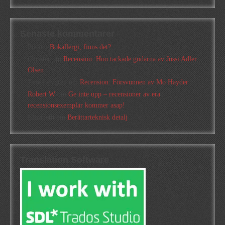
Senaste kommentarer
Pia
om
Bokallergi, finns det?
Christer
om
Recension: Hon tackade gudarna av Jussi Adler
Olsen
Tina Lövgren
om
Recension: Försvunnen av Mo Hayder
Robert W
om
Ge inte upp – recensioner av era
recensionsexemplar kommer asap!
Elizabeth
om
Berättarteknisk detalj
Translation Software