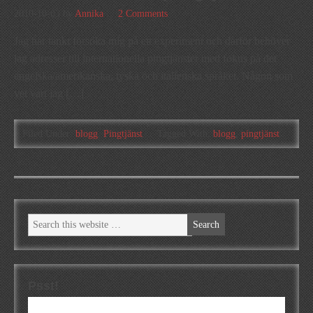
2010-10-03
by
Annika
2 Comments
Jag har tänkt försöka mig på ett experiment och därför behöver
jag adresser till internationella pingtjänster med fokus på det
engelska/amerikanska, tyska och italienska språket. Någon som
vet vart jag […]
Filed Under:
blogg
,
Pingtjänst
Tagged With:
blogg
,
pingtjänst
Psst!