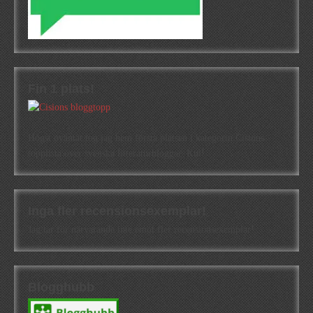
Fin 1 plats!
Högst oväntat tog jag hem första platsen i kategorin Cisions
topplista över svenska litteraturbloggar. Kul!
Inga fler recensionsexemplar!
Jag tar för närvarande inte emot fler recensionsexemplar!
Blogghubb