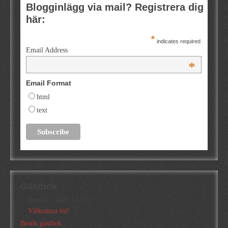
Blogginlägg via mail? Registrera dig
här:
*
indicates required
Email Address
*
Email Format
html
text
Gästbok
Annika
/
2026-05-10
Välkomna hit!
Besök gästbok