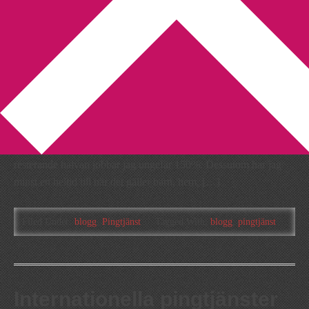
You are here:
Home
/
Archives for Pingtjänst
Om att blogga på engelska
2011-06-23
by
Annika
2 Comments
Under ena halvan av året (april – sep) jobbar jag 100% och
resterande halvan jobbar jag ungefär 150%. Dessutom har jag
minst en heltid till när det gäller barn, hem, […]
Filed Under:
blogg
,
Pingtjänst
Tagged With:
blogg
,
pingtjänst
Internationella pingtjänster