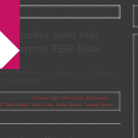
esday
 – böcker som står
ommarens TBR-lista
d the Bookish ska vi lista tio böcker som står högst upp på
t i sommartagen som […]
y
Tagged With:
Christian Unge
,
Justin Cronin
,
Kaj Karlsson
,
d
,
Manaf Sababi
,
Nicolai Linin
,
Stefan Nilsson
,
Susanne Nygren