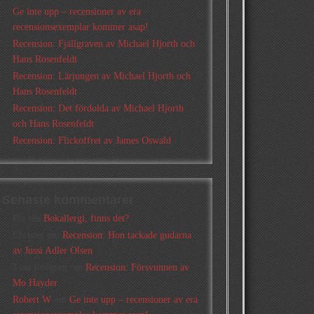
Ge inte upp – recensioner av era
recensionsexemplar kommer asap!
Recension: Fjällgraven av Michael Hjorth och
Hans Rosenfeldt
Recension: Lärjungen av Michael Hjorth och
Hans Rosenfeldt
Recension: Det fördolda av Michael Hjorth
och Hans Rosenfeldt
Recension: Flickoffret av James Oswald
Senaste kommentarer
Pia
om
Bokallergi, finns det?
Christer
om
Recension: Hon tackade gudarna
av Jussi Adler Olsen
Tina Lövgren
om
Recension: Försvunnen av
Mo Hayder
Robert W
om
Ge inte upp – recensioner av era