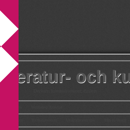
itteratur- och k
Deckare, kriminalromaner, thrillers
takt
Om
Webbshop Amazon
n
Deckare
Kriminalroman
Utskriftscentralen
Min tv-blogg