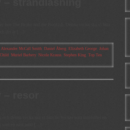
 – strandläsning
ay hos The Broke and the Bookish. Denna vecka ska vi lista
och det är […]
:
Alexander McCall Smith
,
Daniel Åberg
,
Elizabeth George
,
Johan
Child
,
Muriel Barbery
,
Nicole Krauss
,
Stephen King
,
Top Ten
 – resor
 och denna vecka ska vi lista tio böcker som innehåller en
 som en näst intill […]