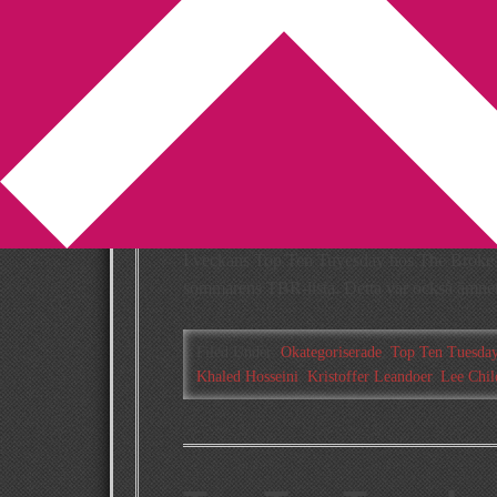
You are here:
Home
/
Archives for Top Ten Tu
Top Ten Tuesday
högst upp på s
2013-06-18
by
Annika
5 Comments
I veckans Top Ten Tuyesday hos The Broke an
sommarens TBR-lista. Detta var också ämne
Filed Under:
Okategoriserade
,
Top Ten Tuesda
Khaled Hosseini
,
Kristoffer Leandoer
,
Lee Chil