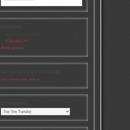
Gästbok
Annika
/
2026-05-10
Välkomna hit!
Besök gästbok
Missa inte min TV-blogg
http://www.atvb.alkb.se
Kategorier
Kategorier