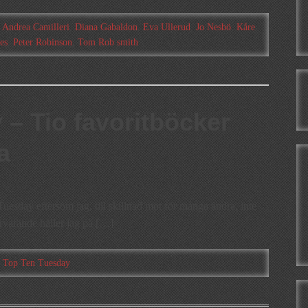
:
Andrea Camilleri
,
Diana Gabaldon
,
Eva Ullerud
,
Jo Nesbö
,
Kåre
es
,
Peter Robinson
,
Tom Rob smith
– Tio favoritböcker
a
uesday eftersom jag, till skillnad mot för många andra, inte
rvarande håller jag på […]
:
Top Ten Tuesday