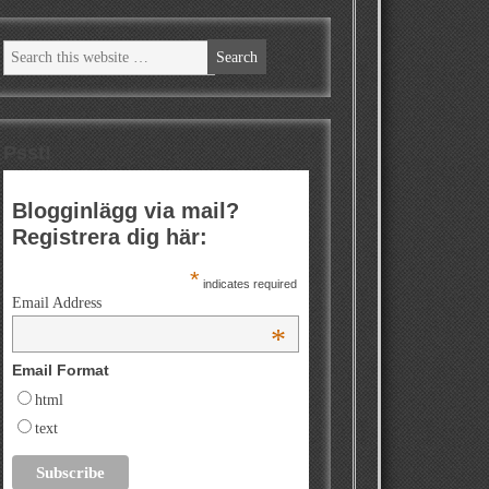
Psst!
Blogginlägg via mail?
Registrera dig här:
*
indicates required
Email Address
*
Email Format
html
text