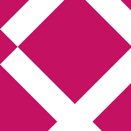
Annikas l
Hem
Boktolva
Författarfemman
Kon
Gästinlägg
Bokbloggsjerka
Bloggmarato