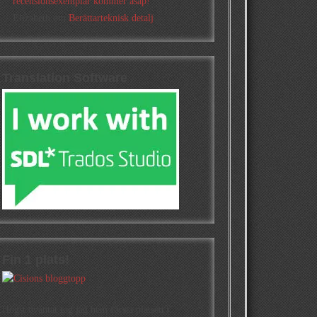
recensionsexemplar kommer asap!
Elizabeth
om
Berättarteknisk detalj
Translation Software
Fin 1 plats!
Högst oväntat tog jag hem första platsen i