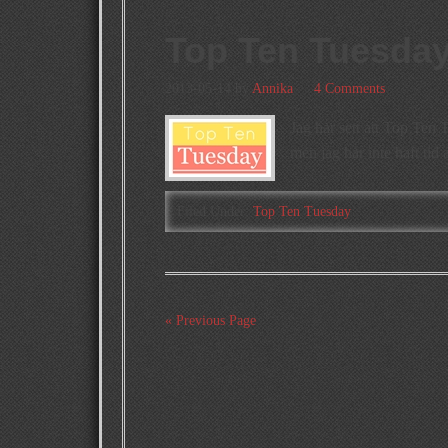
Top Ten Tuesday
2013-05-14
by
Annika
4 Comments
Jag har sett att Top Ten 
men jag har inte haft tid
Filed Under:
Top Ten Tuesday
« Previous Page