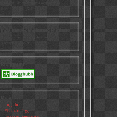
kategorin Cisions topplista över svenska
litteraturbloggar. Kul!
Inga fler recensionsexemplar!
Jag tar för närvarande inte emot fler
recensionsexemplar!
Blogghubb
Meta
Logga in
Flöde för inlägg