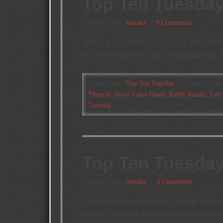
Top Ten Tuesday
2013-06-11
by
Annika
9 Comments
Tisdag igen och åter dags för Top Ten Tuesd
tio böcker som passar sig för strandläsning, 
Filed Under:
Top Ten Tuesday
Tagged With
Theorin
,
Joyce Carol Oates
,
Kathy Reichs
,
Lee 
Tuesday
Top Ten Tuesday
2013-06-04
by
Annika
5 Comments
Tisdagar innebär som ni vet Top Ten Tuesday
resa av något slag. Ett ämne som först kändes