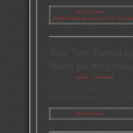
Filed Under:
Top Ten Tuesday
Tagged With
Halldén
,
Khaled Hosseini
,
Lee Child
,
Peter Jam
Top Ten Tuesday 
lästa på engelsk
2013-05-28
by
Annika
6 Comments
Förra veckan kunde jag inte delta i Top Ten T
ägnar bokomslagen ens en liten blick. För nä
Filed Under:
Top Ten Tuesday
Tagged With