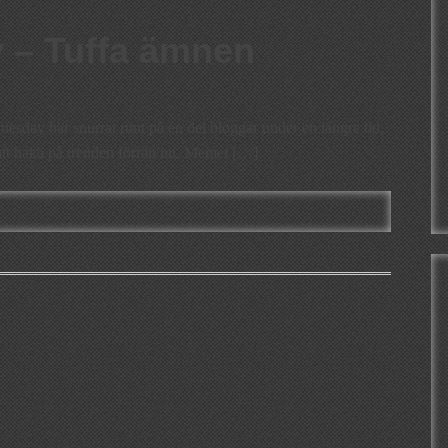
 – Tuffa ämnen
Tuesday har snurrat runt på en del bloggar under en längre tid,
 att haka på trenden förrän nu. Memet […]