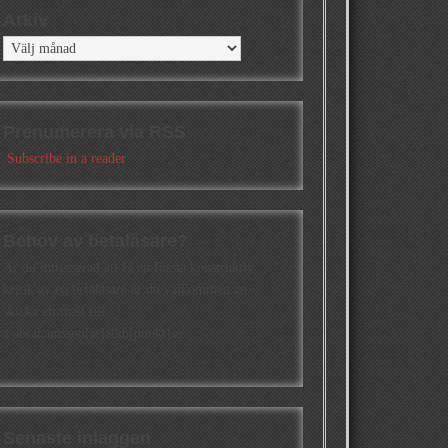
Arkiv
Arkiv
Prenumerera via RSS
Subscribe in a reader
Behov av betaläsare?
Är du intresserad att få en första konstruktiv
kritik av en betaläsare är du välkommen att
skicka ett mail till
a.abrahamsson[at]alkb[punkt]se
Senaste inläggen