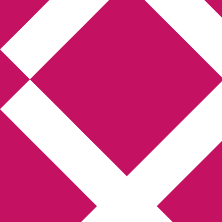
Annikas litteratur-
och kulturblogg
Deckare, kriminalromaner, thrillers
Hem
Boktolva
Författarfemman
Kontakt
Om
Webbshop Amazon
Gästinlägg
Bokbloggsjerka
Bloggmaraton
Deckare
Kriminalroman
Utskriftscentralen
Min tv-blogg