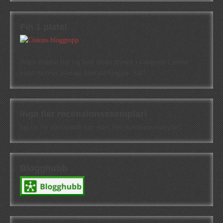
Fin 1 plats!
Högst oväntat tog jag hem första platsen i kategorin Cisions
topplista över svenska litteraturbloggar. Kul!
Inga fler recensionsexemplar!
Jag tar för närvarande inte emot fler recensionsexemplar!
Blogghubb