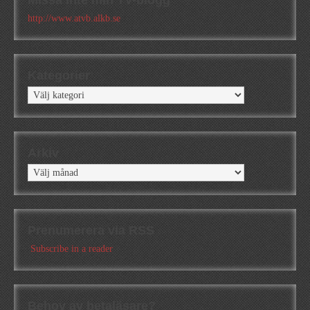
Missa inte min TV-blogg
http://www.atvb.alkb.se
Kategorier
Kategorier
Arkiv
Arkiv
Prenumerera via RSS
Subscribe in a reader
Behov av betaläsare?