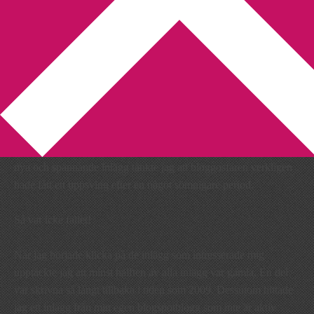
You are here:
Home
/
blogg
/
Har readern gått bananas?
Har readern gått bananas?
2011-03-03
by
Annika
2 Comments
Då min reader hela tiden fylldes på med vad jag förmodade var
nya och spännande inlägg tänkte jag att bloggosfären verkligen
hade fått ett uppsving efter en något sömnigare period.
Så var icke fallet!
När jag började klicka på de inlägg som intresserade mig
upptäckte jag att minst hälften av alla inlägg var gamla. En del
var skrivna så långt tillbaka i tiden som 2009. Dessutom hittade
jag ett inlägg från min egen blogspotblogg som inte är aktiv