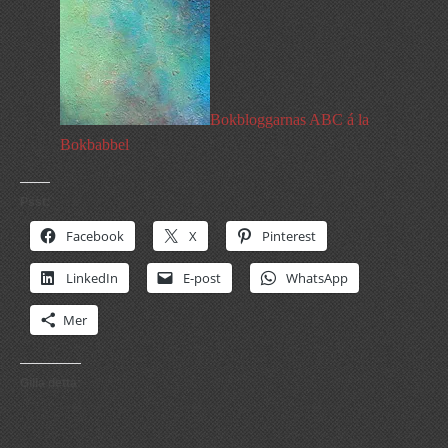
Bokbloggarnas ABC á la
Bokbabbel
Psst:
Facebook
X
Pinterest
LinkedIn
E-post
WhatsApp
Mer
Gilla detta: