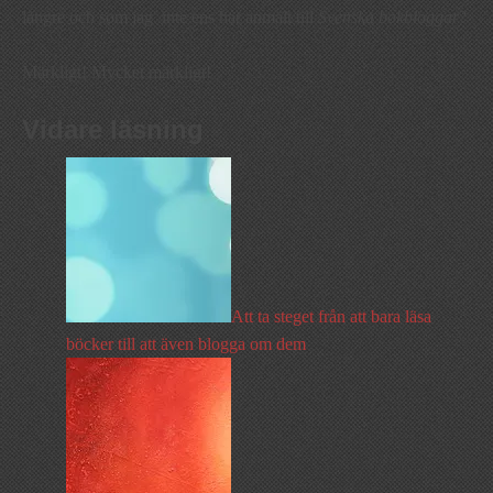
längre och som jag inte ens har anmält till
Svenska bokbloggar
?
Märkligt! Mycket märkligt!
Vidare läsning
Att ta steget från att bara läsa
böcker till att även blogga om dem