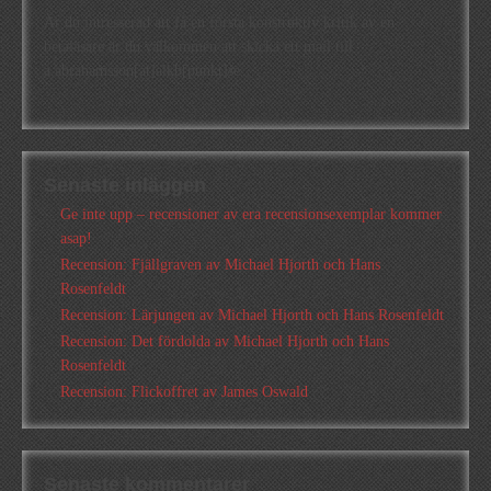
Är du intresserad att få en första konstruktiv kritik av en
betaläsare är du välkommen att skicka ett mail till
a.abrahamsson[at]alkb[punkt]se
Senaste inläggen
Ge inte upp – recensioner av era recensionsexemplar kommer
asap!
Recension: Fjällgraven av Michael Hjorth och Hans
Rosenfeldt
Recension: Lärjungen av Michael Hjorth och Hans Rosenfeldt
Recension: Det fördolda av Michael Hjorth och Hans
Rosenfeldt
Recension: Flickoffret av James Oswald
Senaste kommentarer