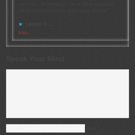
snarare vara ”Bokbloggar.se” som av någon outgrundlig
anledning skickar feeds från gamla inlägg. Märkligt!
Laddar in …
Svara
Speak Your Mind
*
Name