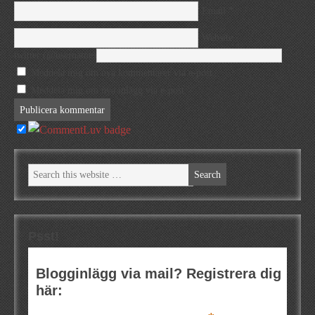
*
Email
Website
twitter (@username)
Meddela mig om nya kommentarer via e-post.
Meddela mig om nya inlägg via e-post.
Psst!
Blogginlägg via mail? Registrera dig
här: