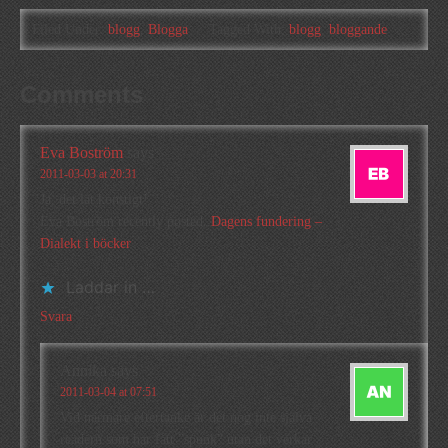
Filed Under:
blogg
,
Blogga
Tagged With:
blogg
,
bloggande
Comments
Eva Boström
says
2011-03-03 at 20:31
Ja, det lät konstigt!
Eva Boström recently posted..
Dagens fundering –
Dialekt i böcker
Laddar in …
Svara
Annika
says
2011-03-04 at 07:51
Vid närmare eftertanke är det nog inte själva
readern som har fått ”spunk” utan det verkar