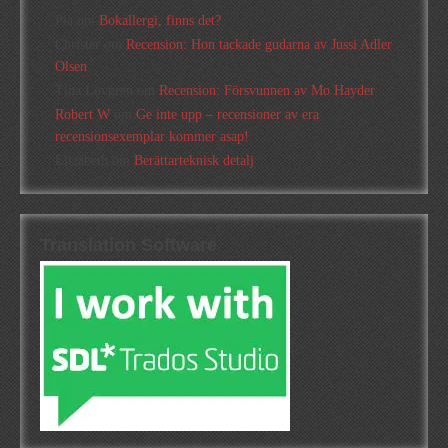
Pia
om
Bokallergi, finns det?
Christer
om
Recension: Hon tackade gudarna av Jussi Adler
Olsen
Tina Lövgren
om
Recension: Försvunnen av Mo Hayder
Robert W
om
Ge inte upp – recensioner av era
recensionsexemplar kommer asap!
Elizabeth
om
Berättarteknisk detalj
Translation Software