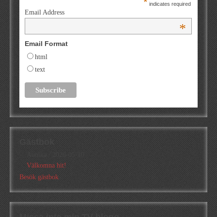
*
indicates required
Email Address
*
Email Format
html
text
Gästbok
Annika
/
2026-05-10
Välkomna hit!
Besök gästbok