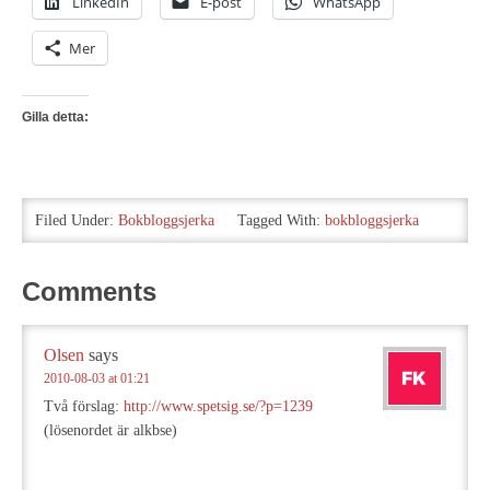
LinkedIn
E-post
WhatsApp
Mer
Gilla detta:
Filed Under:
Bokbloggsjerka
Tagged With:
bokbloggsjerka
Comments
Olsen
says
2010-08-03 at 01:21
Två förslag:
http://www.spetsig.se/?p=1239
(lösenordet är alkbse)