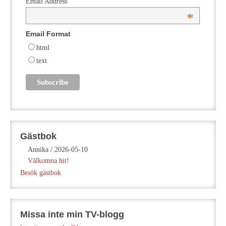
Email Address
*
Email Format
html
text
Gästbok
Annika
/
2026-05-10
Välkomna hit!
Besök gästbok
Missa inte min TV-blogg