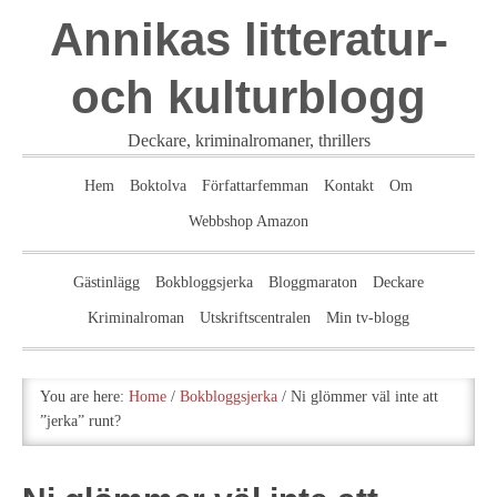
Annikas litteratur-
och kulturblogg
Deckare, kriminalromaner, thrillers
Hem
Boktolva
Författarfemman
Kontakt
Om
Webbshop Amazon
Gästinlägg
Bokbloggsjerka
Bloggmaraton
Deckare
Kriminalroman
Utskriftscentralen
Min tv-blogg
You are here:
Home
/
Bokbloggsjerka
/
Ni glömmer väl inte att
”jerka” runt?