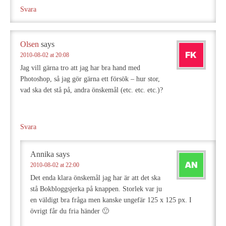
Svara
Olsen
says
2010-08-02 at 20:08
Jag vill gärna tro att jag har bra hand med
Photoshop, så jag gör gärna ett försök – hur stor,
vad ska det stå på, andra önskemål (etc. etc. etc.)?
Svara
Annika
says
2010-08-02 at 22:00
Det enda klara önskemål jag har är att det ska
stå Bokbloggsjerka på knappen. Storlek var ju
en väldigt bra fråga men kanske ungefär 125 x 125 px. I
övrigt får du fria händer 🙂