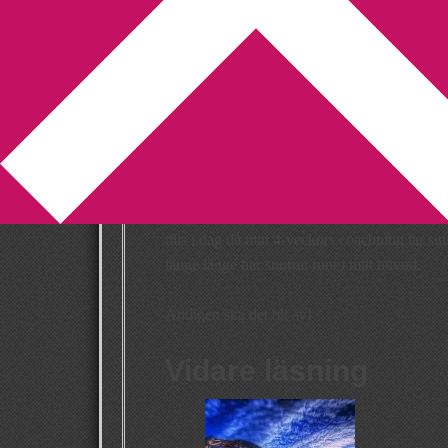
You are here:
Home
/
skrivande
/
Skrivklådan h
Skrivklådan har 
2010-04-05
by
Annika
10 Comments
Som många andra nappade jag på
Johanna W
Jag blev så inspirerad så det riktigt började k
tills i dag då min 4-veckors coachning tar sin 
länge länge har snurrat runt i mitt huvud.
Äntligen ska det bli av!
Vidare läsning