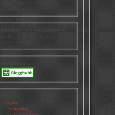
kategorin Cisions topplista över svenska
litteraturbloggar. Kul!
Inga fler recensionsexemplar!
Jag tar för närvarande inte emot fler
recensionsexemplar!
Blogghubb
Meta
Logga in
Flöde för inlägg