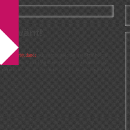
ar återvänt!
återvänt!
istrands erbjudande
och i går började jag läsa
Skriv boken!
lia i fingrarna. Men då jag är en lydig ”elev” så väntade jag
början och i kväll tar jag första steget till att skriva boken som