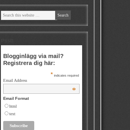
Psst!
Blogginlägg via mail?
Registrera dig här:
*
indicates required
Email Address
*
Email Format
html
text