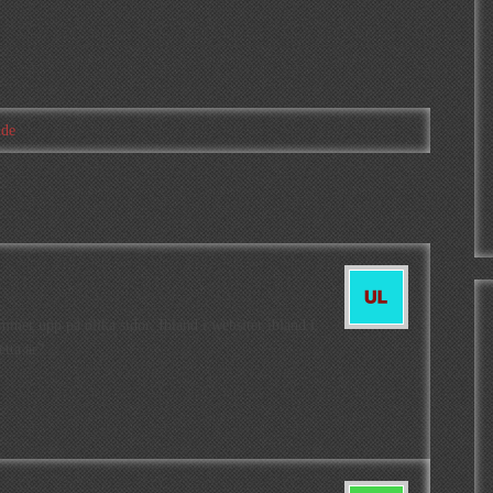
nde
er upp på olika sidor. Ibland i websiter ibland i
tta är?