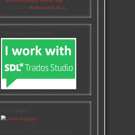
recensionsexemplar kommer asap!
Elizabeth
om
Berättarteknisk detalj
Translation Software
Fin 1 plats!
Högst oväntat tog jag hem första platsen i