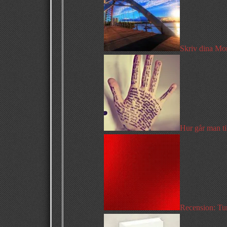
Skriv dina Mo
Hur går man ti
Recension: Tur