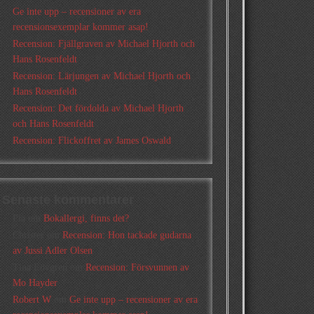
Ge inte upp – recensioner av era
recensionsexemplar kommer asap!
Recension: Fjällgraven av Michael Hjorth och
Hans Rosenfeldt
Recension: Lärjungen av Michael Hjorth och
Hans Rosenfeldt
Recension: Det fördolda av Michael Hjorth
och Hans Rosenfeldt
Recension: Flickoffret av James Oswald
Senaste kommentarer
Pia
om
Bokallergi, finns det?
Christer
om
Recension: Hon tackade gudarna
av Jussi Adler Olsen
Tina Lövgren
om
Recension: Försvunnen av
Mo Hayder
Robert W
om
Ge inte upp – recensioner av era