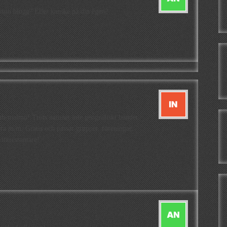
 min blogg? Eller kanske på din egen?
lub-malmö! Trots namnet inte geografiskt bundet.
ra m.m. Gratis och passar grupper, föreningar,
 intressantare!