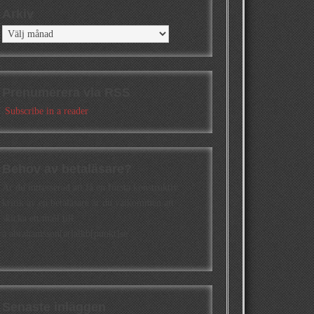
Arkiv
Arkiv
Prenumerera via RSS
Subscribe in a reader
Behov av betaläsare?
Är du intresserad att få en första konstruktiv
kritik av en betaläsare är du välkommen att
skicka ett mail till
a.abrahamsson[at]alkb[punkt]se
Senaste inläggen