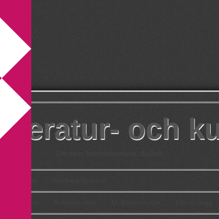
itteratur- och k
Deckare, kriminalromaner, thrillers
takt
Om
Webbshop Amazon
n
Deckare
Kriminalroman
Utskriftscentralen
Min tv-blogg