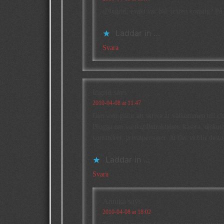
@Ingrid: exakt var blir texten konstig? På
Laddar in …
Svara
Ingrid
says
2010-04-08 at 11:47
Den som gillar att skriva är välkommen till c
Blogga om vardagsbetraktelser, kåsera, diskute
konstnärer, privatpersoner. Ju fler vi blir desto
Laddar in …
Svara
Annika
says
2010-04-08 at 18:02