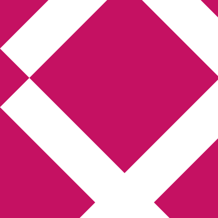
Annikas l
Hem
Boktolva
Författarfemman
Kon
Gästinlägg
Bokbloggsjerka
Bloggmarato