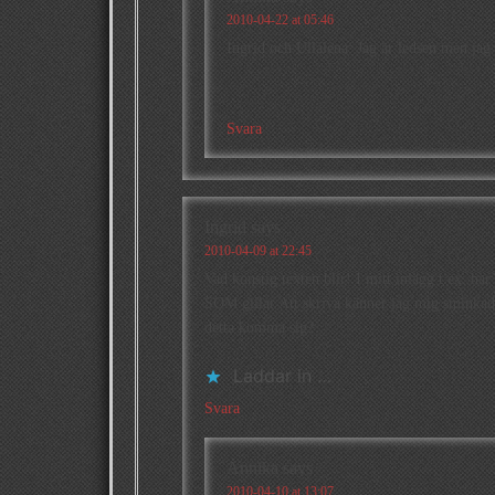
2010-04-22 at 05:46
Ingrid och Ullalena: Jag är ledsen men jag
Svara
Ingrid
says
2010-04-09 at 22:45
Vad konstig texten blir! I mitt inlägg t.ex. har 
SOM gillar Att skriva känner jag mig sminkad”
detta komma sig?
Laddar in …
Svara
Annika
says
2010-04-10 at 13:07