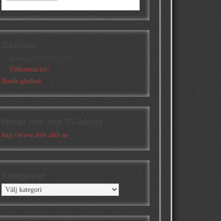
Gästbok
Annika
/
2026-05-10
Välkomna hit!
Besök gästbok
Missa inte min TV-blogg
http://www.atvb.alkb.se
Kategorier
Kategorier