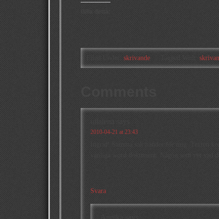
Gilla detta:
Filed Under:
skrivande
Tagged With:
skriva
Comments
ullalena
says
2010-04-21 at 23:43
Ingrid! Samma sak händer för mig. Texten komm
vanliga word dokument. Någon som vet vad de
Svara
Annika
says