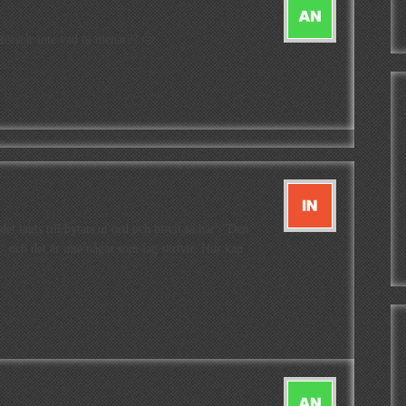
 förstår inte vad ni menar?? 🙁
det lagts till/bytats ut ord och blivit så här: ”Den
 och det är inte något som jag skrivit. Hur kan