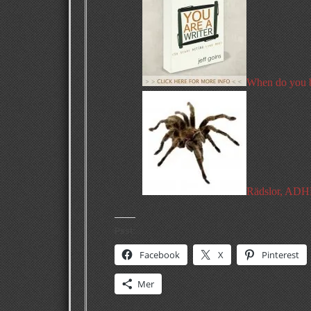
When do you b
Rädslor, ADHD
Psst:
Facebook
X
Pinterest
Mer