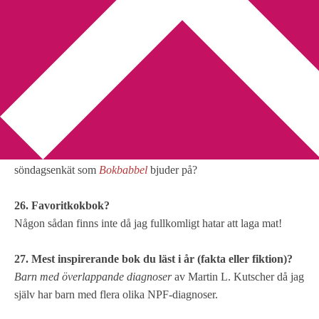
You are here:
Home
/
Enkät
/
Söndagsenkät del 2
Söndagsenkät del 2
2010-11-07
by
Annika
1 Comment
I dag är det söndag och vad passar då bättre än den
söndagsenkät som
Bokbabbel
bjuder på?
26. Favoritkokbok?
Någon sådan finns inte då jag fullkomligt hatar att laga mat!
27. Mest inspirerande bok du läst i år (fakta eller fiktion)?
Barn med överlappande diagnoser
av Martin L. Kutscher
då jag
själv har barn med flera olika NPF-diagnoser.