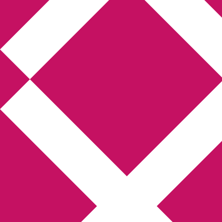
Annikas litteratur-
och kulturblogg
Deckare, kriminalromaner, thrillers
Hem
Boktolva
Författarfemman
Kontakt
Om
Webbshop Amazon
Gästinlägg
Bokbloggsjerka
Bloggmaraton
Deckare
Kriminalroman
Utskriftscentralen
Min tv-blogg