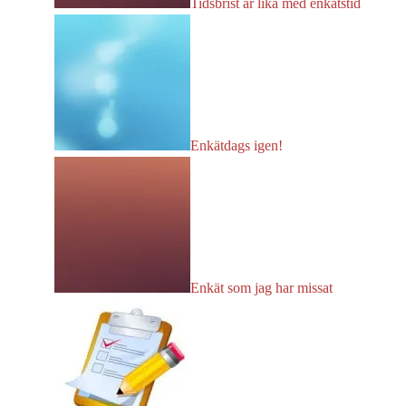
Tidsbrist är lika med enkätstid
Enkätdags igen!
Enkät som jag har missat