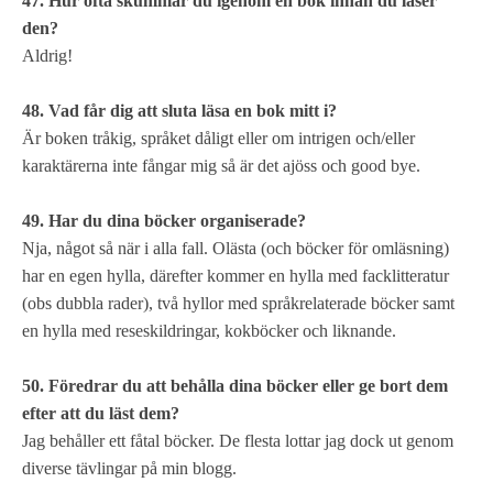
47. Hur ofta skummar du igenom en bok innan du läser
den?
Aldrig!
48. Vad får dig att sluta läsa en bok mitt i?
Är boken tråkig, språket dåligt eller om intrigen och/eller
karaktärerna inte fångar mig så är det ajöss och good bye.
49. Har du dina böcker organiserade?
Nja, något så när i alla fall. Olästa (och böcker för omläsning)
har en egen hylla, därefter kommer en hylla med facklitteratur
(obs dubbla rader), två hyllor med språkrelaterade böcker samt
en hylla med reseskildringar, kokböcker och liknande.
50. Föredrar du att behålla dina böcker eller ge bort dem
efter att du läst dem?
Jag behåller ett fåtal böcker. De flesta lottar jag dock ut genom
diverse tävlingar på min blogg.