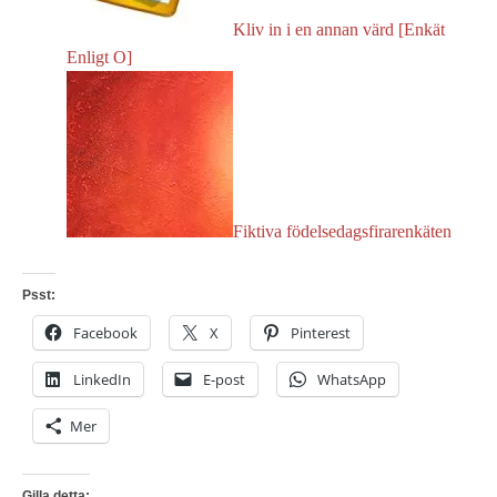
Kliv in i en annan värd [Enkät
Enligt O]
Fiktiva födelsedagsfirarenkäten
Psst:
Facebook
X
Pinterest
LinkedIn
E-post
WhatsApp
Mer
Gilla detta: