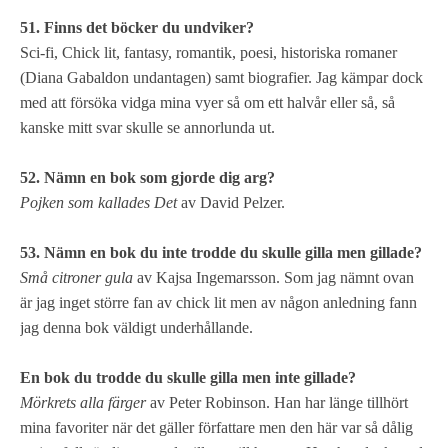
51. Finns det böcker du undviker?
Sci-fi, Chick lit, fantasy, romantik, poesi, historiska romaner
(Diana Gabaldon undantagen) samt biografier. Jag kämpar dock
med att försöka vidga mina vyer så om ett halvår eller så, så
kanske mitt svar skulle se annorlunda ut.
52. Nämn en bok som gjorde dig arg?
Pojken som kallades Det
av David Pelzer.
53. Nämn en bok du inte trodde du skulle gilla men gillade?
Små citroner gula
av Kajsa Ingemarsson. Som jag nämnt ovan
är jag inget större fan av chick lit men av någon anledning fann
jag denna bok väldigt underhållande.
En bok du trodde du skulle gilla men inte gillade?
Mörkrets alla färger
av Peter Robinson. Han har länge tillhört
mina favoriter när det gäller författare men den här var så dålig