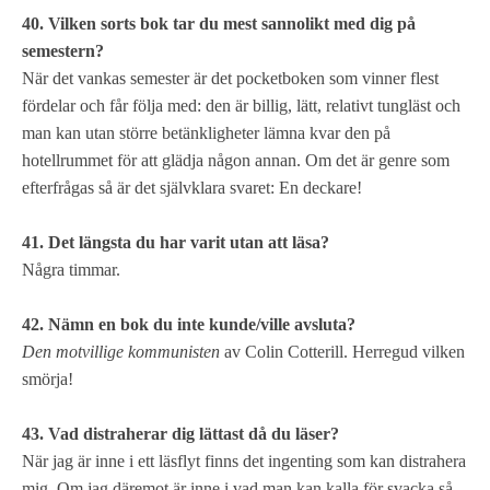
40. Vilken sorts bok tar du mest sannolikt med dig på
semestern?
När det vankas semester är det pocketboken som vinner flest
fördelar och får följa med: den är billig, lätt, relativt tungläst och
man kan utan större betänkligheter lämna kvar den på
hotellrummet för att glädja någon annan. Om det är genre som
efterfrågas så är det självklara svaret: En deckare!
41. Det längsta du har varit utan att läsa?
Några timmar.
42. Nämn en bok du inte kunde/ville avsluta?
Den motvillige kommunisten
av Colin Cotterill. Herregud vilken
smörja!
43. Vad distraherar dig lättast då du läser?
När jag är inne i ett läsflyt finns det ingenting som kan distrahera
mig. Om jag däremot är inne i vad man kan kalla för svacka så