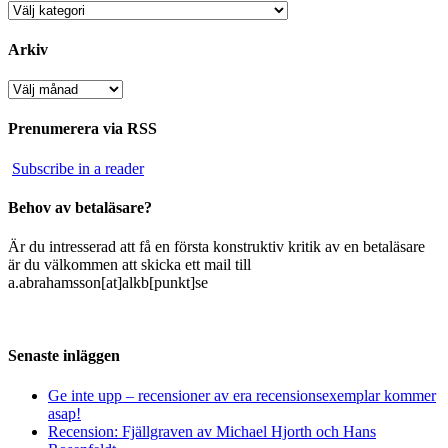
Kategorier
Arkiv
Arkiv
Prenumerera via RSS
Subscribe in a reader
Behov av betaläsare?
Är du intresserad att få en första konstruktiv kritik av en betaläsare
är du välkommen att skicka ett mail till
a.abrahamsson[at]alkb[punkt]se
Senaste inläggen
Ge inte upp – recensioner av era recensionsexemplar kommer
asap!
Recension: Fjällgraven av Michael Hjorth och Hans