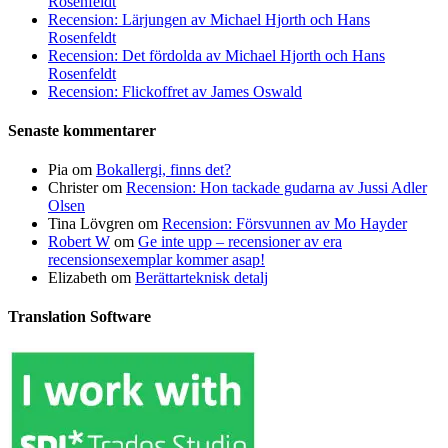
Rosenfeldt
Recension: Lärjungen av Michael Hjorth och Hans
Rosenfeldt
Recension: Det fördolda av Michael Hjorth och Hans
Rosenfeldt
Recension: Flickoffret av James Oswald
Senaste kommentarer
Pia
om
Bokallergi, finns det?
Christer
om
Recension: Hon tackade gudarna av Jussi Adler
Olsen
Tina Lövgren
om
Recension: Försvunnen av Mo Hayder
Robert W
om
Ge inte upp – recensioner av era
recensionsexemplar kommer asap!
Elizabeth
om
Berättarteknisk detalj
Translation Software