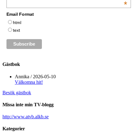
*
Email Format
html
text
Gästbok
Annika
/
2026-05-10
Välkomna hit!
Besök gästbok
Missa inte min TV-blogg
http://www.atvb.alkb.se
Kategorier