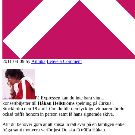
Min tv-blogg
You are here:
Home
/
Håkan Hellström
/
Ta chansen att träffa Håkan
Hellström
Ta chansen att träffa Håkan
Hellström
2011-04-09
by
Annika
Leave a Comment
På Expressen kan du inte bara vinna
konsertbiljetter till
Håkan Hellströms
spelning på Cirkus i
Stockholm den 18 april. Om du blir den lycklige vinnaren får du
också träffa honom in person samt få hans signerade skiva.
Allt du behöver göra är att sms:a in rätt svar på en tämligen enkel
fråga samt motivera varför just Du ska få träffa Håkan.