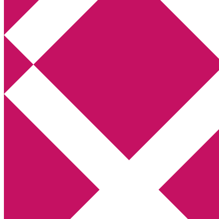
Annikas litteratur- och kulturblogg
Deckare, kriminalromaner, thrillers
Hem
Boktolva
Författarfemman
Kontakt
Om
Webbshop Amazon
Gästinlägg
Bokbloggsjerka
Bloggmaraton
Deckare
Kriminalroman
Utskriftscentralen