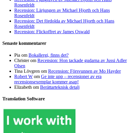
Rosenfeldt
Recension: Lärjungen av Michael Hjorth och Hans
Rosenfeldt
Recension: Det fördolda av Michael Hjorth och Hans
Rosenfeldt
Recension: Flickoffret av James Oswald
Senaste kommentarer
Pia
om
Bokallergi, finns det?
Christer
om
Recension: Hon tackade gudarna av Jussi Adler
Olsen
Tina Lövgren
om
Recension: Försvunnen av Mo Hayder
Robert W
om
Ge inte upp – recensioner av era
recensionsexemplar kommer asap!
Elizabeth
om
Berättarteknisk detalj
Translation Software