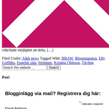
Min tv-blogg
You are here:
Home
/
Archives for Engelsk sida
Alkb news (II)
2010-07-23
by
Annika
6 Comments
Den 12 – 16 juli gick ett första Bloggmaraton av stapeln och det
blev något av en succé. Inte för att det var överdrivet många som
ville/hade möjlighet att delta, […]
Filed Under:
Alkb news
Tagged With:
BBAW
,
Bloggmaraton
,
Elly
Griffiths
,
Engelsk sida
,
författare
,
Kristina Ohlsson
,
Tävling
Psst!
Blogginlägg via mail? Registrera dig här:
*
indicates required
Email Address