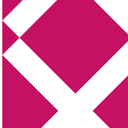
Annikas litteratur- och kulturblogg
Deckare, kriminalromaner, thrillers
Hem
Boktolva
Författarfemman
Kontakt
Om
Webbshop Amazon
Gästinlägg
Bokbloggsjerka
Bloggmaraton
Deckare
Kriminalroman
Utskriftscentralen