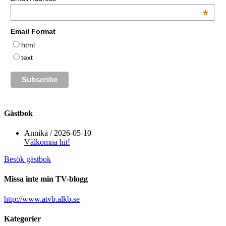
*
Email Format
html
text
Gästbok
Annika
/
2026-05-10
Välkomna hit!
Besök gästbok
Missa inte min TV-blogg
http://www.atvb.alkb.se
Kategorier