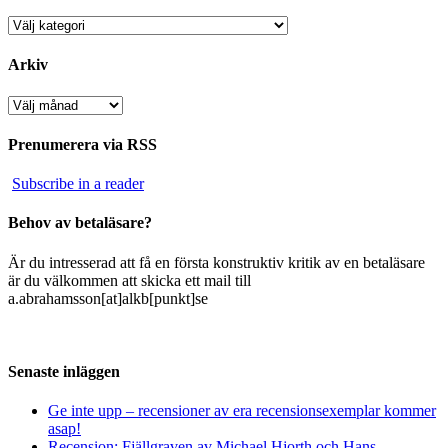
Kategorier
Arkiv
Arkiv
Prenumerera via RSS
Subscribe in a reader
Behov av betaläsare?
Är du intresserad att få en första konstruktiv kritik av en betaläsare
är du välkommen att skicka ett mail till
a.abrahamsson[at]alkb[punkt]se
Senaste inläggen
Ge inte upp – recensioner av era recensionsexemplar kommer
asap!
Recension: Fjällgraven av Michael Hjorth och Hans