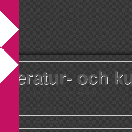
itteratur- och k
Deckare, kriminalromaner, thrillers
takt
Om
Webbshop Amazon
n
Deckare
Kriminalroman
Utskriftscentralen
Min tv-blogg