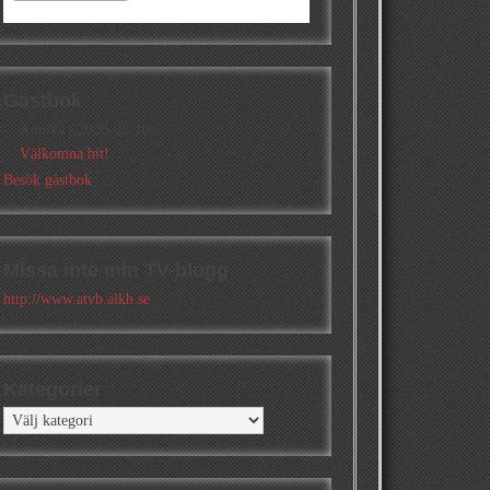
Gästbok
Annika
/
2026-05-10
Välkomna hit!
Besök gästbok
Missa inte min TV-blogg
http://www.atvb.alkb.se
Kategorier
Kategorier