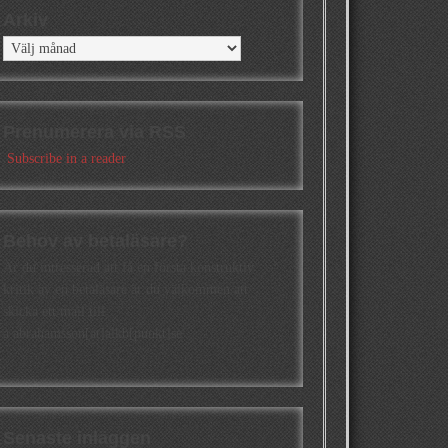
Arkiv
Arkiv
Prenumerera via RSS
Subscribe in a reader
Behov av betaläsare?
Är du intresserad att få en första konstruktiv
kritik av en betaläsare är du välkommen att
skicka ett mail till
a.abrahamsson[at]alkb[punkt]se
Senaste inläggen