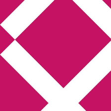
Annikas l
Hem
Boktolva
Författarfemman
Kon
Gästinlägg
Bokbloggsjerka
Bloggmarato