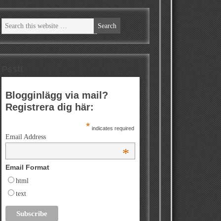
Psst!
Blogginlägg via mail?
Registrera dig här:
*
indicates required
Email Address
*
Email Format
html
text