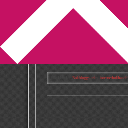
You are here:
Home
/
Archives for internetbok
Uppsamlingsheat
2012-05-22
by
Annika
6 Comments
Det är extremt inspirerande att läsa alla k
gång var frågan om deltagarna hade några a
Filed Under:
Bokbloggsjerka
,
internetbokhande