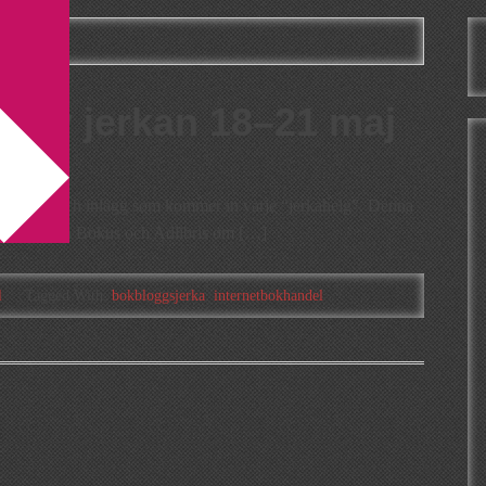
handel
 av jerkan 18–21 maj
ommentarer och inlägg som kommer in varje “jerkahelg”. Denna
ndra tips än Bokus och Adlibris om […]
l
Tagged With:
bokbloggsjerka
,
internetbokhandel