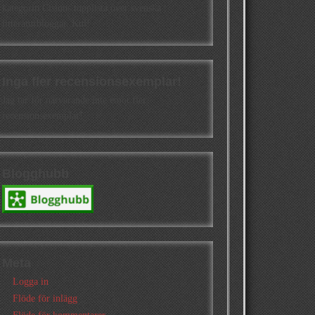
kategorin Cisions topplista över svenska
litteraturbloggar. Kul!
Inga fler recensionsexemplar!
Jag tar för närvarande inte emot fler
recensionsexemplar!
Blogghubb
Meta
Logga in
Flöde för inlägg