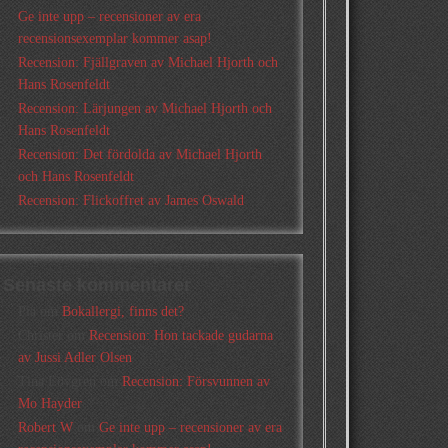
Ge inte upp – recensioner av era
recensionsexemplar kommer asap!
Recension: Fjällgraven av Michael Hjorth och
Hans Rosenfeldt
Recension: Lärjungen av Michael Hjorth och
Hans Rosenfeldt
Recension: Det fördolda av Michael Hjorth
och Hans Rosenfeldt
Recension: Flickoffret av James Oswald
Senaste kommentarer
Pia
om
Bokallergi, finns det?
Christer
om
Recension: Hon tackade gudarna
av Jussi Adler Olsen
Tina Lövgren
om
Recension: Försvunnen av
Mo Hayder
Robert W
om
Ge inte upp – recensioner av era