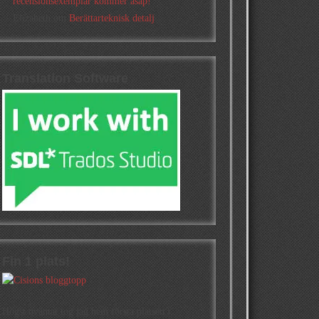
recensionsexemplar kommer asap!
Elizabeth
om
Berättarteknisk detalj
Translation Software
Fin 1 plats!
Högst oväntat tog jag hem första platsen i