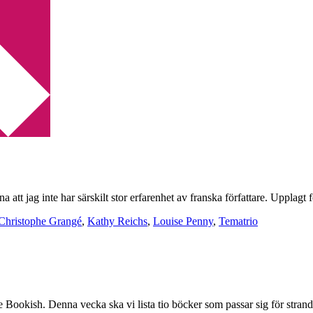
 att jag inte har särskilt stor erfarenhet av franska författare. Upplagt
Christophe Grangé
,
Kathy Reichs
,
Louise Penny
,
Tematrio
Bookish. Denna vecka ska vi lista tio böcker som passar sig för strand