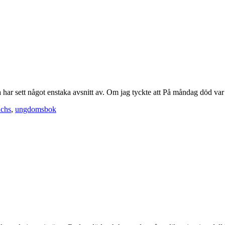
ra har sett något enstaka avsnitt av. Om jag tyckte att På måndag död v
ichs
,
ungdomsbok