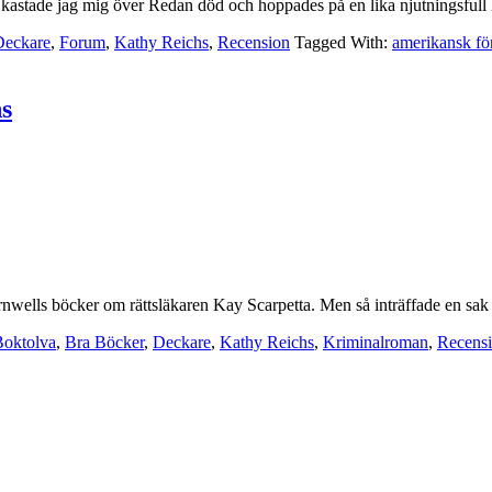
kastade jag mig över Redan död och hoppades på en lika njutningsfull l
Deckare
,
Forum
,
Kathy Reichs
,
Recension
Tagged With:
amerikansk för
s
ornwells böcker om rättsläkaren Kay Scarpetta. Men så inträffade en sa
Boktolva
,
Bra Böcker
,
Deckare
,
Kathy Reichs
,
Kriminalroman
,
Recens