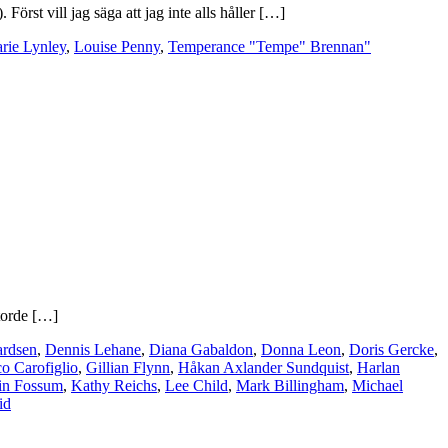
st vill jag säga att jag inte alls håller […]
rie Lynley
,
Louise Penny
,
Temperance "Tempe" Brennan"
 torde […]
ardsen
,
Dennis Lehane
,
Diana Gabaldon
,
Donna Leon
,
Doris Gercke
,
co Carofiglio
,
Gillian Flynn
,
Håkan Axlander Sundquist
,
Harlan
in Fossum
,
Kathy Reichs
,
Lee Child
,
Mark Billingham
,
Michael
id