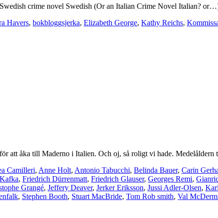
edish crime novel Swedish (Or an Italian Crime Novel Italian? or…). För
ra Havers
,
bokbloggsjerka
,
Elizabeth George
,
Kathy Reichs
,
Kommissa
r att åka till Maderno i Italien. Och oj, så roligt vi hade. Medelåldern
a Camilleri
,
Anne Holt
,
Antonio Tabucchi
,
Belinda Bauer
,
Carin Gerh
 Kafka
,
Friedrich Dürrenmatt
,
Friedrich Glauser
,
Georges Remi
,
Gianri
stophe Grangé
,
Jeffery Deaver
,
Jerker Eriksson
,
Jussi Adler-Olsen
,
Kar
enfalk
,
Stephen Booth
,
Stuart MacBride
,
Tom Rob smith
,
Val McDerm