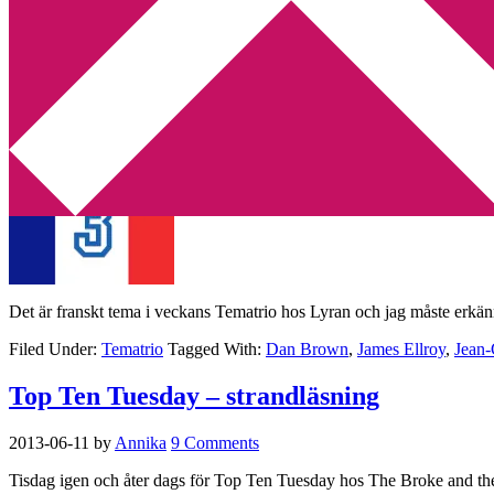
Min tv-blogg
You are here:
Home
/
Archives for Kathy Reichs
Tematrio – Frankrike
2013-07-17
by
Annika
6 Comments
Det är franskt tema i veckans Tematrio hos Lyran och jag måste erkänna
Filed Under:
Tematrio
Tagged With:
Dan Brown
,
James Ellroy
,
Jean-
Top Ten Tuesday – strandläsning
2013-06-11
by
Annika
9 Comments
Tisdag igen och åter dags för Top Ten Tuesday hos The Broke and the 