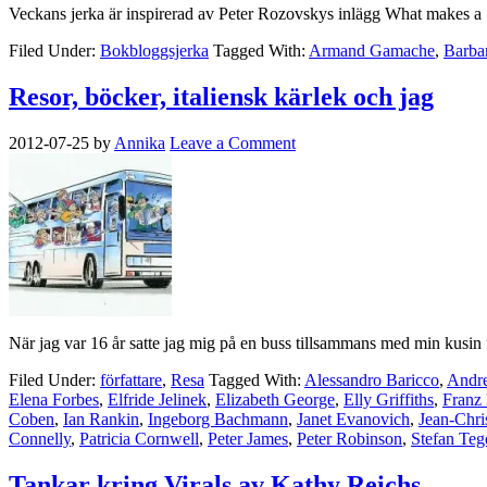
Veckans jerka är inspirerad av Peter Rozovskys inlägg What makes a Sw
Filed Under:
Bokbloggsjerka
Tagged With:
Armand Gamache
,
Barba
Resor, böcker, italiensk kärlek och jag
2012-07-25
by
Annika
Leave a Comment
När jag var 16 år satte jag mig på en buss tillsammans med min kusin fö
Filed Under:
författare
,
Resa
Tagged With:
Alessandro Baricco
,
Andre
Elena Forbes
,
Elfride Jelinek
,
Elizabeth George
,
Elly Griffiths
,
Franz
Coben
,
Ian Rankin
,
Ingeborg Bachmann
,
Janet Evanovich
,
Jean-Chri
Connelly
,
Patricia Cornwell
,
Peter James
,
Peter Robinson
,
Stefan Teg
Tankar kring Virals av Kathy Reichs