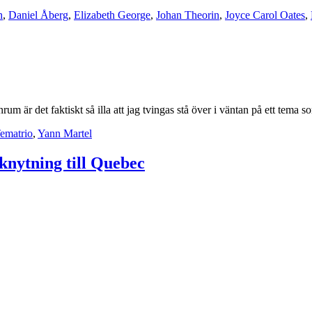
h
,
Daniel Åberg
,
Elizabeth George
,
Johan Theorin
,
Joyce Carol Oates
,
um är det faktiskt så illa att jag tvingas stå över i väntan på ett tema 
ematrio
,
Yann Martel
knytning till Quebec