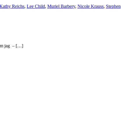
Kathy Reichs
,
Lee Child
,
Muriel Barbery
,
Nicole Krauss
,
Stephen
som jag – […]