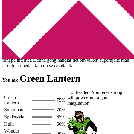
Min tv-blogg
You are here:
Home
/
Meme
/
Vilken superhjälte är du?
Vilken superhjälte är du?
2012-07-11
by
Annika
5 Comments
Ibland kan jag inte låta bli att kasta mig in i olika memes som snurrar
runt på internet. Denna gång handlar det om vilken superhjälte man
är och här nedan kan du se resultatet:
Green Lantern
You are
Hot-headed. You have strong
Green
will power and a good
75%
Lantern
imagination.
Superman
70%
Spider-Man
65%
Hulk
60%
Wonder
60%