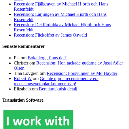
Recension: Fjällgraven av Michael Hjorth och Hans
Rosenfeldt
Recension: Lärjungen av Michael Hjorth och Hans
Rosenfeldt
Recension: Det fördolda av Michael Hjorth och Hans
Rosenfeldt
Recension: Flickoffret av James Oswald
Senaste kommentarer
Pia
om
Bokallergi, finns det?
Christer
om
Recension: Hon tackade gudarna av Jussi Adler
Olsen
Tina Lövgren
om
Recension: Försvunnen av Mo Hayder
Robert W
om
Ge inte upp – recensioner av era
recensionsexemplar kommer asap!
Elizabeth
om
Berättarteknisk detalj
Translation Software