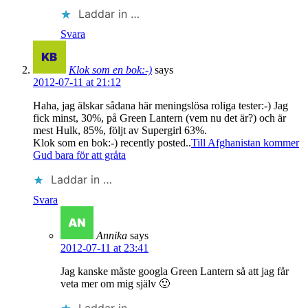
Laddar in …
Svara
Klok som en bok:-)
says
2012-07-11 at 21:12
Haha, jag älskar sådana här meningslösa roliga tester:-) Jag
fick minst, 30%, på Green Lantern (vem nu det är?) och är
mest Hulk, 85%, följt av Supergirl 63%.
Klok som en bok:-) recently posted..
Till Afghanistan kommer
Gud bara för att gråta
Laddar in …
Svara
Annika
says
2012-07-11 at 23:41
Jag kanske måste googla Green Lantern så att jag får
veta mer om mig själv 🙂
Laddar in …