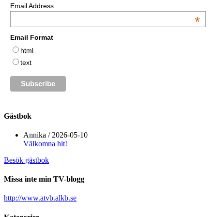
Email Address
*
Email Format
html
text
Gästbok
Annika
/
2026-05-10
Välkomna hit!
Besök gästbok
Missa inte min TV-blogg
http://www.atvb.alkb.se