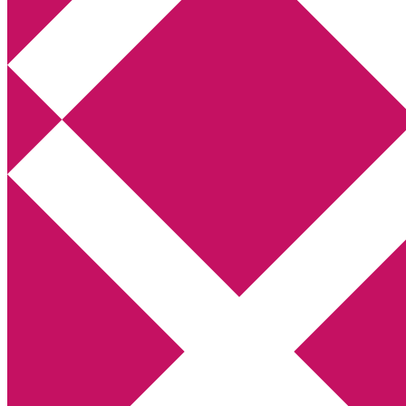
Annikas litteratur- och kulturblogg
Deckare, kriminalromaner, thrillers
Hem
Boktolva
Författarfemman
Kontakt
Om
Webbshop Amazon
Gästinlägg
Bokbloggsjerka
Bloggmaraton
Deckare
Kriminalroman
Utskriftscentralen