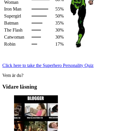
Woman
Iron Man
55%
Supergirl
50%
Batman
35%
The Flash
30%
Catwoman
30%
Robin
17%
Click here to take the Superhero Personality Quiz
Vem är du?
Vidare läsning