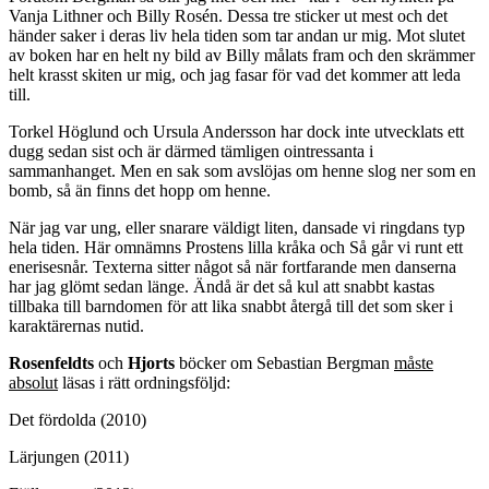
Vanja Lithner och Billy Rosén. Dessa tre sticker ut mest och det
händer saker i deras liv hela tiden som tar andan ur mig. Mot slutet
av boken har en helt ny bild av Billy målats fram och den skrämmer
helt krasst skiten ur mig, och jag fasar för vad det kommer att leda
till.
Torkel Höglund och Ursula Andersson har dock inte utvecklats ett
dugg sedan sist och är därmed tämligen ointressanta i
sammanhanget. Men en sak som avslöjas om henne slog ner som en
bomb, så än finns det hopp om henne.
När jag var ung, eller snarare väldigt liten, dansade vi ringdans typ
hela tiden. Här omnämns Prostens lilla kråka och Så går vi runt ett
enerisesnår. Texterna sitter något så när fortfarande men danserna
har jag glömt sedan länge. Ändå är det så kul att snabbt kastas
tillbaka till barndomen för att lika snabbt återgå till det som sker i
karaktärernas nutid.
Rosenfeldts
och
Hjorts
böcker om Sebastian Bergman
måste
absolut
läsas i rätt ordningsföljd:
Det fördolda (2010)
Lärjungen (2011)