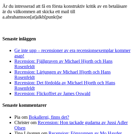
Är du intresserad att få en första konstruktiv kritik av en betaläsare
är du välkommen att skicka ett mail till
a.abrahamsson[at]alkb[punkt]se
Senaste inläggen
Ge inte upp – recensioner av era recensionsexemplar kommer
asap!
Recension: Fjällgraven av Michael Hjorth och Hans
Rosenfeldt
Recension: Lärjungen av Michael Hjorth och Hans
Rosenfeldt
Recension: Det fördolda av Michael Hjorth och Hans
Rosenfeldt
Recension: Flickoffret av James Oswald
Senaste kommentarer
Pia
om
Bokallergi, finns det?
Christer
om
Recension: Hon tackade gudarna av Jussi Adler
Olsen
Tina Lövgren
om
Recension: Försvunnen av Mo Hayder