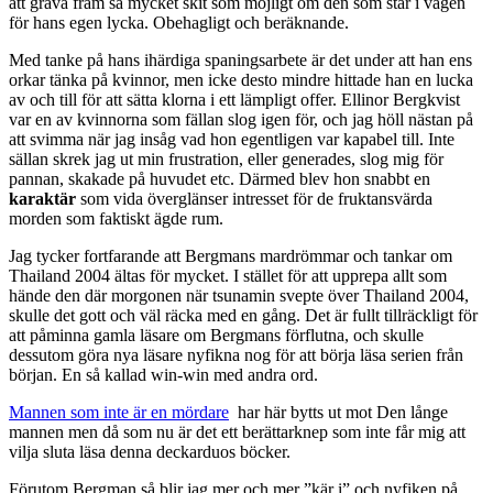
att gräva fram så mycket skit som möjligt om den som står i vägen
för hans egen lycka. Obehagligt och beräknande.
Med tanke på hans ihärdiga spaningsarbete är det under att han ens
orkar tänka på kvinnor, men icke desto mindre hittade han en lucka
av och till för att sätta klorna i ett lämpligt offer. Ellinor Bergkvist
var en av kvinnorna som fällan slog igen för, och jag höll nästan på
att svimma när jag insåg vad hon egentligen var kapabel till. Inte
sällan skrek jag ut min frustration, eller generades, slog mig för
pannan, skakade på huvudet etc. Därmed blev hon snabbt en
karaktär
som vida överglänser intresset för de fruktansvärda
morden som faktiskt ägde rum.
Jag tycker fortfarande att Bergmans mardrömmar och tankar om
Thailand 2004 ältas för mycket. I stället för att upprepa allt som
hände den där morgonen när tsunamin svepte över Thailand 2004,
skulle det gott och väl räcka med en gång. Det är fullt tillräckligt för
att påminna gamla läsare om Bergmans förflutna, och skulle
dessutom göra nya läsare nyfikna nog för att börja läsa serien från
början. En så kallad win-win med andra ord.
Mannen som inte är en mördare
har här bytts ut mot Den långe
mannen men då som nu är det ett berättarknep som inte får mig att
vilja sluta läsa denna deckarduos böcker.
Förutom Bergman så blir jag mer och mer ”kär i” och nyfiken på