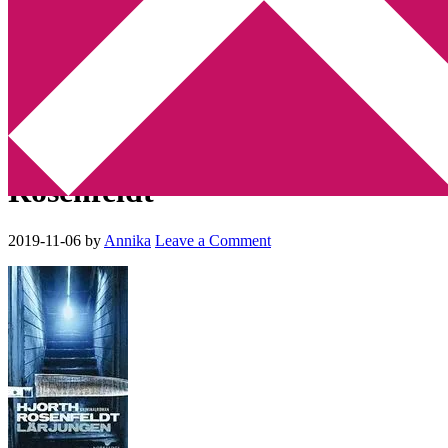
Min tv-blogg
You are here:
Home
/
Betyg 4
/
Recension: Lärjungen av Michael
Hjorth och Hans Rosenfeldt
Recension: Lärjungen av
Michael Hjorth och Hans
Rosenfeldt
2019-11-06
by
Annika
Leave a Comment