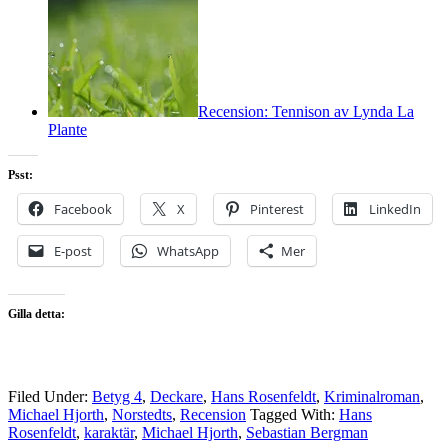
Recension: Tennison av Lynda La
Plante
Psst:
Facebook
X
Pinterest
LinkedIn
E-post
WhatsApp
Mer
Gilla detta:
Filed Under:
Betyg 4
,
Deckare
,
Hans Rosenfeldt
,
Kriminalroman
,
Michael Hjorth
,
Norstedts
,
Recension
Tagged With:
Hans
Rosenfeldt
,
karaktär
,
Michael Hjorth
,
Sebastian Bergman