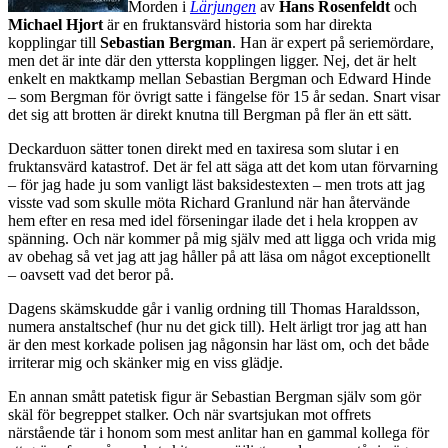
Morden i
Lärjungen
av
Hans Rosenfeldt
och
Michael Hjort
är en fruktansvärd historia som har direkta
kopplingar till
Sebastian Bergman
. Han är expert på seriemördare,
men det är inte där den yttersta kopplingen ligger. Nej, det är helt
enkelt en maktkamp mellan Sebastian Bergman och Edward Hinde
– som Bergman för övrigt satte i fängelse för 15 år sedan. Snart visar
det sig att brotten är direkt knutna till Bergman på fler än ett sätt.
Deckarduon sätter tonen direkt med en taxiresa som slutar i en
fruktansvärd katastrof. Det är fel att säga att det kom utan förvarning
– för jag hade ju som vanligt läst baksidestexten – men trots att jag
visste vad som skulle möta Richard Granlund när han återvände
hem efter en resa med idel förseningar ilade det i hela kroppen av
spänning. Och när kommer på mig själv med att ligga och vrida mig
av obehag så vet jag att jag håller på att läsa om något exceptionellt
– oavsett vad det beror på.
Dagens skämskudde går i vanlig ordning till Thomas Haraldsson,
numera anstaltschef (hur nu det gick till). Helt ärligt tror jag att han
är den mest korkade polisen jag någonsin har läst om, och det både
irriterar mig och skänker mig en viss glädje.
En annan smått patetisk figur är Sebastian Bergman själv som gör
skäl för begreppet stalker. Och när svartsjukan mot offrets
närstående tär i honom som mest anlitar han en gammal kollega för