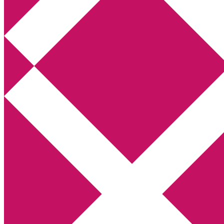
Annikas litteratur- och kulturblogg
Deckare, kriminalromaner, thrillers
Hem
Boktolva
Författarfemman
Kontakt
Om
Webbshop Amazon
Gästinlägg
Bokbloggsjerka
Bloggmaraton
Deckare
Kriminalroman
Utskriftscentralen