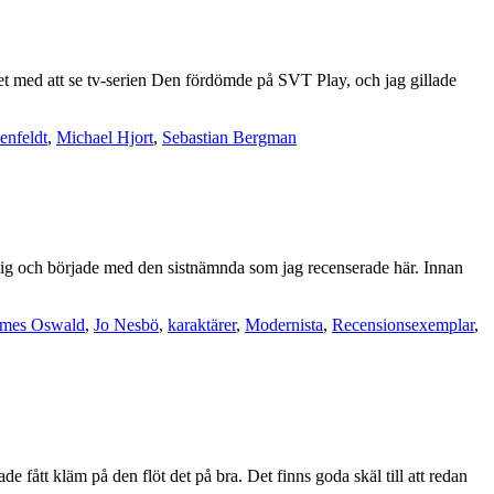
 det med att se tv-serien Den fördömde på SVT Play, och jag gillade
enfeldt
,
Michael Hjort
,
Sebastian Bergman
mig och började med den sistnämnda som jag recenserade här. Innan
ames Oswald
,
Jo Nesbö
,
karaktärer
,
Modernista
,
Recensionsexemplar
,
e fått kläm på den flöt det på bra. Det finns goda skäl till att redan