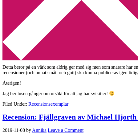
Kriminalroman
Utskriftscentralen
Min tv-blogg
Ge inte upp – recensioner av era recensi
2020-08-02
by
Annika
1 Comment
Jag har under åren fått ta emot en mängd
recensionsexemplar
av både
vårt avtal.
Detta beror på en värk som aldrig ger med sig men som snarare har en ten
recensioner (och annat smått och gott) ska kunna publiceras igen tidig
Återigen!
Jag ber tusen gånger om ursäkt för att jag har svikit er!
Filed Under:
Recensionsexemplar
Recension: Fjällgraven av Michael Hjorth
2019-11-08
by
Annika
Leave a Comment