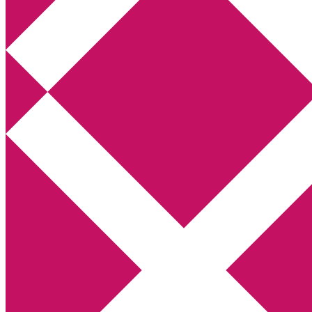
Annikas litteratur- och kulturb
Deckare, kriminalromaner, thrillers
Hem
Boktolva
Författarfemman
Kontakt
Om
Webbshop Amazon
Gästinlägg
Bokbloggsjerka
Bloggmaraton
Deckare