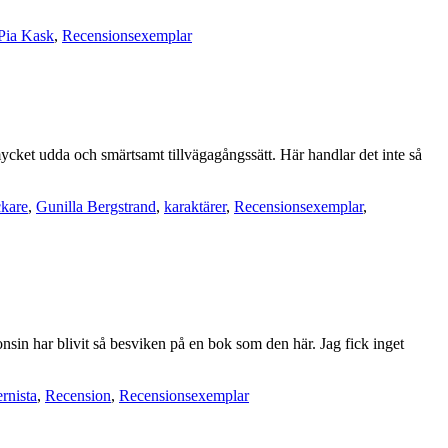
Pia Kask
,
Recensionsexemplar
ycket udda och smärtsamt tillvägagångssätt. Här handlar det inte så
kare
,
Gunilla Bergstrand
,
karaktärer
,
Recensionsexemplar
,
onsin har blivit så besviken på en bok som den här. Jag fick inget
rnista
,
Recension
,
Recensionsexemplar