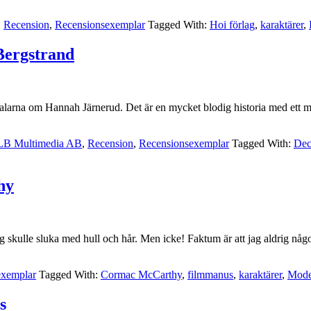
,
Recension
,
Recensionsexemplar
Tagged With:
Hoi förlag
,
karaktärer
,
 Bergstrand
 Dalarna om Hannah Järnerud. Det är en mycket blodig historia med ett m
LB Multimedia AB
,
Recension
,
Recensionsexemplar
Tagged With:
Dec
hy
ag skulle sluka med hull och hår. Men icke! Faktum är att jag aldrig någ
exemplar
Tagged With:
Cormac McCarthy
,
filmmanus
,
karaktärer
,
Mode
s