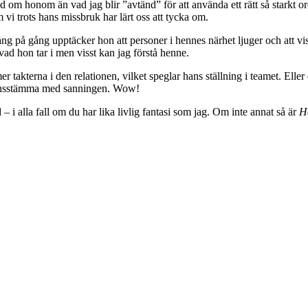
nd om honom än vad jag blir ”avtänd” för att använda ett rätt så starkt 
vi trots hans missbruk har lärt oss att tycka om.
 Gång på gång upptäcker hon att personer i hennes närhet ljuger och att vi
ad hon tar i men visst kan jag förstå henne.
akterna i den relationen, vilket speglar hans ställning i teamet. Eller d
verensstämma med sanningen. Wow!
d – i alla fall om du har lika livlig fantasi som jag. Om inte annat så är
H