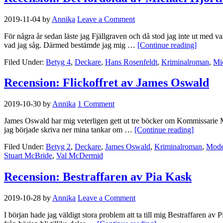
2019-11-04
by
Annika
Leave a Comment
För några år sedan läste jag Fjällgraven och då stod jag inte ut med v
vad jag såg. Därmed bestämde jag mig …
[Continue reading]
Filed Under:
Betyg 4
,
Deckare
,
Hans Rosenfeldt
,
Kriminalroman
,
Mi
Recension: Flickoffret av James Oswald
2019-10-30
by
Annika
1 Comment
James Oswald har mig veterligen gett ut tre böcker om Kommissarie M
jag började skriva ner mina tankar om …
[Continue reading]
Filed Under:
Betyg 2
,
Deckare
,
James Oswald
,
Kriminalroman
,
Mode
Stuart McBride
,
Val McDermid
Recension: Bestraffaren av Pia Kask
2019-10-28
by
Annika
Leave a Comment
I början hade jag väldigt stora problem att ta till mig Bestraffaren av 