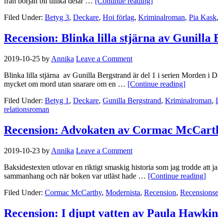
från början bli tillika delar …
[Continue reading]
Filed Under:
Betyg 3
,
Deckare
,
Hoi förlag
,
Kriminalroman
,
Pia Kask
Recension: Blinka lilla stjärna av Gunilla
2019-10-25
by
Annika
Leave a Comment
Blinka lilla stjärna av Gunilla Bergstrand är del 1 i serien Morden i
mycket om mord utan snarare om en …
[Continue reading]
Filed Under:
Betyg 1
,
Deckare
,
Gunilla Bergstrand
,
Kriminalroman
,
relationsroman
Recension: Advokaten av Cormac McCart
2019-10-23
by
Annika
Leave a Comment
Baksidestexten utlovar en riktigt smaskig historia som jag trodde att j
sammanhang och när boken var utläst hade …
[Continue reading]
Filed Under:
Cormac McCarthy
,
Modernista
,
Recension
,
Recensions
Recension: I djupt vatten av Paula Hawkin