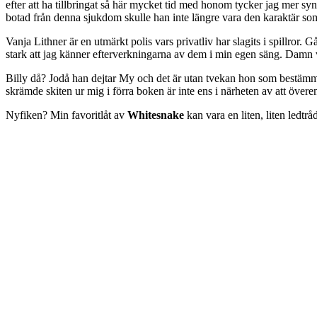
efter att ha tillbringat så här mycket tid med honom tycker jag mer sy
botad från denna sjukdom skulle han inte längre vara den karaktär som 
Vanja Lithner är en utmärkt polis vars privatliv har slagits i spillror.
stark att jag känner efterverkningarna av dem i min egen säng. Damn v
Billy då? Jodå han dejtar My och det är utan tvekan hon som bestämmer t
skrämde skiten ur mig i förra boken är inte ens i närheten av att ö
Nyfiken? Min favoritlåt av
Whitesnake
kan vara en liten, liten ledtrå