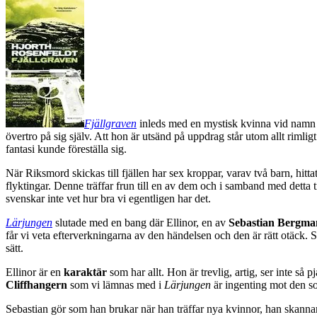
Fjällgraven
inleds med en mystisk kvinna vid namn Pa
övertro på sig själv. Att hon är utsänd på uppdrag står utom allt rimligt
fantasi kunde föreställa sig.
När Riksmord skickas till fjällen har sex kroppar, varav två barn, hitt
flyktingar. Denne träffar frun till en av dem och i samband med detta 
svenskar inte vet hur bra vi egentligen har det.
Lärjungen
slutade med en bang där Ellinor, en av
Sebastian Bergma
får vi veta efterverkningarna av den händelsen och den är rätt otäck. Se
sätt.
Ellinor är en
karaktär
som har allt. Hon är trevlig, artig, ser inte så p
Cliffhangern
som vi lämnas med i
Lärjungen
är ingenting mot den so
Sebastian gör som han brukar när han träffar nya kvinnor, han skannar 