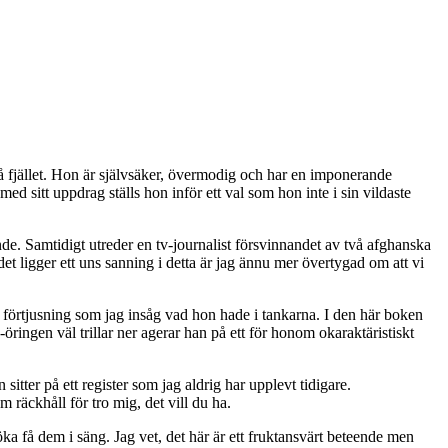
å fjället. Hon är självsäker, övermodig och har en imponerande
med sitt uppdrag ställs hon inför ett val som hon inte i sin vildaste
ande. Samtidigt utreder en tv-journalist försvinnandet av två afghanska
et ligger ett uns sanning i detta är jag ännu mer övertygad om att vi
d förtjusning som jag insåg vad hon hade i tankarna. I den här boken
-öringen väl trillar ner agerar han på ett för honom okaraktäristiskt
 sitter på ett register som jag aldrig har upplevt tidigare.
m räckhåll för tro mig, det vill du ha.
ka få dem i säng. Jag vet, det här är ett fruktansvärt beteende men