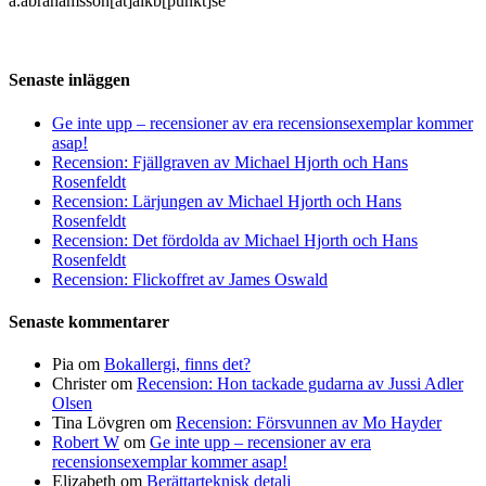
a.abrahamsson[at]alkb[punkt]se
Senaste inläggen
Ge inte upp – recensioner av era recensionsexemplar kommer
asap!
Recension: Fjällgraven av Michael Hjorth och Hans
Rosenfeldt
Recension: Lärjungen av Michael Hjorth och Hans
Rosenfeldt
Recension: Det fördolda av Michael Hjorth och Hans
Rosenfeldt
Recension: Flickoffret av James Oswald
Senaste kommentarer
Pia
om
Bokallergi, finns det?
Christer
om
Recension: Hon tackade gudarna av Jussi Adler
Olsen
Tina Lövgren
om
Recension: Försvunnen av Mo Hayder
Robert W
om
Ge inte upp – recensioner av era
recensionsexemplar kommer asap!
Elizabeth
om
Berättarteknisk detalj