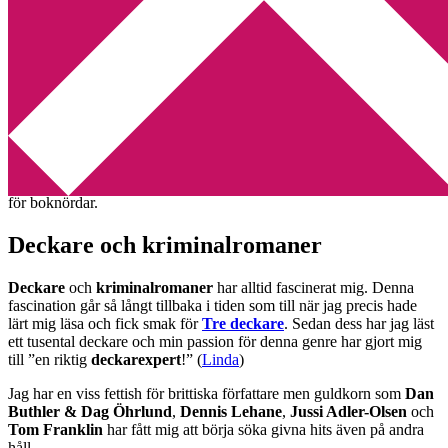
Min tv-blogg
You are here:
Home
/
Om
Om
Jag heter Annika Abrahamsson och till vardags arbetar jag som
översättare. All övrig tid lägger jag på att läsa allt som står till buds
om bl.a. böcker, intressanta författare och tidsbesparande hjälpmedel
för boknördar.
Deckare och kriminalromaner
Deckare
och
kriminalromaner
har alltid fascinerat mig. Denna
fascination går så långt tillbaka i tiden som till när jag precis hade
lärt mig läsa och fick smak för
Tre deckare
. Sedan dess har jag läst
ett tusental deckare och min passion för denna genre har gjort mig
till ”en riktig
deckarexpert
!” (
Linda
)
Jag har en viss fettish för brittiska författare men guldkorn som
Dan
Buthler & Dag Öhrlund
,
Dennis Lehane
,
Jussi Adler-Olsen
och
Tom Franklin
har fått mig att börja söka givna hits även på andra
håll.