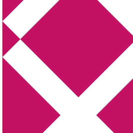
Annikas litteratur- och kulturblogg
Deckare, kriminalromaner, thrillers
Hem
Boktolva
Författarfemman
Kontakt
Om
Webbshop Amazon
Gästinlägg
Bokbloggsjerka
Bloggmaraton
Deckare
Kriminalroman
Utskriftscentralen