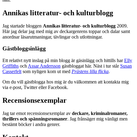
Annikas litteratur- och kulturblogg
Jag startade bloggen
Annikas litteratur- och kulturblogg
2009.
Här jag delar jag med mig av deckargenrens toppar och dalar samt
anordnar läsarutmaningar, tävlingar och utlottningar.
Gästbloggsinlägg
Ett relativt nytt inslag på min blogg är gäsinlägg och hittills har
Elly
Griffiths
och
Assar Andersson
gästbloggat här. Näst i tur står
Susan
Casserfelt
som nyligen kom ut med
Prästens lilla flicka
.
Om du vill gästblogga hos mig är du välkommen att kontakta mig
via e-post, Twitter eller Facebook.
Recensionsexemplar
Jag tar emot recensionsexemplar av
deckare, kriminalromaner,
thrillers och spänningsromaner
. Jag frånsäger mig vänligt men
bestämt böcker i andra genrer.