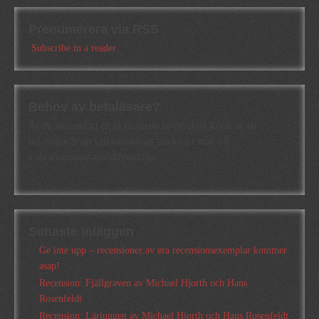
Prenumerera via RSS
Subscribe in a reader
Behov av betaläsare?
Är du intresserad att få en första konstruktiv kritik av en
betaläsare är du välkommen att skicka ett mail till
a.abrahamsson[at]alkb[punkt]se
Senaste inläggen
Ge inte upp – recensioner av era recensionsexemplar kommer
asap!
Recension: Fjällgraven av Michael Hjorth och Hans
Rosenfeldt
Recension: Lärjungen av Michael Hjorth och Hans Rosenfeldt