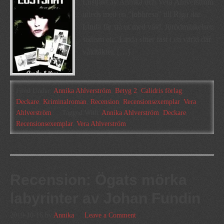
Lustjakt av Annika och Vera Ahlverström
inleds med en ”jobbresa” till Riga där
Linda får stå ut med våld, förödmjukelser,
sadism etc. Linda sitter fast i en värld där
våldtäkter, […]
Filed Under:
Annika Ahlverström
,
Betyg 2
,
Calidris förlag
,
Deckare
,
Kriminalroman
,
Recension
,
Recensionsexemplar
,
Vera
Ahlverström
Tagged With:
Annika Ahlverström
,
Deckare
,
Recensionsexemplar
,
Vera Ahlverström
Recension: Ögats mörka
labyrinter av Johan Fundin
2019-10-16
by
Annika
Leave a Comment