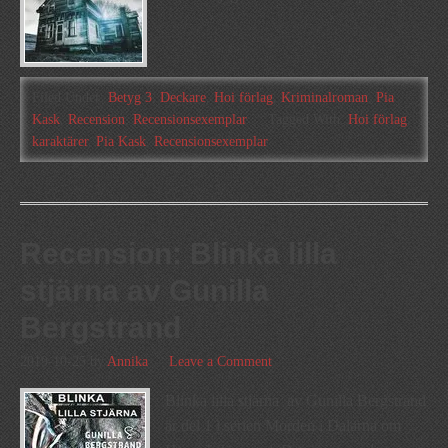
Filed Under:
Betyg 3
,
Deckare
,
Hoi förlag
,
Kriminalroman
,
Pia
Kask
,
Recension
,
Recensionsexemplar
Tagged With:
Hoi förlag
,
karaktärer
,
Pia Kask
,
Recensionsexemplar
Recension: Blinka lilla
stjärna av Gunilla
Bergstrand
2019-10-25
by
Annika
Leave a Comment
Blinka lilla stjärna av Gunilla Bergstrand
är del 1 i serien Morden i Dalarna om