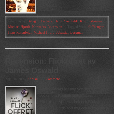
Filed Under:
Betyg 4
,
Deckare
,
Hans Rosenfeldt
,
Kriminalroman
,
Michael Hjorth
,
Norstedts
,
Recension
Tagged With:
cliffhanger
,
Hans Rosenfeldt
,
Michael Hjort
,
Sebastian Bergman
Recension: Flickoffret av
James Oswald
2019-10-30
by
Annika
1 Comment
James Oswald har mig veterligen gett ut tre
böcker om Kommissarie McLean:
Flickoffret, Själarnas bok och Bödelns
sång. Jag gjorde bort mig och började med