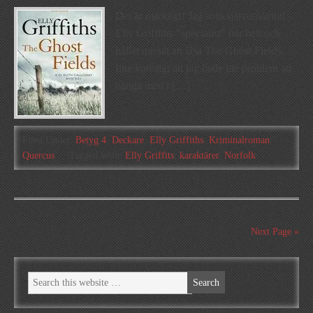
Det är märkligt! Jag som självutnämnd
Elly Griffiths ”specialist” har helt och
hållet missat att läsa The Ghost Fields.
Inte konstigt att jag hade lite problem att
hänga med i […]
Filed Under:
Betyg 4
,
Deckare
,
Elly Griffiths
,
Kriminalroman
,
Quercus
Tagged With:
Elly Griffits
,
karaktärer
,
Norfolk
Next Page »