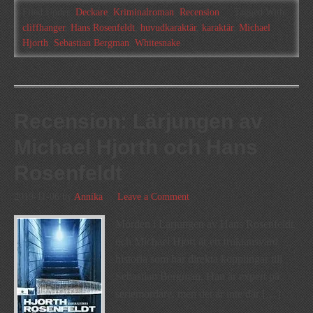
Filed Under:
Deckare
,
Kriminalroman
,
Recension
Tagged With:
cliffhanger
,
Hans Rosenfeldt
,
huvudkaraktär
,
karaktär
,
Michael
Hjorth
,
Sebastian Bergman
,
Whitesnake
Recension: Lärjungen av
Michael Hjorth och Hans
Rosenfeldt
2019-11-06
by
Annika
Leave a Comment
Morden i Lärjungen av Hans Rosenfeldt
och Michael Hjort är en fruktansvärd
historia som har direkta kopplingar till
Sebastian Bergman. Han är expert på
seriemördare, men det är inte där […]