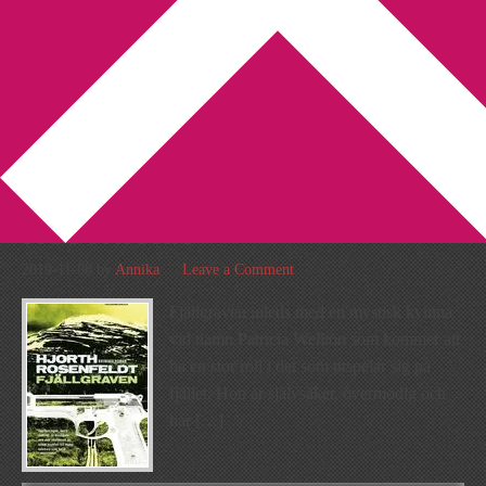
You are here:
Home
/
Archives for Kriminalroman
Recension: Fjällgraven av
Michael Hjorth och Hans
Rosenfeldt
2019-11-08
by
Annika
Leave a Comment
Fjällgraven inleds med en mystisk kvinna
vid namn Patricia Wellton som kommer att
ha en stor roll i det som utspelar sig på
fjället. Hon är självsäker, övermodig och
har […]