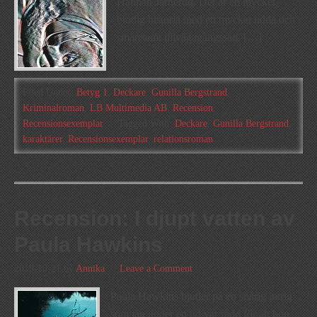
Hannah Järnerud. Det är en mycket
blodig historia med ett mycket udda och
smärtsamt tillvägagångssätt. […]
Filed Under:
Betyg 1
,
Deckare
,
Gunilla Bergstrand
,
Kriminalroman
,
LB Multimedia AB
,
Recension
,
Recensionsexemplar
Tagged With:
Deckare
,
Gunilla Bergstrand
,
karaktärer
,
Recensionsexemplar
,
relationsroman
Recension: I djupt vatten av
Paula Hawkins
2019-10-21
by
Annika
Leave a Comment
Paula Hawkins bjuder på en snårig intrig
som jag under en tid var rädd för att hon