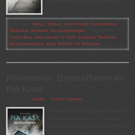
den sistnämnda som jag recenserade […]
Filed Under:
Betyg 2
,
Deckare
,
James Oswald
,
Kriminalroman
,
Modernista
,
Recension
,
Recensionsexemplar
Tagged With:
Gunilla Roos
,
James Oswald
,
Jo Nesbö
,
karaktärer
,
Modernista
,
Recensionsexemplar
,
Stuart McBride
,
Val McDermid
Recension: Bestraffaren av
Pia Kask
2019-10-28
by
Annika
Leave a Comment
I början hade jag väldigt stora problem att
ta till mig Bestraffaren av Pia Kask på
grund av den udda, säregna berättarstilen.
Men när jag väl hade fått kläm på […]