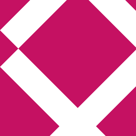
Annikas litteratur-
och kulturblogg
Deckare, kriminalromaner, thrillers
Hem
Boktolva
Författarfemman
Kontakt
Om
Webbshop Amazon
Gästinlägg
Bokbloggsjerka
Bloggmaraton
Deckare
Kriminalroman
Utskriftscentralen
Min tv-blogg