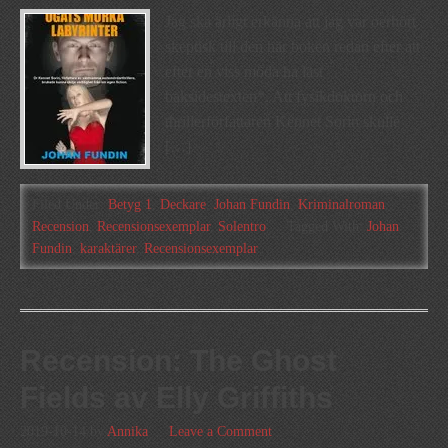
Jag ska ärligt erkänna att jag var oerhört
skeptisk till den här boken redan efter att
efter en viss möda ha läst
baksidestexten*. Att fysikdoktorn och
thrillerförfattaren Kennet Sorin skulle
[…]
Filed Under:
Betyg 1
,
Deckare
,
Johan Fundin
,
Kriminalroman
,
Recension
,
Recensionsexemplar
,
Solentro
Tagged With:
Johan
Fundin
,
karaktärer
,
Recensionsexemplar
Recension: The Ghost
Fields av Elly Griffiths
2019-10-14
by
Annika
Leave a Comment