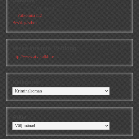
Gästbok
Annika
/
2026-05-10
Välkomna hit!
Besök gästbok
Missa inte min TV-blogg
http://www.atvb.alkb.se
Kategorier
Kategorier
Arkiv
Arkiv