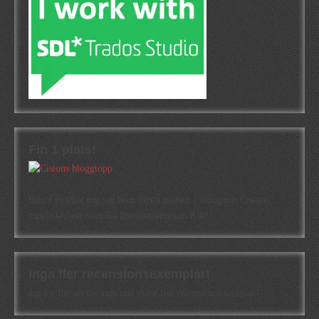
Fin 1 plats!
Högst oväntat tog jag hem första platsen i kategorin Cisions
topplista över svenska litteraturbloggar. Kul!
Inga fler recensionsexemplar!
Jag tar för närvarande inte emot fler recensionsexemplar!