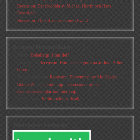
Recension: Det fördolda av Michael Hjorth och Hans
Rosenfeldt
Recension: Flickoffret av James Oswald
Senaste kommentarer
Pia
om
Bokallergi, finns det?
Christer
om
Recension: Hon tackade gudarna av Jussi Adler
Olsen
Tina Lövgren
om
Recension: Försvunnen av Mo Hayder
Robert W
om
Ge inte upp – recensioner av era
recensionsexemplar kommer asap!
Elizabeth
om
Berättarteknisk detalj
Translation Software