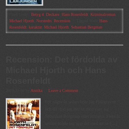
Filed Under:
Betyg 4
,
Deckare
,
Hans Rosenfeldt
,
Kriminalroman
,
Michael Hjorth
,
Norstedts
,
Recension
Tagged With:
Hans
Rosenfeldt
,
karaktär
,
Michael Hjorth
,
Sebastian Bergman
Recension: Det fördolda av
Michael Hjorth och Hans
Rosenfeldt
2019-11-04
by
Annika
Leave a Comment
För några år sedan läste jag Fjällgraven
och då stod jag inte ut med vare sig
Sebastian Bergman eller intrigen. Flera år
senare följde jag upp det med att se […]