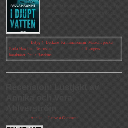
inte skulle kunna knyta ihop. Men med det
karaktärsgalleriet, alla toppar och dalar,
[…]
Filed Under:
Betyg 4
,
Deckare
,
Kriminalroman
,
Massolit pocket
,
Paula Hawkins
,
Recension
Tagged With:
cliffhangers
,
karaktärer
,
Paula Hawkins
Recension: Lustjakt av
Annika och Vera
Ahlverström
2019-10-18
by
Annika
Leave a Comment