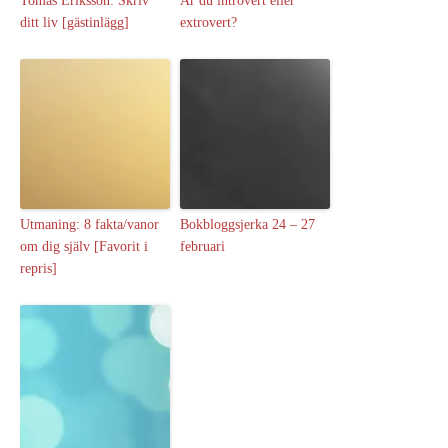
Tomas Eriksson: Skriv
Är du introvert eller
ditt liv [gästinlägg]
extrovert?
Utmaning: 8 fakta/vanor
Bokbloggsjerka 24 – 27
om dig själv [Favorit i
februari
repris]