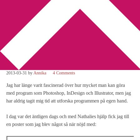
You are here:
Home
/
Personligt
/
10 steg till att bli en bättre
läsare
10 steg till att bli en bättre
läsare
2013-03-31
by
Annika
4 Comments
Jag har länge varit fascinerad över hur mycket man kan göra
med program som Photoshop, InDesign och Illustrator, men jag
har aldrig tagit mig tid att utforska programmen på egen hand.
I dag var det äntligen dags och med Nathalies hjälp fick jag till
en poster som jag blev något så när nöjd med: