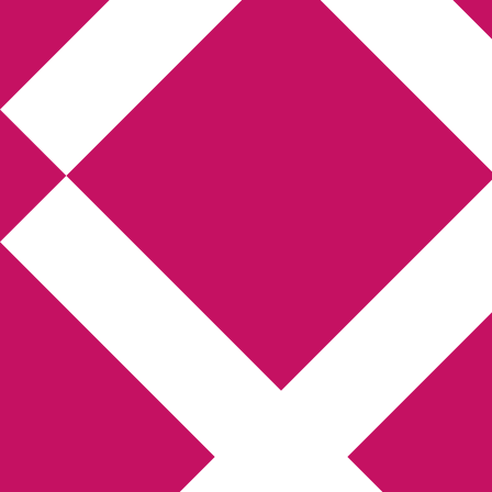
Annikas litteratur-
och kulturblogg
Deckare, kriminalromaner, thrillers
Hem
Boktolva
Författarfemman
Kontakt
Om
Webbshop Amazon
Gästinlägg
Bokbloggsjerka
Bloggmaraton
Deckare
Kriminalroman
Utskriftscentralen
Min tv-blogg