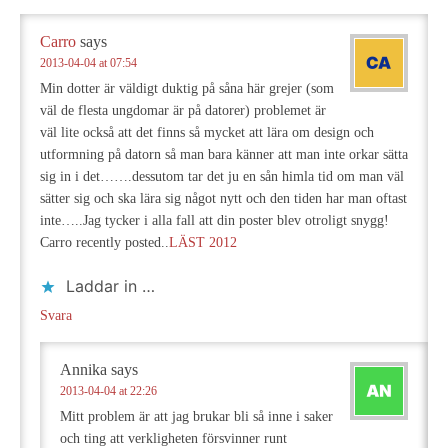
Carro
says
2013-04-04 at 07:54
Min dotter är väldigt duktig på såna här grejer (som
väl de flesta ungdomar är på datorer) problemet är
väl lite också att det finns så mycket att lära om design och
utformning på datorn så man bara känner att man inte orkar sätta
sig in i det…….dessutom tar det ju en sån himla tid om man väl
sätter sig och ska lära sig något nytt och den tiden har man oftast
inte…..Jag tycker i alla fall att din poster blev otroligt snygg!
Carro recently posted..
LÄST 2012
Laddar in …
Svara
Annika
says
2013-04-04 at 22:26
Mitt problem är att jag brukar bli så inne i saker
och ting att verkligheten försvinner runt