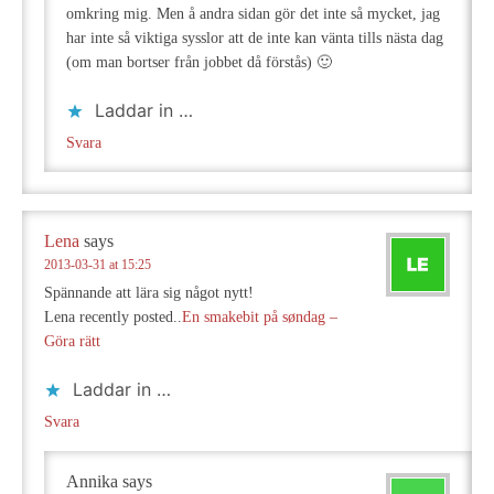
omkring mig. Men å andra sidan gör det inte så mycket, jag
har inte så viktiga sysslor att de inte kan vänta tills nästa dag
(om man bortser från jobbet då förstås) 🙂
Laddar in …
Svara
Lena
says
2013-03-31 at 15:25
Spännande att lära sig något nytt!
Lena recently posted..
En smakebit på søndag –
Göra rätt
Laddar in …
Svara
Annika
says