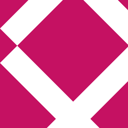
Annikas litteratur-
och kulturblogg
Deckare, kriminalromaner, thrillers
Hem
Boktolva
Författarfemman
Kontakt
Om
Webbshop Amazon
Gästinlägg
Bokbloggsjerka
Bloggmaraton
Deckare
Kriminalroman
Utskriftscentralen
Min tv-blogg