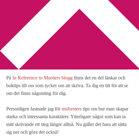
You are here:
Home
/
skrivande
/
Andra länktips om skrivande
Andra länktips om
skrivande
2010-05-09
by
Annika
Leave a Comment
På
In Reference to Murders blogg
finns det en del länkar och
boktips till oss som tycker om att skriva. Ta dig en titt för att se
om det finns någonting för dig.
Personligen fastnade jag för
msforsters
tips om hur man skapar
starka och intressanta karaktärer. Ytterligare något som kan ta
mitt skrivande ett steg längre alltså. Nu gäller det bara att sätta
sig ner och göra det också!