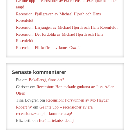
Ge inte upp – recensioner av era recensionsexemplar kommer
asap!
Recension: Fjällgraven av Michael Hjorth och Hans
Rosenfeldt
Recension: Lärjungen av Michael Hjorth och Hans Rosenfeldt
Recension: Det fördolda av Michael Hjorth och Hans
Rosenfeldt
Recension: Flickoffret av James Oswald
Senaste kommentarer
Pia
om
Bokallergi, finns det?
Christer
om
Recension: Hon tackade gudarna av Jussi Adler
Olsen
Tina Lövgren
om
Recension: Försvunnen av Mo Hayder
Robert W
om
Ge inte upp – recensioner av era
recensionsexemplar kommer asap!
Elizabeth
om
Berättarteknisk detalj