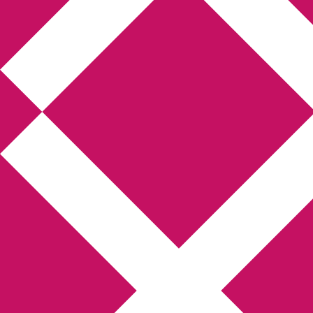
Annikas litteratur-
och kulturblogg
Deckare, kriminalromaner, thrillers
Hem
Boktolva
Författarfemman
Kontakt
Om
Webbshop Amazon
Gästinlägg
Bokbloggsjerka
Bloggmaraton
Deckare
Kriminalroman
Utskriftscentralen
Min tv-blogg