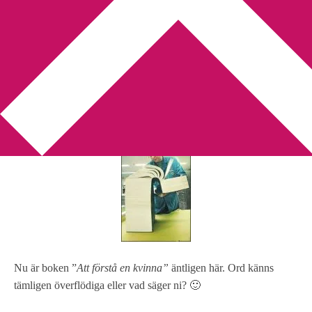
You are here:
Home
/
böcker
/
Äntligen är den här …
Äntligen är den här …
2011-10-18
by
Annika
1 Comment
Nu är boken ”
Att förstå en kvinna”
äntligen här. Ord känns
tämligen överflödiga eller vad säger ni? 🙂