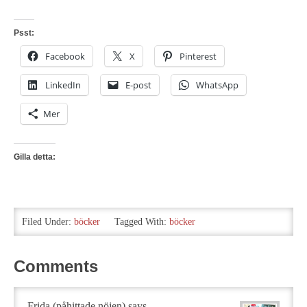
Psst:
Facebook
X
Pinterest
LinkedIn
E-post
WhatsApp
Mer
Gilla detta:
Filed Under:
böcker
Tagged With:
böcker
Comments
Frida (påhittade nöjen)
says