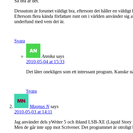
Så bra är det.
Dessutom är forumet väldigt bra, eftersom det håller en väldigt h
Eftersom flera kända författare runt om i världen använder sig
underfund med vem det är.
Svara
Annika
says
2010-05-04 at 15:33
Det låter onekligen som ett intressant program. Kanske nå
Svara
Magnus N
says
2010-05-03 at 14:11
Jag använder dels yWriter 5 och ibland LSB-XE (Liquid Story 
Men de går inte upp mot Scrivener. Det programmet är otroligt b