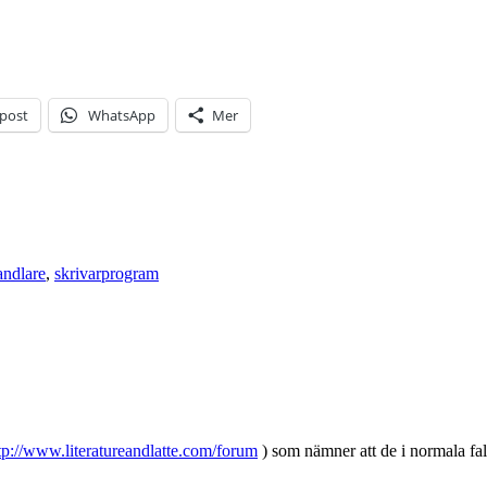
-post
WhatsApp
Mer
ndlare
,
skrivarprogram
tp://www.literatureandlatte.com/forum
) som nämner att de i normala fa