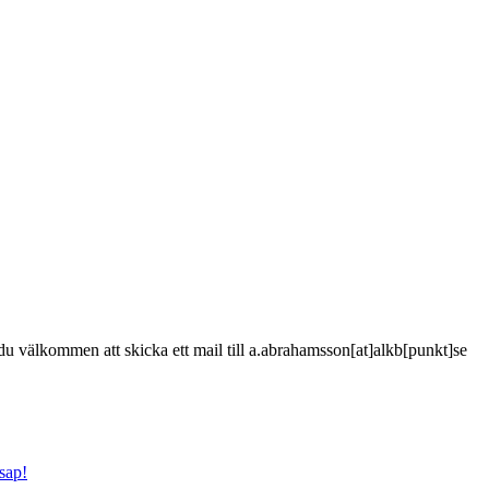
är du välkommen att skicka ett mail till a.abrahamsson[at]alkb[punkt]se
sap!