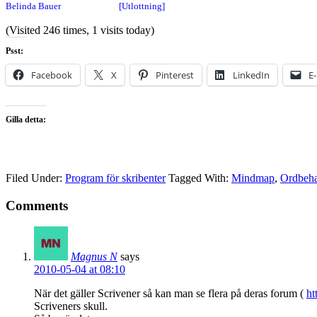
Belinda Bauer
[Utlottning]
(Visited 246 times, 1 visits today)
Psst:
Facebook
X
Pinterest
LinkedIn
E
Gilla detta:
Filed Under:
Program för skribenter
Tagged With:
Mindmap
,
Ordbeha
Comments
Magnus N
says
2010-05-04 at 08:10
När det gäller Scrivener så kan man se flera på deras forum (
ht
Scriveners skull.