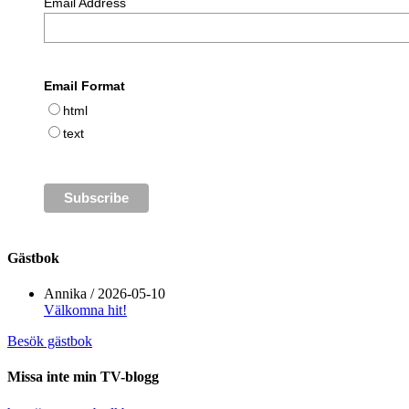
Email Address
Email Format
html
text
Gästbok
Annika
/
2026-05-10
Välkomna hit!
Besök gästbok
Missa inte min TV-blogg