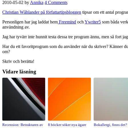
2010-05-02
by
Annika
4 Comments
Christian Wåhlander på författartipsbloggen
tipsar om ett antal progra
Personligen har jag laddat hem
Freemind
och
Ywriter5
som båda verka
användning av.
Jag har tyvärr inte hunnit testa dessa tre program ännu, men så fort ja
Har du ett favoritprogram som du använder när du skriver? Känner du 
om?
Skriv och berätta!
Vidare läsning
Recension: Betraktaren av
8 böcker söker nya ägare
Bokallergi, finns det?