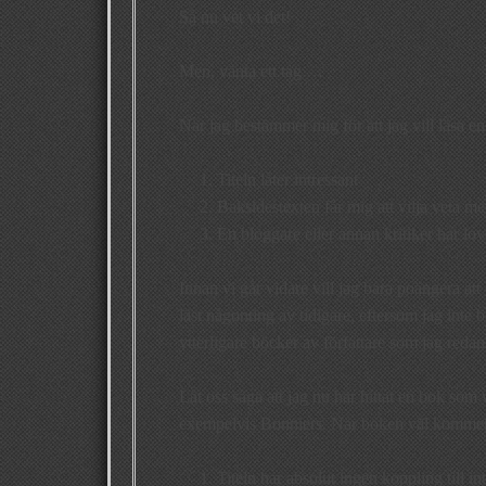
Så nu vet vi det!
Men, vänta ett tag …
När jag bestämmer mig för att jag vill läsa en
Titeln låter intressant
Baksidestexten får mig att vilja veta me
En bloggare eller annan kritiker har lo
Innan vi går vidare vill jag bara poängera att
läst någonting av tidigare, eftersom jag inte 
ytterligare böcker av författare som jag redan
Låt oss säga att jag nu har hittat en bok som 
exempelvis Bonniers. När boken väl kommer 
Titeln har absolut ingen koppling till i