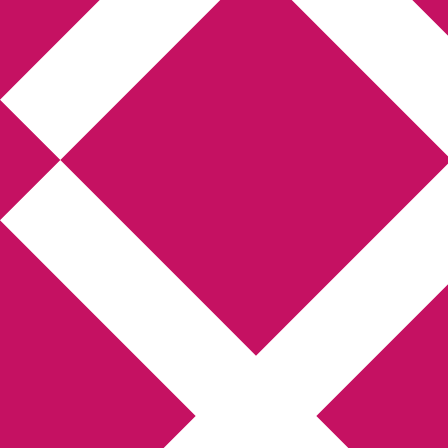
Annikas l
Hem
Boktolva
Författarfemman
Kon
Gästinlägg
Bokbloggsjerka
Bloggmarato