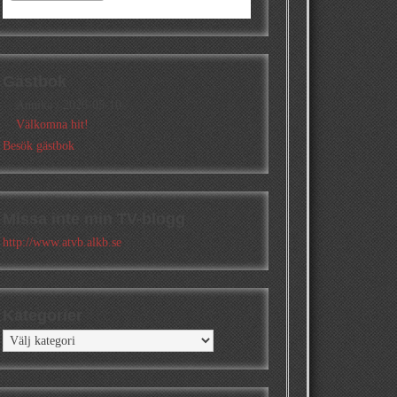
Gästbok
Annika
/
2026-05-10
Välkomna hit!
Besök gästbok
Missa inte min TV-blogg
http://www.atvb.alkb.se
Kategorier
Kategorier