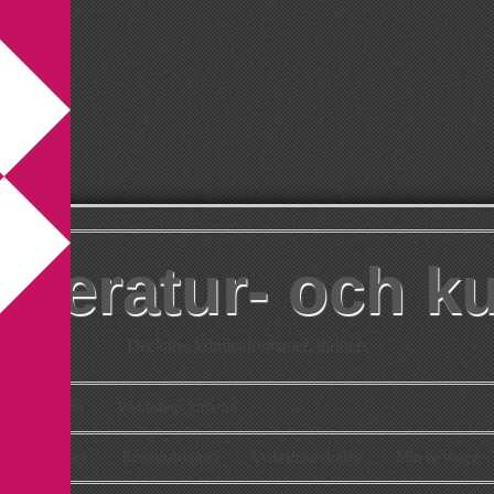
itteratur- och k
Deckare, kriminalromaner, thrillers
takt
Om
Webbshop Amazon
n
Deckare
Kriminalroman
Utskriftscentralen
Min tv-blogg