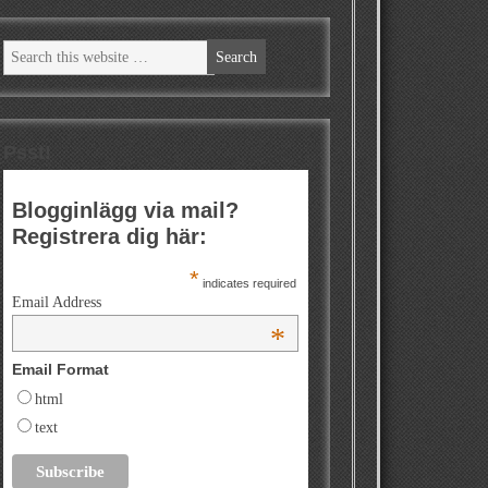
Psst!
Blogginlägg via mail?
Registrera dig här:
*
indicates required
Email Address
*
Email Format
html
text