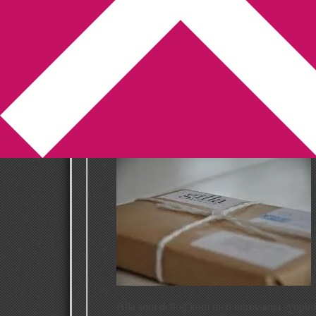
You are here:
Home
/
Recensionsexemplar
/
Är 
Är det okej att I
recensionsexemp
2012-09-30
by
Annika
4 Comments
Alla som deltog kom med intressanta synpunk