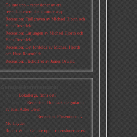
Ge inte upp – recensioner av era
recensionsexemplar kommer asap!
Recension: Fjällgraven av Michael Hjorth och
Hans Rosenfeldt
Recension: Lärjungen av Michael Hjorth och
Hans Rosenfeldt
Recension: Det fördolda av Michael Hjorth
och Hans Rosenfeldt
Recension: Flickoffret av James Oswald
Senaste kommentarer
Pia
om
Bokallergi, finns det?
Christer
om
Recension: Hon tackade gudarna
av Jussi Adler Olsen
Tina Lövgren
om
Recension: Försvunnen av
Mo Hayder
Robert W
om
Ge inte upp – recensioner av era