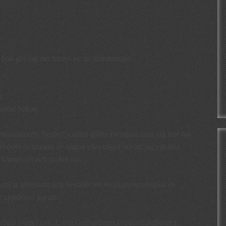
 bok gör jag det främst av tre anledningar:
r
vordat boken
 ovanstående ”regler” endast gäller författare som jag inte har
behöver övertygas av någon eller något om att jag vill läsa
 känner till och tycker om.
verkar intressant och beställer ett recensionsexemplar av
upptäcker jag att:
ntrigen (som i t.ex. Carin Gerhardsens
Pepparkakshuset.
)