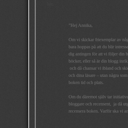
här:
”Hej Annika,
Om vi skickar friexemplar av någo
bara hoppas på att du blir intress
dig antingen för att vi följer din
böcker, eller så är din blogg inri
och då chansar vi ibland och skic
och dina läsare – utan några som 
boken tid och plats.
Om du däremot själv tar initiativ
bloggare och recensent, ja då utgå
recensera boken. Varför ska vi an