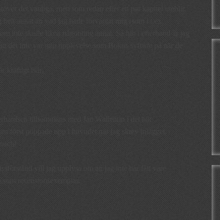
över det vanliga, men som redan efter ett par kapitel uteblir,
 helt annat än vad jag hade förväntat mig (som i t.ex.
om inte skulle likna någonting annat. Så här i efterhand är jag
 att det inte var min upplevelse som Bokus syftade på när de
 kraftigt isär.
erhardsen tillsammans med Jan Wallentin i det här
om först poppade upp i huvudet när jag skrev inlägget.
 much!
ssförstånd vill jag upplysa om att jag inte har fått vare
a
som recensionsexemplar.