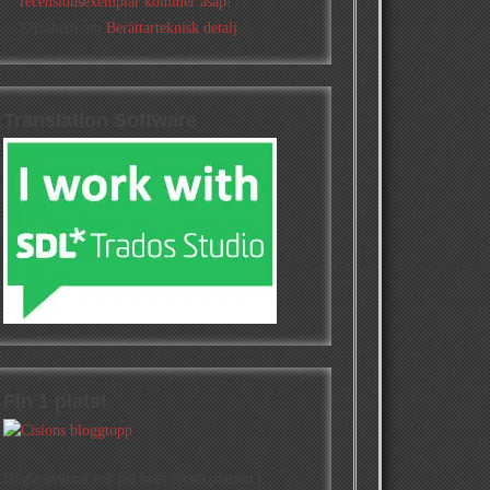
recensionsexemplar kommer asap!
Elizabeth
om
Berättarteknisk detalj
Translation Software
Fin 1 plats!
Högst oväntat tog jag hem första platsen i