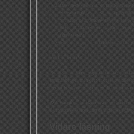
Baksidestexten lovar en läsupplevelse ut
eftersom boken visar sig vara någonting
Strindsbergs stjärna
av Jan Wallentin, s
böjd att hålla med, men jag är säker på
skrev texten).
Min och bloggarens/kritikerns åsikter går
Hur blir det då?
PS. Det känns lite taskigt att nämna Carin G
sammanhanget, men det var dessa två titlar s
Gerhardsen tycker jag om, Wallentin not so
PS2. Bara för att undanröja alla eventuella mi
sig
Pepparkakshuset
eller
Strindbergs stjärn
Vidare läsning