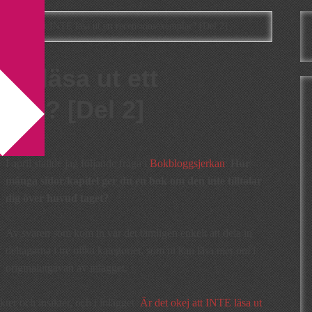
det okej att INTE läsa ut ett recensionsexemplar? [Del 2]
NTE läsa ut ett
lar? [Del 2]
I april ställde jag följande fråga i
Bokbloggsjerkan
:
Hur
många sidor/kapitel ger du en bok om den inte tilltalar
dig över huvud taget?
Av svaren som kom in var det tämligen enkelt att dela in
deltagarna i tre olika kategorier, som ni kan läsa mer om i
originalutgåvan av inlägget.
ter och insikter, och i inlägget
Är det okej att INTE läsa ut