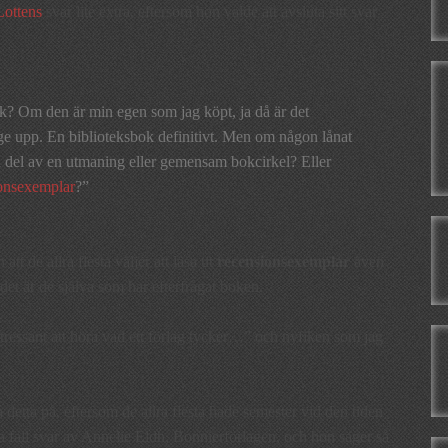
Lottens
svar lite extra, eftersom hon valde att avsluta sitt svar
k? Om den är min egen som jag köpt, ja då är det
ge upp. En biblioteksbok definitivt. Men om någon lånat
n del av en utmaning eller gemensam bokcirkel? Eller
onsexemplar
?”
t de allra flesta väljer att läsa ut
recensionsexemplar
även
m det är de själva som har efterfrågat boken.
tressant att höra vad ett förlag tycker…” och nyfiken som jag
 detta på, eftersom de allra flesta hade semester vid den tiden
la fall svar av Annelie Eldh, Bonnierförlagen, och hon säger så