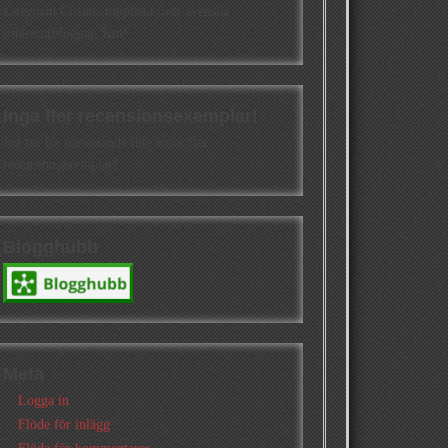
kategorin Cisions topplista över svenska
litteraturbloggar. Kul!
Inga fler recensionsexemplar!
Jag tar för närvarande inte emot fler
recensionsexemplar!
Blogghubb
Meta
Logga in
Flöde för inlägg