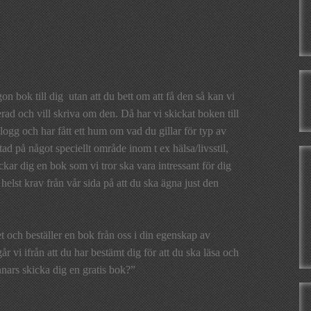
n bok till dig utan att du bett om att få den så kan vi
erad och vill skriva om den. Då har vi skickat boken till
 blogg och har fått ett hum om vad du gillar för typ av
ktad på något speciellt område inom t ex hälsa/livsstil,
kar dig en bok som vi tror ska vara intressant för dig
helst krav från vår sida på att du ska ägna just den
et och beställer en bok från oss i din egenskap av
r vi ifrån att du har bestämt dig för att du ska läsa och
nars skicka dig en gratis bok?”