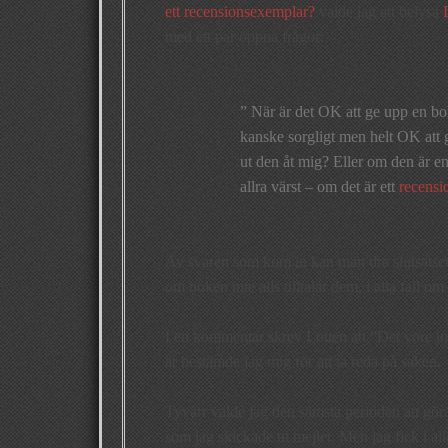
ett recensionsexemplar?
valde jag att belysa
med ett par öppna frågor:
” När är det OK att ge upp en bo
kanske sorgligt men helt OK att 
ut den åt mig? Eller om den är e
allra värst – om det är ett
recensi
Av svaren som kom in kan man dra slutsatsen at
om boken inte alls tilltalar dem, i alla fall o
I en kommentar skrev Lotten att ”Det vore in
är bestämde jag mig för att ta reda på saken.
Tyvärr valde jag den sämsta perioden att göra
som jag skickade ut mejlet. Men jag fick i al