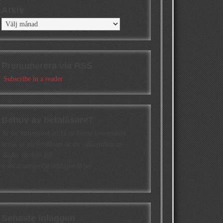
Arkiv
Arkiv
Prenumerera via RSS
Subscribe in a reader
Behov av betaläsare?
Är du intresserad att få en första konstruktiv
kritik av en betaläsare är du välkommen att
skicka ett mail till
a.abrahamsson[at]alkb[punkt]se
Senaste inläggen