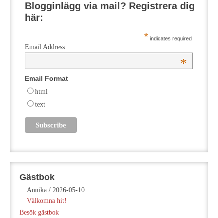
Blogginlägg via mail? Registrera dig
här:
*
indicates required
Email Address
*
Email Format
html
text
Gästbok
Annika
/
2026-05-10
Välkomna hit!
Besök gästbok