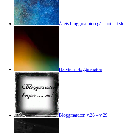
Årets bloggmaraton går mot sitt slut
Halvtid i bloggmaraton
Bloggmaraton v.26 – v.29