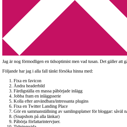
Min tv-blogg
You are here:
Home
/
Bloggmaraton
/
Åtgärdslista för bloggmaraton
Åtgärdslista för bloggmaraton
2010-07-12
by
Annika
Leave a Comment
Ja, då var det alltså dags att äntligen försöka ta tag i saker på bloggen
Jag är nog förmodligen en tidsoptimist men vad tusan. Det gäller att g
Följande har jag i alla fall tänkt försöka hinna med:
Fixa en favicon
Ändra headerbild
Färdigställa en massa påbörjade inlägg
Jobba fram en inläggsserie
Kolla efter användbara/intressanta plugins
Fixa en Twitter Landing Place
Gör en sammanställning av samlingsplatser för bloggar: såväl na
(Snapshots på alla länkar)
Påbörja författarintervjuer.
Tidningssida