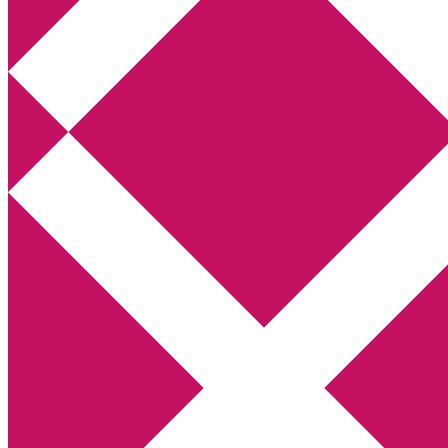
Annikas litteratur- och kulturblogg
Deckare, kriminalromaner, thrillers
Hem
Boktolva
Författarfemman
Kontakt
Om
Webbshop Amazon
Gästinlägg
Bokbloggsjerka
Bloggmaraton
Deckare
Kriminalroman
Utskriftscentralen