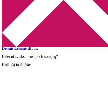
Min tv-blogg
You are here:
Home
/
Dennis Lehane
/
Bläddra i Moonlight Mile
Bläddra i Moonlight Mile
2010-10-26
by
Annika
Leave a Comment
Nu är det riktigt nära tills det magiska datumet då
Moonlight Mile
av
Dennis Lehane
släpps
.
Lider ni av abstinens precis som jag?
Kolla då in det här: