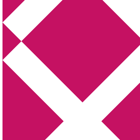
Annikas litteratur- och kulturblogg
Deckare, kriminalromaner, thrillers
Hem
Boktolva
Författarfemman
Kontakt
Om
Webbshop Amazon
Gästinlägg
Bokbloggsjerka
Bloggmaraton
Deckare
Kriminalroman
Utskriftscentralen