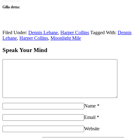
Gilla detta:
Filed Under:
Dennis Lehane
,
Harper Collins
Tagged With:
Dennis
Lehane
,
Harper Collins
,
Moonlight Mile
Speak Your Mind
Name
*
Email
*
Website