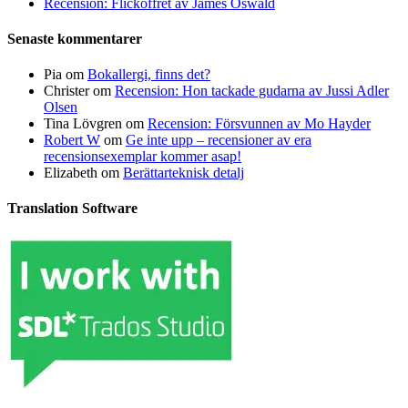
Recension: Flickoffret av James Oswald
Senaste kommentarer
Pia
om
Bokallergi, finns det?
Christer
om
Recension: Hon tackade gudarna av Jussi Adler
Olsen
Tina Lövgren
om
Recension: Försvunnen av Mo Hayder
Robert W
om
Ge inte upp – recensioner av era
recensionsexemplar kommer asap!
Elizabeth
om
Berättarteknisk detalj
Translation Software