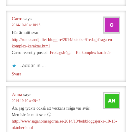
Carro
says
2014-10-10 at 10:15
Här är mitt svar:
http://romeoandjuliet.blogg.se/2014/october/fredagsfraga-en-
komplex-karaktar.html
Carro recently posted..
Fredagsfråga – En komplex karaktär
Laddar in …
Svara
Anna
says
2014-10-10 at 09:42
Åh, jag tyckte också att veckans fråga var svår!
Men här är mitt svar 🙂
http://www.saganomsagorna.se/2014/10/bokbloggsjerka-10-13-
oktober.html