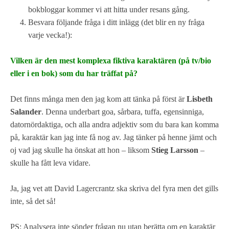
bokbloggar kommer vi att hitta under resans gång.
Besvara följande fråga i ditt inlägg (det blir en ny fråga
varje vecka!):
Vilken är den mest komplexa fiktiva karaktären (på tv/bio
eller i en bok) som du har träffat på?
Det finns många men den jag kom att tänka på först är
Lisbeth
Salander
. Denna underbart goa, sårbara, tuffa, egensinniga,
datornördaktiga, och alla andra adjektiv som du bara kan komma
på, karaktär kan jag inte få nog av. Jag tänker på henne jämt och
oj vad jag skulle ha önskat att hon – liksom
Stieg Larsson
–
skulle ha fått leva vidare.
Ja, jag vet att David Lagercrantz ska skriva del fyra men det gills
inte, så det så!
PS: Analysera inte sönder frågan nu utan berätta om en karaktär