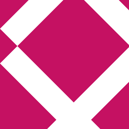
Annikas litteratur-
och kulturblogg
Deckare, kriminalromaner, thrillers
Hem
Boktolva
Författarfemman
Kontakt
Om
Webbshop Amazon
Gästinlägg
Bokbloggsjerka
Bloggmaraton
Deckare
Kriminalroman
Utskriftscentralen
Min tv-blogg