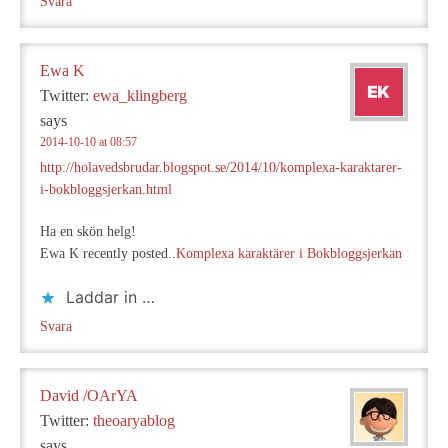
Svara
Ewa K
Twitter:
ewa_klingberg
says
2014-10-10 at 08:57
http://holavedsbrudar.blogspot.se/2014/10/komplexa-karaktarer-
i-bokbloggsjerkan.html
Ha en skön helg!
Ewa K recently posted..
Komplexa karaktärer i Bokbloggsjerkan
Laddar in …
Svara
David /OArYA
Twitter:
theoaryablog
says