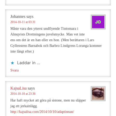
Johannes
says
2014-10-11 at 03:31
Måste vara den ytterst undflyende Tintomara i
Almqvists Drottningens juvelsmycke. Man vet inte
ens om det är en han eller en hon. (Men berättaren i Lars
Gyllenstens Barnabok och Barbro Lindgrens Loranga kommer
inte långt efter.)
Laddar in …
Svara
KajsaLisa
says
2014-10-10 at 23:36
Har haft mycket att göra på sistone, men nu släpper
jag ett jerkainlägg.
http://kajsalisa.com/2014/10/10/adaptinnan/