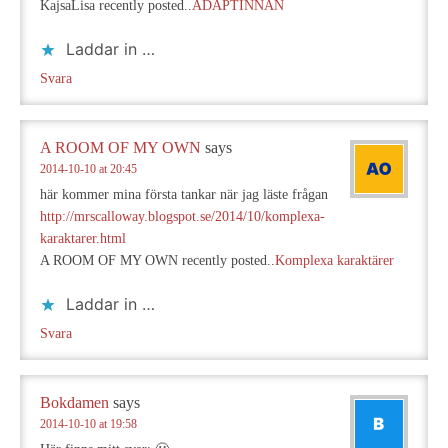
KajsaLisa recently posted..
ADAPTINNAN
Laddar in …
Svara
A ROOM OF MY OWN
says
2014-10-10 at 20:45
här kommer mina första tankar när jag läste frågan
http://mrscalloway.blogspot.se/2014/10/komplexa-
karaktarer.html
A ROOM OF MY OWN recently posted..
Komplexa karaktärer
Laddar in …
Svara
Bokdamen
says
2014-10-10 at 19:58