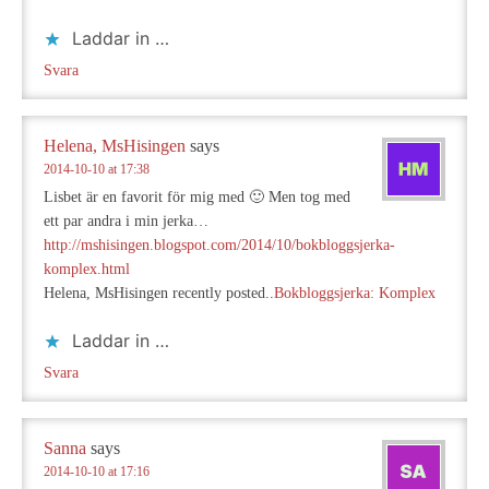
Laddar in …
Svara
Helena, MsHisingen
says
2014-10-10 at 17:38
Lisbet är en favorit för mig med 🙂 Men tog med
ett par andra i min jerka…
http://mshisingen.blogspot.com/2014/10/bokbloggsjerka-
komplex.html
Helena, MsHisingen recently posted..
Bokbloggsjerka: Komplex
Laddar in …
Svara
Sanna
says
2014-10-10 at 17:16