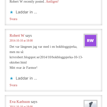
Robert W recently posted..
Äntligen!
Laddar in …
Svara
Robert W
says
2014-10-10 at 18:00
Det var längesen jag var med i en bokbloggsjerka,
men nu så:
krivrobert.blogspot.se/2014/10/bokbloggsjerka-10-13-
oktober.html
Mitt svar är Farmor!
Laddar in …
Svara
Eva Karlsson
says
2014-10-10 at 18:00