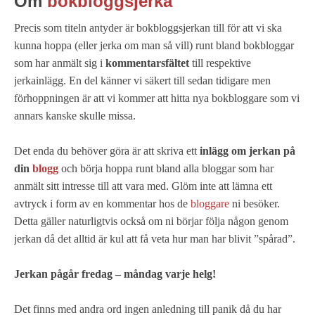
Om
bokbloggsjerka
Precis som titeln antyder är bokbloggsjerkan till för att vi ska
kunna hoppa (eller jerka om man så vill) runt bland bokbloggar
som har anmält sig i
kommentarsfältet
till respektive
jerkainlägg. En del känner vi säkert till sedan tidigare men
förhoppningen är att vi kommer att hitta nya bokbloggare som vi
annars kanske skulle missa.
Det enda du behöver göra är att skriva ett
inlägg om jerkan på
din
blogg
och börja hoppa runt bland alla bloggar som har
anmält sitt intresse till att vara med. Glöm inte att lämna ett
avtryck i form av en kommentar hos de
bloggare
ni besöker.
Detta gäller naturligtvis också om ni börjar följa någon genom
jerkan då det alltid är kul att få veta hur man har blivit ”spårad”.
Jerkan pågår fredag – måndag varje helg!
Det finns med andra ord ingen anledning till panik då du har