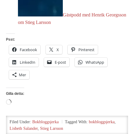
Gästpodd med Henrik Georgsson
om Stieg Larsson
Psst:
Facebook
X
Pinterest
LinkedIn
E-post
WhatsApp
Mer
Gilla detta:
Laddar
in
…
Filed Under:
Bokbloggsjerka
Tagged With:
bokbloggsjerka
,
Lisbeth Salander
,
Stieg Larsson