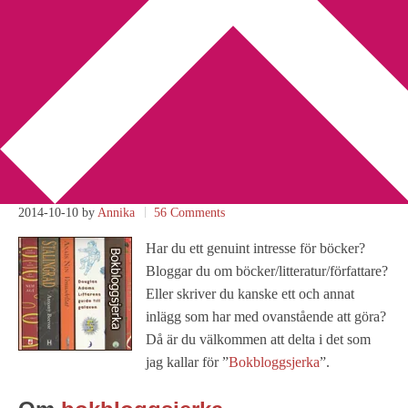
You are here:
Home
/
Bokbloggsjerka
/
Bokbloggsjerka 10 – 13
oktober
Bokbloggsjerka 10 – 13
oktober
2014-10-10
by
Annika
56 Comments
Har du ett genuint intresse för böcker?
Bloggar du om böcker/litteratur/författare?
Eller skriver du kanske ett och annat
inlägg som har med ovanstående att göra?
Då är du välkommen att delta i det som
jag kallar för ”
Bokbloggsjerka
”.