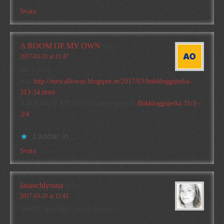
Svara
A ROOM OF MY OWN
says
2017-03-31 at 15:47
här är mitt
svar:
http://mrscalloway.blogspot.se/2017/03/bokbloggsjerka-
313-34.html
A ROOM OF MY OWN recently posted..
Bokbloggsjerka 31/3 –
3/4
Laddar in …
Svara
lasaochlyssna
says
2017-03-31 at 15:42
Trevlig helg från Läsa & Lyssna!