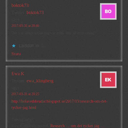
boktok73
Twitter:
boktok73
says
2017-03-31 at 20:46
Det var länge sedan jag var med. Här är mitt inslag!
Laddar in …
Svara
Ewa K
Twitter:
ewa_klingberg
says
2017-03-31 at 20:25
http://holavedsbrudar.blogspot.se/2017/03/research-om-det-
tycker-jag.html
Trevlig helg!
Ewa K recently posted..
Research … om det tycker jag …