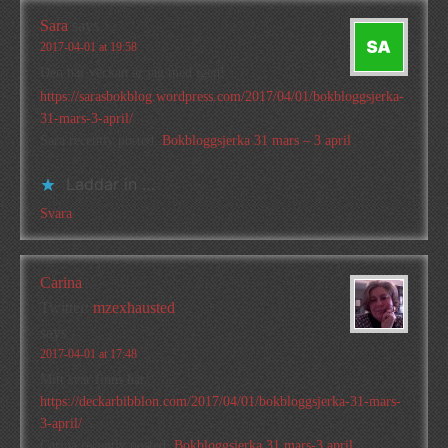
Sara
says
2017-04-01 at 19:58
Den här veckan är jag med igen!
https://sarasbokblog.wordpress.com/2017/04/01/bokbloggsjerka-
31-mars-3-april/
Sara recently posted..
Bokbloggsjerka 31 mars – 3 april
Laddar in …
Svara
Carina
Twitter:
mzexhausted
says
2017-04-01 at 17:48
Mitt svar finns här:
https://deckarbibblon.com/2017/04/01/bokbloggsjerka-31-mars-
3-april/
Carina recently posted..
Bokbloggsjerka 31 mars-3 april