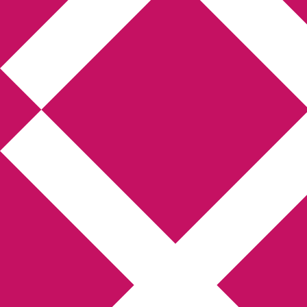
Annikas litteratur-
och kulturblogg
Deckare, kriminalromaner, thrillers
Hem
Boktolva
Författarfemman
Kontakt
Om
Webbshop Amazon
Gästinlägg
Bokbloggsjerka
Bloggmaraton
Deckare
Kriminalroman
Utskriftscentralen
Min tv-blogg