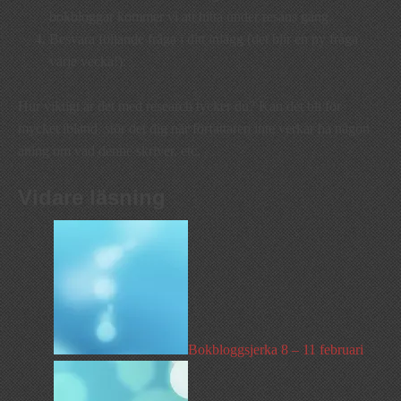
bokbloggar kommer vi att hitta under resans gång.
Besvara följande fråga i ditt inlägg (det blir en ny fråga
varje vecka!):
Hur viktigt är det med research tycker du? Kan det bli för
mycket ibland, stör det dig när författaren inte verkar ha någon
aning om vad denne skriver, etc.
Vidare läsning
Bokbloggsjerka 8 – 11 februari