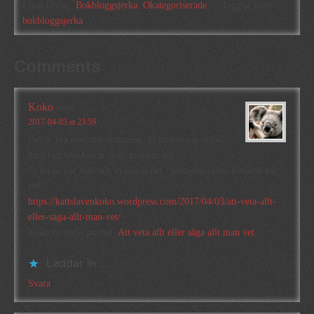
Filed Under:
Bokbloggsjerka
,
Okategoriserade
Tagged With:
bokbloggsjerka
Comments
Koko
says
2017-04-03 at 23:59
Det är bra med tidsskillnader, så hinner jag också
med fast klockan är över midnatt här.
”Vårt ur var tolv och vi följde det / men den ryska klockan var
ett!”
https://kattslavenkoko.wordpress.com/2017/04/03/att-veta-allt-
eller-saga-allt-man-vet/
Koko recently posted..
Att veta allt eller säga allt man vet
Laddar in …
Svara