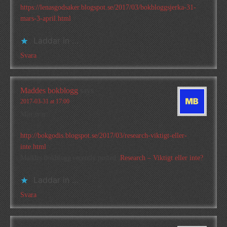
https://lenasgodsaker.blogspot.se/2017/03/bokbloggsjerka-31-
mars-3-april.html
Laddar in …
Svara
Maddes bokblogg
says
2017-03-31 at 17:00
Mitt svar:
http://bokgodis.blogspot.se/2017/03/research-viktigt-eller-
inte.html
Maddes bokblogg recently posted..
Research – Viktigt eller inte?
Laddar in …
Svara