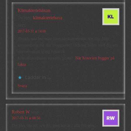
Klimakteriehäxan
Twitter:
klimakteriehaxa
says
2017-03-31 at 14:08
Hittade inte hur man lämnade kommentar hos dig. Min
komplimang för ditt bloggnamn! Och jag håller med dig om
resonemanget kring research.
Klimakteriehäxan recently posted..
När historien bygger på
fakta
Laddar in …
Svara
Robert W
says
2017-03-31 at 08:50
Det blev lite hit och dit, men här är i alla fall mitt