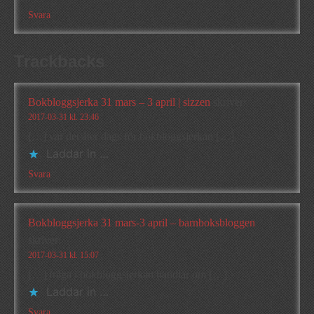
Svara
Trackbacks
Bokbloggsjerka 31 mars – 3 april | sizzen
skriver:
2017-03-31 kl. 23:46
[…] var det åter dags för bokbloggsjerkan […]
Laddar in …
Svara
Bokbloggsjerka 31 mars-3 april – barnboksbloggen
skriver:
2017-03-31 kl. 15:07
[…] fråga i bokbloggsjerkan handlar om […]
Laddar in …
Svara