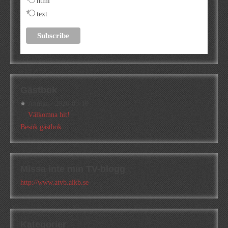
html
text
Gästbok
Annika
/
2026-05-10
Välkomna hit!
Besök gästbok
Missa inte min TV-blogg
http://www.atvb.alkb.se
Kategorier