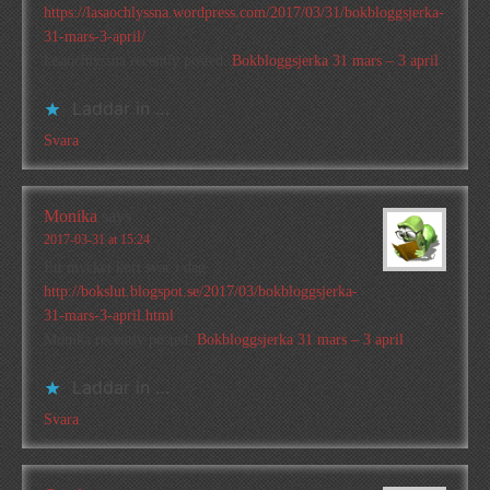
https://lasaochlyssna.wordpress.com/2017/03/31/bokbloggsjerka-
31-mars-3-april/
lasaochlyssna recently posted..
Bokbloggsjerka 31 mars – 3 april
Laddar in …
Svara
Monika
says
2017-03-31 at 15:24
Ett mycket kort svar i dag
http://bokslut.blogspot.se/2017/03/bokbloggsjerka-
31-mars-3-april.html
Monika recently posted..
Bokbloggsjerka 31 mars – 3 april
Laddar in …
Svara