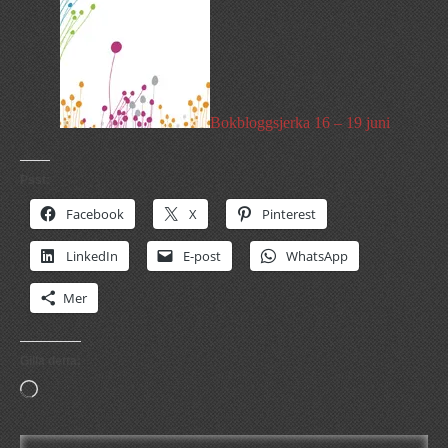
Bokbloggsjerka 16 – 19 juni
Psst:
Facebook
X
Pinterest
LinkedIn
E-post
WhatsApp
Mer
Gilla detta:
Laddar
in
…