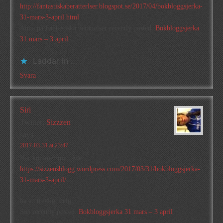
http://fantastiskaberatterlser.blogspot.se/2017/04/bokbloggsjerka-
31-mars-3-april.html
Anna på Fantastiska berättelser recently posted..
Bokbloggsjerka
31 mars – 3 april
Laddar in …
Svara
Siri
Twitter:
Sizzzen
says
2017-03-31 at 23:47
Här kommer mitt svar:
https://sizzensblogg.wordpress.com/2017/03/31/bokbloggsjerka-
31-mars-3-april/
ha en trevligt helg
Siri recently posted..
Bokbloggsjerka 31 mars – 3 april