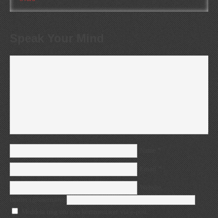
Speak Your Mind
*
Name
*
Email
Website
twitter (@username)
Meddela mig om nya kommentarer via e-post.