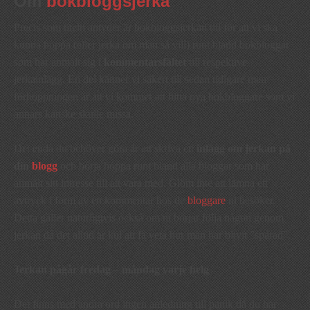
Om
bokbloggsjerka
Precis som titeln antyder är bokbloggsjerkan till för att vi ska
kunna hoppa (eller jerka om man så vill) runt bland bokbloggar
som har anmält sig i
kommentarsfältet
till respektive
jerkainlägg. En del känner vi säkert till sedan tidigare men
förhoppningen är att vi kommer att hitta nya bokbloggare som vi
annars kanske skulle missa.
Det enda du behöver göra är att skriva ett
inlägg om jerkan på
din
blogg
och börja hoppa runt bland alla bloggar som har
anmält sitt intresse till att vara med. Glöm inte att lämna ett
avtryck i form av en kommentar hos de
bloggare
ni besöker.
Detta gäller naturligtvis också om ni börjar följa någon genom
jerkan då det alltid är kul att få veta hur man har blivit ”spårad”.
Jerkan pågår fredag – måndag varje helg
Det finns med andra ord ingen anledning till panik då du har