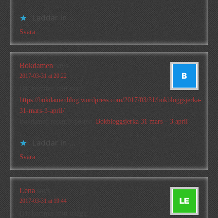
Laddar in …
Svara
Bokdamen
says
2017-03-31 at 20:22
Här kommer mitt svar:
https://bokdamenblog.wordpress.com/2017/03/31/bokbloggsjerka-
31-mars-3-april/
Bokdamen recently posted..
Bokbloggsjerka 31 mars – 3 april
Laddar in …
Svara
Lena
says
2017-03-31 at 19:44
Här kommer mitt inlägg: