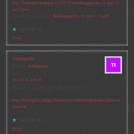
http://bokraden.blogspot.se/2017/03/bokbloggsjerka-31-mars-3-
april.html
[Anna] recently posted..
Bokbloggsjerka 31 mars – 3 april
Laddar in …
Svara
TidningsIda
Twitter:
tidningsida
says
2017-03-31 at 09:08
Äntligen är jag med igen! Här är mitt svar:
http://tidningsida.blogg.barometern.se/bokbloggsjerka/vikten-av-
research/
Laddar in …
Svara