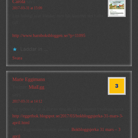
Carola
says
2017-03-31 at 15:09
Lite luddigt svar kanske, men här kommer det i alla
fall:
http://www.barnboksbloggen.se/?p=11095
Laddar in …
Svara
Marie Eggimann
Twitter:
MiaEgg
says
2017-03-31 at 14:12
Jag tycker det är skillat av mig att få in fiskespö i veckans jerka
http://eggetbok.blogspot.se/2017/03/bokbloggsjerka-31-mars-3-
april.html
Marie Eggimann recently posted..
Bokbloggsjerka 31 mars – 3
april