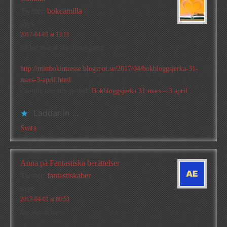
Twitter:
bokcamilla
says
2017-04-01 at 13:11
Så här svarar jag denna gång
http://mittbokintresse.blogspot.se/2017/04/bokbloggsjerka-31-
mars-3-april.html
Camilla recently posted..
Bokbloggsjerka 31 mars – 3 april
Laddar in …
Svara
Anna på Fantastiska berättelser
Twitter:
fantastiskaber
says
2017-04-01 at 08:53
Jag svarar här: