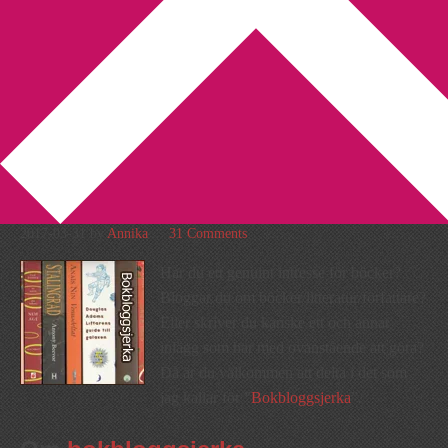
You are here:
Home
/
Bokbloggsjerka
/
Bokbloggsjerka 31 mars –
3 april
Bokbloggsjerka 31 mars – 3
april
2017-03-31
by
Annika
31 Comments
Har du ett genuint intresse för böcker?
Bloggar du om böcker/litteratur/författare?
Eller skriver du kanske ett och annat
inlägg som har med ovanstående att göra?
Då är du välkommen att delta i det som
jag kallar för ”
Bokbloggsjerka
”.