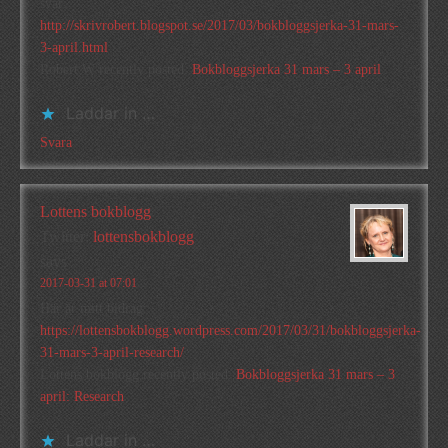
svar:
http://skrivrobert.blogspot.se/2017/03/bokbloggsjerka-31-mars-
3-april.html
Robert W recently posted..
Bokbloggsjerka 31 mars – 3 april
Laddar in …
Svara
Lottens bokblogg
Twitter:
lottensbokblogg
says
2017-03-31 at 07:01
Här är mitt bidrag:
https://lottensbokblogg.wordpress.com/2017/03/31/bokbloggsjerka-
31-mars-3-april-research/
Lottens bokblogg recently posted..
Bokbloggsjerka 31 mars – 3
april: Research
Laddar in …