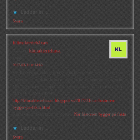
Laddar in …
Svara
Klimakteriehäxan
Twitter:
klimakteriehaxa
says
2017-03-31 at 14:02
Väldigt viktigt väldigt ofta, det är förstås mitt svar. Vilket inte
hindrar att man kan skriva historier som är fantasi rakt igenom!
Men jag ger ett exempel på superresultat av superresearch. En
MÅSTE-LÄSAS-BOK.
http://klimakteriehaxan.blogspot.se/2017/03/nar-historien-
bygger-pa-fakta.html
Klimakteriehäxan recently posted..
När historien bygger på fakta
Laddar in …
Svara