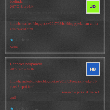
Joelinda
says
2017-03-31 at 16:44
Jisses, vad många som svarat! Det här är kanske ett
angeläget ämne? Här är mitt inlägg:
http://boktanken.blogspot.se/2017/03/bokbloggsjerka-om-att-ha-
koll-pa-vad.html
Laddar in …
Svara
Hanneles bokparadis
says
2017-03-31 at 16:16
mycket viktigt:
http://hannelesbibliotek.blogspot.se/2017/03/research-jerka-31-
mars-3-april.html
Hanneles bokparadis recently posted..
research – jerka 31 mars-3
april
Laddar in …