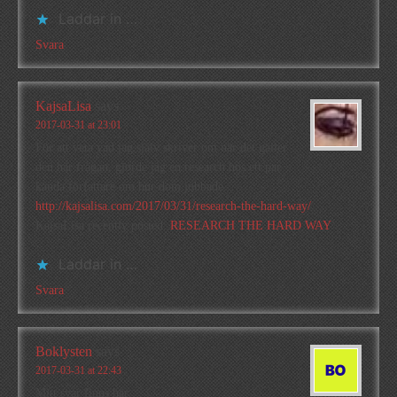
Laddar in …
Svara
KajsaLisa
says
2017-03-31 at 23:01
För att veta vad jag själv skriver om när det gäller
den här frågan, gjorde jag en research hos ett par
kända författare om hur dom jobbade.
http://kajsalisa.com/2017/03/31/research-the-hard-way/
KajsaLisa recently posted..
RESEARCH THE HARD WAY
Laddar in …
Svara
Boklysten
says
2017-03-31 at 22:43
Mitt svar finns här