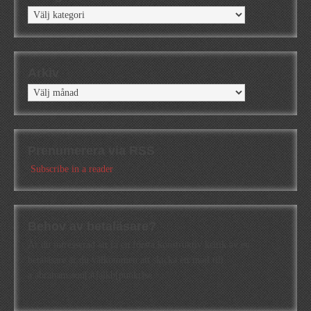
Kategorier
Arkiv
Arkiv
Prenumerera via RSS
Subscribe in a reader
Behov av betaläsare?
Är du intresserad att få en första konstruktiv kritik av en
betaläsare är du välkommen att skicka ett mail till
a.abrahamsson[at]alkb[punkt]se