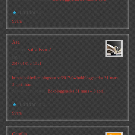
Laddar in …
Svara
Åsa
Twitter:
saCarlsson2
says
2017-04-01 at 13:21
Mitt svar:
http://ibokhyllan.blogspot.se/2017/04/bokbloggsjerka-31-mars-
3-april.html
Åsa recently posted..
Bokbloggsjerka 31 mars – 3 april
Laddar in …
Svara
Camilla