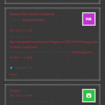
Hanna (Den läsande Kaninen)
Twitter:
lasandekaninen
says
2017-03-31 at 12:50
Här är mitt svar
http://dengladaforsokskaninen.blogspot.se/2017/03/bokbloggsjerka-
31-mars-3-april.html
Hanna (Den läsande Kaninen) recently posted..
Bokbloggsjerka
31 mars – 3 april
Laddar in …
Svara
[Anna]
says
2017-03-31 at 10:59
Här kommer den här veckans svar