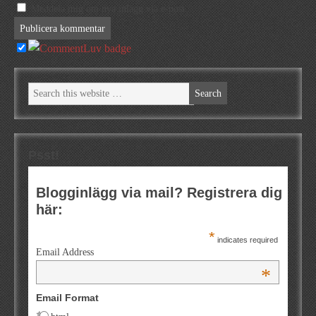
Meddela mig om nya inlägg via e-post.
Psst!
Blogginlägg via mail? Registrera dig
här:
*
indicates required
Email Address
*
Email Format