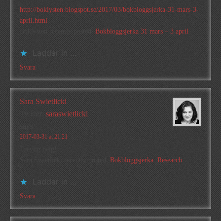
http://boklysten.blogspot.se/2017/03/bokbloggsjerka-31-mars-3-
april.html
Boklysten recently posted..
Bokbloggsjerka 31 mars – 3 april
Laddar in …
Svara
Sara Swietlicki
Twitter:
saraswietlicki
says
2017-03-31 at 21:21
Trevlig helg!
Sara Swietlicki recently posted..
Bokbloggsjerka: Research
Laddar in …
Svara