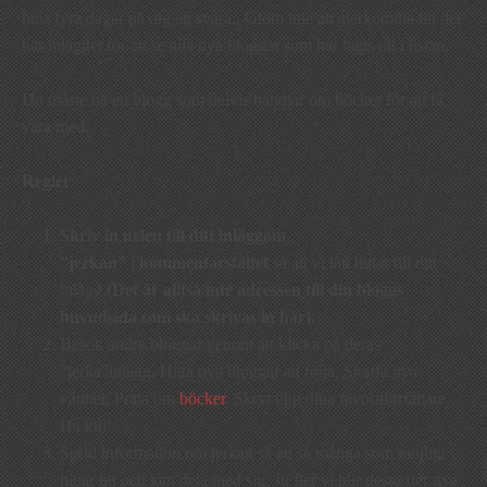
hela fyra dagar på dig att svara. Glöm inte att återkomma till det
här inlägget för att se alla nya bloggar som har lagts till i listan.
Du måste ha en blogg som delvis handlar om böcker för att få
vara med.
Regler
Skriv in
urlen till ditt inlägg
om
”jerkan”
i
kommentarsfältet
så att vi lätt hittar till ditt
inlägg.
(Det är alltså inte adressen till din bloggs
huvudsida som ska skrivas in här).
Besök andra bloggar genom att klicka på deras
”jerka”inlägg. Hitta nya bloggar att följa. Skaffa nya
vänner. Prata om
böcker
. Skryt upp dina favoritförfattare.
Ha kul!
Sprid information om jerkan så att så många som möjligt
hittar hit och kan dela med sig. Ju fler vi blir desto fler nya