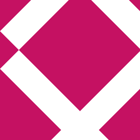
Annikas litteratur-
och kulturblogg
Deckare, kriminalromaner, thrillers
Hem
Boktolva
Författarfemman
Kontakt
Om
Webbshop Amazon
Gästinlägg
Bokbloggsjerka
Bloggmaraton
Deckare
Kriminalroman
Utskriftscentralen
Min tv-blogg