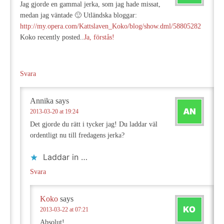
Jag gjorde en gammal jerka, som jag hade missat,
medan jag väntade 🙂 Utländska bloggar:
http://my.opera.com/Kattslaven_Koko/blog/show.dml/58805282
Koko recently posted..
Ja, förstås!
Svara
Annika
says
2013-03-20 at 19:24
Det gjorde du rätt i tycker jag! Du laddar väl
ordentligt nu till fredagens jerka?
Laddar in …
Svara
Koko
says
2013-03-22 at 07:21
Absolut!