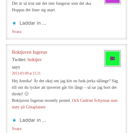
Det är så trist när det inte fungerar som det ska.
Hoppas det löser sig snart.
Laddar in …
Svara
Boktjuven Ingerun
Twitter:
boktjuv
says
2013-03-09 at 15:21
Hej Annika! Är det okej om jag kör en fusk-jerka sålänge? Säg
till om du tycker att tjuveriet går för långt – så tar jag bort det
direkt! 🙂
Boktjuven Ingerun recently posted..
Och Gudrun Schyman som
staty på Götaplatsen
Laddar in …
Svara