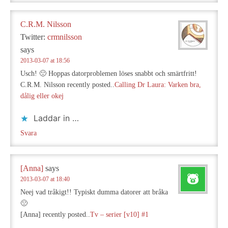
C.R.M. Nilsson
Twitter:
crmnilsson
says
2013-03-07 at 18:56
Usch! 🙁 Hoppas datorproblemen löses snabbt och smärtfritt!
C.R.M. Nilsson recently posted..
Calling Dr Laura: Varken bra,
dålig eller okej
Laddar in …
Svara
[Anna]
says
2013-03-07 at 18:40
Neej vad tråkigt!! Typiskt dumma datorer att bråka
🙁
[Anna] recently posted..
Tv – serier [v10] #1