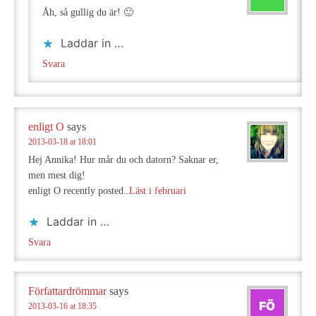
Åh, så gullig du är! 🙂
Laddar in …
Svara
enligt O
says
2013-03-18 at 18:01
Hej Annika! Hur mår du och datorn? Saknar er,
men mest dig!
enligt O recently posted..
Läst i februari
Laddar in …
Svara
Författardrömmar
says
2013-03-16 at 18:35