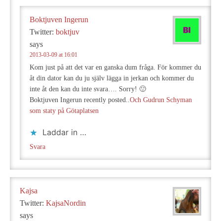
Boktjuven Ingerun
Twitter:
boktjuv
says
2013-03-09 at 16:01
Kom just på att det var en ganska dum fråga. För kommer du
åt din dator kan du ju själv lägga in jerkan och kommer du
inte åt den kan du inte svara…. Sorry! 🙂
Boktjuven Ingerun recently posted..
Och Gudrun Schyman
som staty på Götaplatsen
Laddar in …
Svara
Kajsa
Twitter:
KajsaNordin
says