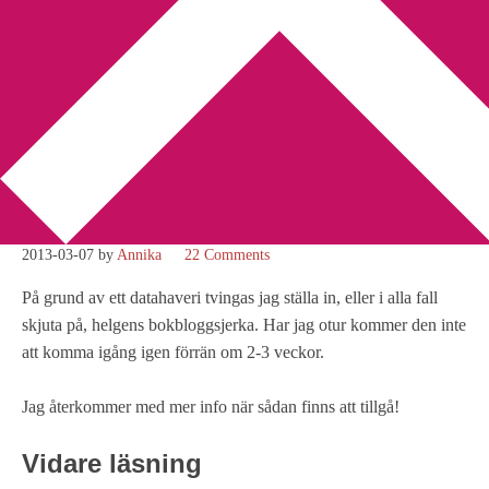
You are here:
Home
/
Bokbloggsjerka
/
Bokbloggsjerka 8-11 mars
utgår
Bokbloggsjerka 8-11 mars
utgår
2013-03-07
by
Annika
22 Comments
På grund av ett datahaveri tvingas jag ställa in, eller i alla fall
skjuta på, helgens bokbloggsjerka. Har jag otur kommer den inte
att komma igång igen förrän om 2-3 veckor.
Jag återkommer med mer info när sådan finns att tillgå!
Vidare läsning