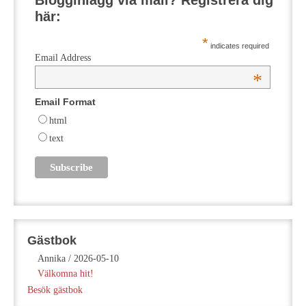
Blogginlägg via mail? Registrera dig
här:
*
indicates required
Email Address
*
Email Format
html
text
Gästbok
Annika
/
2026-05-10
Välkomna hit!
Besök gästbok