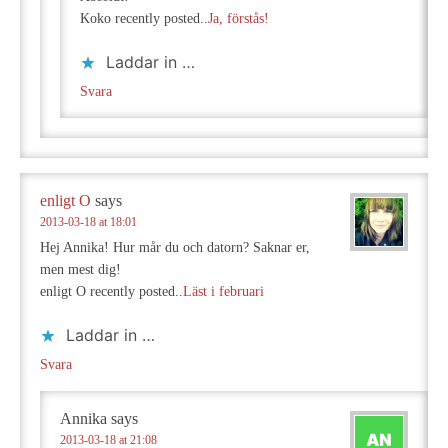
Koko recently posted..
Ja, förstås!
Laddar in …
Svara
enligt O
says
2013-03-18 at 18:01
Hej Annika! Hur mår du och datorn? Saknar er,
men mest dig!
enligt O recently posted..
Läst i februari
Laddar in …
Svara
Annika
says
2013-03-18 at 21:08