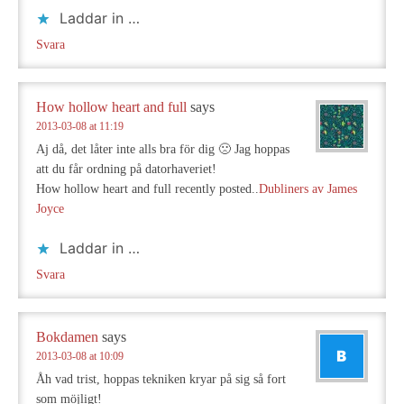
Laddar in …
Svara
How hollow heart and full
says
2013-03-08 at 11:19
Aj då, det låter inte alls bra för dig 🙁 Jag hoppas
att du får ordning på datorhaveriet!
How hollow heart and full recently posted..
Dubliners av James
Joyce
Laddar in …
Svara
Bokdamen
says
2013-03-08 at 10:09
Åh vad trist, hoppas tekniken kryar på sig så fort
som möjligt!