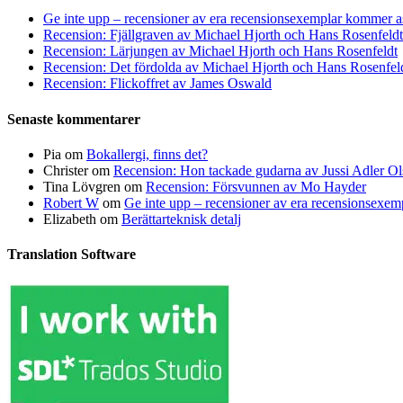
Ge inte upp – recensioner av era recensionsexemplar kommer a
Recension: Fjällgraven av Michael Hjorth och Hans Rosenfeldt
Recension: Lärjungen av Michael Hjorth och Hans Rosenfeldt
Recension: Det fördolda av Michael Hjorth och Hans Rosenfel
Recension: Flickoffret av James Oswald
Senaste kommentarer
Pia
om
Bokallergi, finns det?
Christer
om
Recension: Hon tackade gudarna av Jussi Adler Ol
Tina Lövgren
om
Recension: Försvunnen av Mo Hayder
Robert W
om
Ge inte upp – recensioner av era recensionsexe
Elizabeth
om
Berättarteknisk detalj
Translation Software