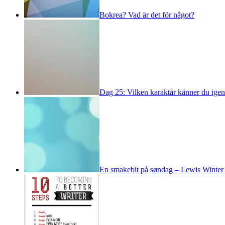
Bokrea? Vad är det för något?
Dag 25: Vilken karaktär känner du igen
En smakebit på søndag – Lewis Winte