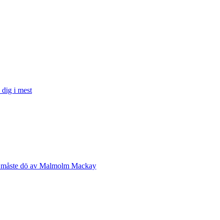
 dig i mest
r måste dö av Malmolm Mackay