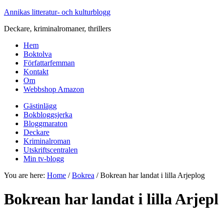
Annikas litteratur- och kulturblogg
Deckare, kriminalromaner, thrillers
Hem
Boktolva
Författarfemman
Kontakt
Om
Webbshop Amazon
Gästinlägg
Bokbloggsjerka
Bloggmaraton
Deckare
Kriminalroman
Utskriftscentralen
Min tv-blogg
You are here:
Home
/
Bokrea
/
Bokrean har landat i lilla Arjeplog
Bokrean har landat i lilla Arjep