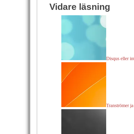
Vidare läsning
Disqus eller in
Tranströmer j