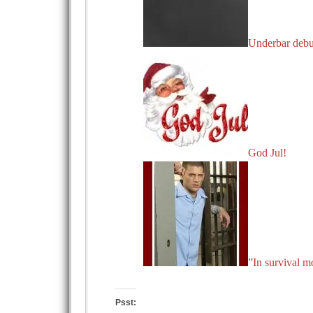
Underbar debu
God Jul!
”In survival mo
Psst: