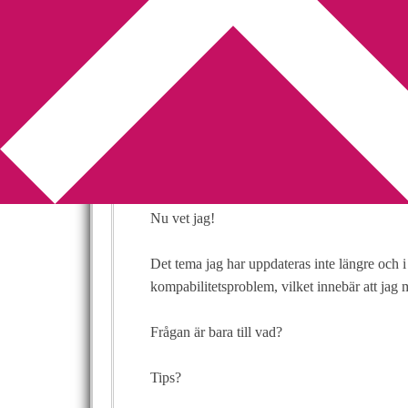
You are here:
Home
/
Personligt
/
Byte av blo
Byte av bloggte
2012-08-21
by
Annika
Leave a Comment
Jag har under senare tid märkt att min blogg h
Nu vet jag!
Det tema jag har uppdateras inte längre och i 
kompabilitetsproblem, vilket innebär att jag 
Frågan är bara till vad?
Tips?