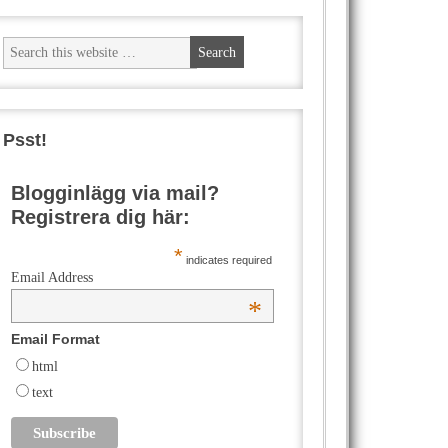
Psst!
Blogginlägg via mail?
Registrera dig här:
*
indicates required
Email Address
*
Email Format
html
text