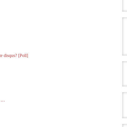
te disqus? [Poll]
a …