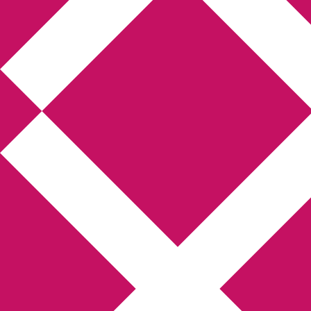
Annikas l
Hem
Boktolva
Författarfemman
Kon
Gästinlägg
Bokbloggsjerka
Bloggmarato