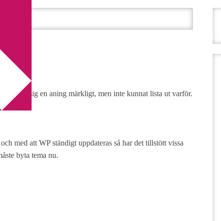
ggtema
ma
ar betett sig en aning märkligt, men inte kunnat lista ut varför.
och med att WP ständigt uppdateras så har det tillstött vissa
måste byta tema nu.