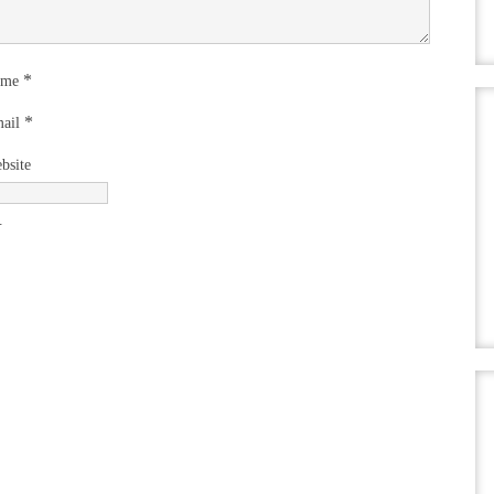
*
ame
*
ail
bsite
.