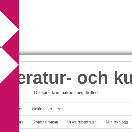
itteratur- och k
Deckare, kriminalromaner, thrillers
takt
Om
Webbshop Amazon
n
Deckare
Kriminalroman
Utskriftscentralen
Min tv-blogg