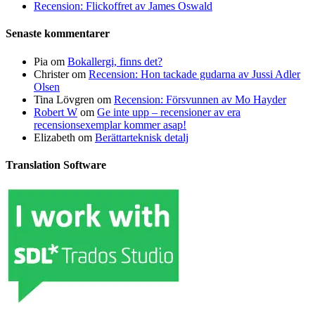
Recension: Flickoffret av James Oswald
Senaste kommentarer
Pia
om
Bokallergi, finns det?
Christer
om
Recension: Hon tackade gudarna av Jussi Adler
Olsen
Tina Lövgren
om
Recension: Försvunnen av Mo Hayder
Robert W
om
Ge inte upp – recensioner av era
recensionsexemplar kommer asap!
Elizabeth
om
Berättarteknisk detalj
Translation Software