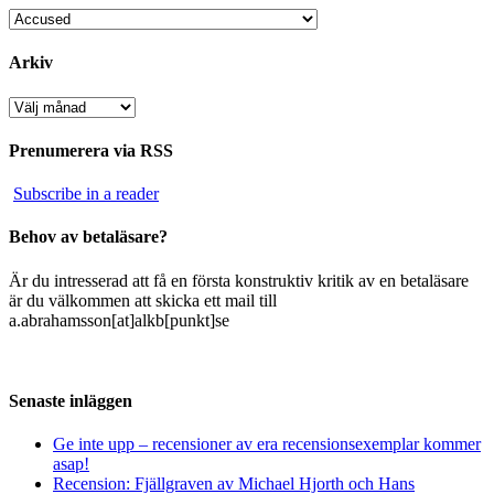
Kategorier
Arkiv
Arkiv
Prenumerera via RSS
Subscribe in a reader
Behov av betaläsare?
Är du intresserad att få en första konstruktiv kritik av en betaläsare
är du välkommen att skicka ett mail till
a.abrahamsson[at]alkb[punkt]se
Senaste inläggen
Ge inte upp – recensioner av era recensionsexemplar kommer
asap!
Recension: Fjällgraven av Michael Hjorth och Hans