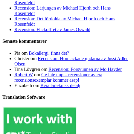
Rosenfeldt
Recension: Lärjungen av Michael Hjorth och Hans
Rosenfeldt
Recension: Det fördolda av Michael Hjorth och Hans
Rosenfeldt
Recension: Flickoffret av James Oswald
Senaste kommentarer
Pia
om
Bokallergi, finns det?
Christer
om
Recension: Hon tackade gudarna av Jussi Adler
Olsen
Tina Lövgren
om
Recension: Försvunnen av Mo Hayder
Robert W
om
Ge inte upp – recensioner av era
recensionsexemplar kommer asap!
Elizabeth
om
Berättarteknisk detalj
Translation Software