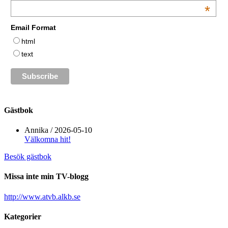
*
Email Format
html
text
Gästbok
Annika
/
2026-05-10
Välkomna hit!
Besök gästbok
Missa inte min TV-blogg
http://www.atvb.alkb.se
Kategorier