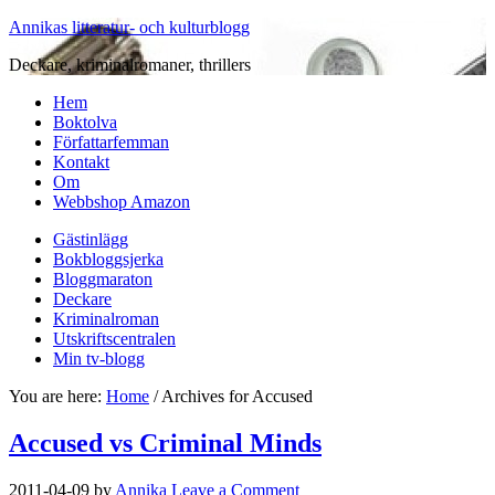
Annikas litteratur- och kulturblogg
Deckare, kriminalromaner, thrillers
Hem
Boktolva
Författarfemman
Kontakt
Om
Webbshop Amazon
Gästinlägg
Bokbloggsjerka
Bloggmaraton
Deckare
Kriminalroman
Utskriftscentralen
Min tv-blogg
You are here:
Home
/
Archives for Accused
Accused vs Criminal Minds
2011-04-09
by
Annika
Leave a Comment